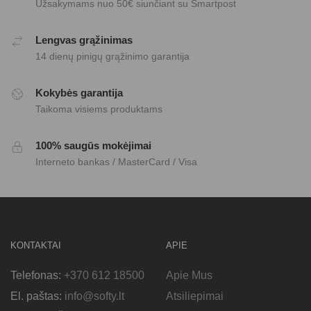
Užsakymams nuo 50€ siunčiant su Smartpost
Lengvas grąžinimas
14 dienų pinigų grąžinimo garantija
Kokybės garantija
Taikoma visiems produktams
100% saugūs mokėjimai
Interneto bankas / MasterCard / Visa
KONTAKTAI
APIE
Telefonas:
+370 612 18500
Apie Mus
El. paštas:
info@softy.lt
Atsiliepimai