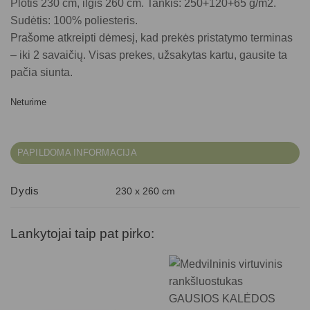
Plotis 230 cm, ilgis 260 cm. Tankis: 250+120+65 g/m2.
Sudėtis: 100% poliesteris.
Prašome atkreipti dėmesį, kad prekės pristatymo terminas
– iki 2 savaičių. Visas prekes, užsakytas kartu, gausite ta
pačia siunta.
Neturime
PAPILDOMA INFORMACIJA
Dydis
230 x 260 cm
Lankytojai taip pat pirko: