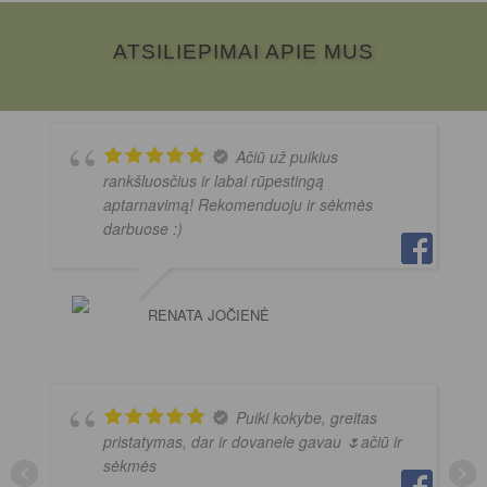
ATSILIEPIMAI APIE MUS
Ačiū už puikius
rankšluosčius ir labai rūpestingą
aptarnavimą! Rekomenduoju ir sėkmės
darbuose :)
RENATA JOČIENĖ
Puiki kokybe, greitas
pristatymas, dar ir dovanele gavau 🌷ačiū ir
sėkmės