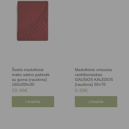
Švelni medvilninė
Medvilninis virtuvinis
mako satino paklodė
rankšluostukas
su guma (raudona)
GAUSIOS KALĖDOS
160x200x30
(raudona) 50×70
29.99
€
6.99
€
Į krepšelį
Į krepšelį