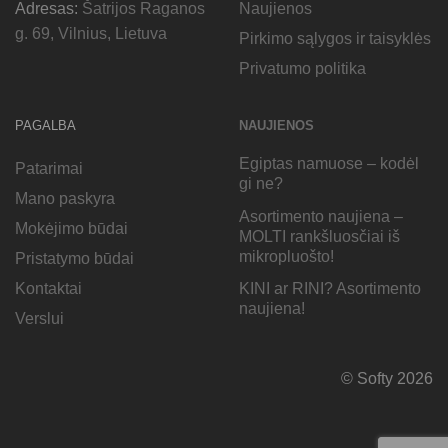
Adresas:
Šatrijos Raganos
Naujienos
g. 69, Vilnius, Lietuva
Pirkimo sąlygos ir taisyklės
Privatumo politika
PAGALBA
NAUJIENOS
Egiptas namuose – kodėl
Patarimai
gi ne?
Mano paskyra
Asortimento naujiena –
Mokėjimo būdai
MOLTI rankšluosčiai iš
mikropluošto!
Pristatymo būdai
KINI ar RINI? Asortimento
Kontaktai
naujiena!
Verslui
© Softy 2026