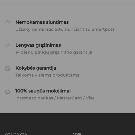
Nemokamas siuntimas
Užsakymams nuo 50€ siunčiant su Smartpost
Lengvas grąžinimas
14 dienų pinigų grąžinimo garantija
Kokybės garantija
Taikoma visiems produktams
100% saugūs mokėjimai
Interneto bankas / MasterCard / Visa
KONTAKTAI
APIE