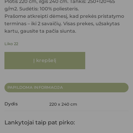
Plotis 220 cm, ilgis 240 cm. Tankis: 250+120+65
g/m2. Sudėtis: 100% poliesteris.
Prašome atkreipti dėmesį, kad prekės pristatymo
terminas – iki 2 savaičių. Visas prekes, užsakytas
kartu, gausite ta pačia siunta.
Liko 22
produkto kiekis: Lovatiesė SOFIA 220X240 rusvos pudros
Į krepšelį
PAPILDOMA INFORMACIJA
Dydis
220 x 240 cm
Lankytojai taip pat pirko: