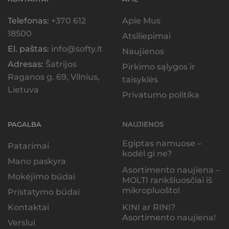
Telefonas:
+370 612
Apie Mus
18500
Atsiliepimai
El. paštas:
info@softy.lt
Naujienos
Adresas:
Šatrijos
Pirkimo sąlygos ir
Raganos g. 69, Vilnius,
taisyklės
Lietuva
Privatumo politika
PAGALBA
NAUJIENOS
Egiptas namuose –
Patarimai
kodėl gi ne?
Mano paskyra
Asortimento naujiena –
Mokėjimo būdai
MOLTI rankšluosčiai iš
mikropluošto!
Pristatymo būdai
KINI ar RINI?
Kontaktai
Asortimento naujiena!
Verslui