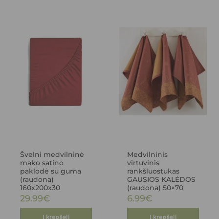
Švelni medvilninė
Medvilninis
mako satino
virtuvinis
paklodė su guma
rankšluostukas
(raudona)
GAUSIOS KALĖDOS
160x200x30
(raudona) 50×70
29.99
€
6.99
€
Į krepšelį
Į krepšelį