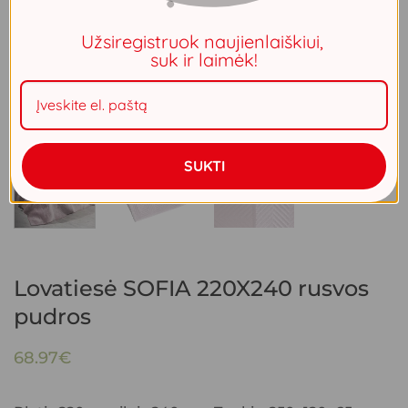
Užsiregistruok naujienlaiškiui,
suk ir laimėk!
SUKTI
Lovatiesė SOFIA 220X240 rusvos
pudros
68.97
€