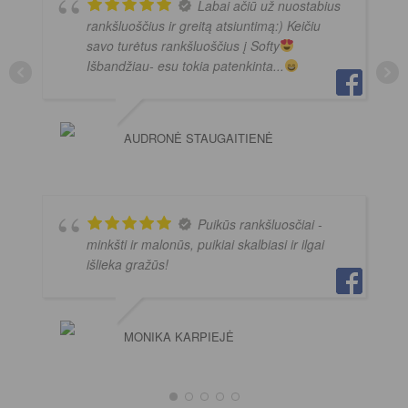
Labai ačiū už nuostabius
rankšluoščius ir greitą atsiuntimą:) Keičiu
savo turėtus rankšluoščius į Softy
Išbandžiau- esu tokia patenkinta...
AUDRONĖ STAUGAITIENĖ
Puikūs rankšluosčiai -
minkšti ir malonūs, puikiai skalbiasi ir ilgai
išlieka gražūs!
MONIKA KARPIEJĖ