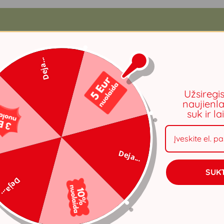
Deja...
Užsiregi
naujienla
suk ir l
Deja...
SUKT
Deja...