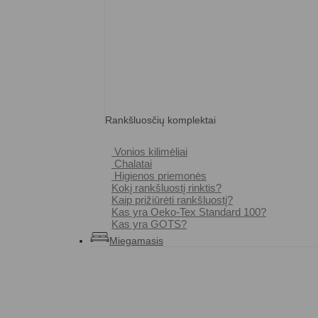
Rankšluosčių komplektai
Vonios kilimėliai
Chalatai
Higienos priemonės
Kokį rankšluostį rinktis?
Kaip prižiūrėti rankšluostį?
Kas yra Oeko-Tex Standard 100?
Kas yra GOTS?
Miegamasis