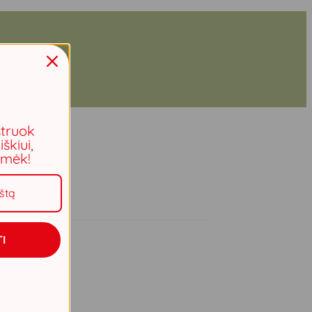
struok
iškiui,
aimėk!
I