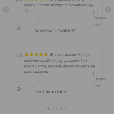
kokybę ir greitą pristatymą! Rekomenduoju!
🤩
DOMINYKA ALEKSIEJUTE
Labai maloni, laimėjau
konkurse rankšluostuką, pasakiau, kad
pirkčiau antrą, kad būtų abiems vaikams, tai
padovanojo du :)
KRISTINA JUODIENĖ