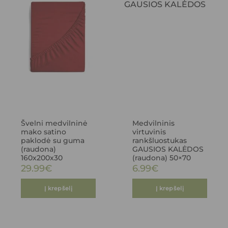
Švelni medvilninė
Medvilninis
mako satino
virtuvinis
paklodė su guma
rankšluostukas
(raudona)
GAUSIOS KALĖDOS
160x200x30
(raudona) 50×70
29.99
€
6.99
€
Į krepšelį
Į krepšelį