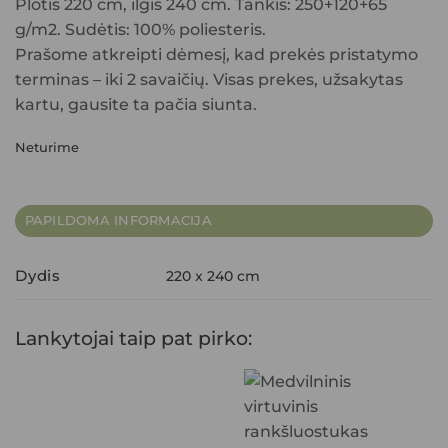
Plotis 220 cm, ilgis 240 cm. Tankis: 250+120+65
g/m2. Sudėtis: 100% poliesteris.
Prašome atkreipti dėmesį, kad prekės pristatymo
terminas – iki 2 savaičių. Visas prekes, užsakytas
kartu, gausite ta pačia siunta.
Neturime
PAPILDOMA INFORMACIJA
Dydis
220 x 240 cm
Lankytojai taip pat pirko: