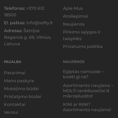
Telefonas:
+370 612
Apie Mus
18500
Atsiliepimai
El. paštas:
info@softy.lt
Naujienos
Adresas:
Šatrijos
Pirkimo sąlygos ir
Raganos g. 69, Vilnius,
taisyklės
Lietuva
Privatumo politika
PAGALBA
NAUJIENOS
Egiptas namuose –
Patarimai
kodėl gi ne?
Mano paskyra
Asortimento naujiena –
Mokėjimo būdai
MOLTI rankšluosčiai iš
mikropluošto!
Pristatymo būdai
KINI ar RINI?
Kontaktai
Asortimento naujiena!
Verslui