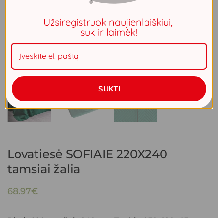
Užsiregistruok naujienlaiškiui,
suk ir laimėk!
SUKTI
Lovatiesė SOFIAIE 220X240
tamsiai žalia
68.97
€