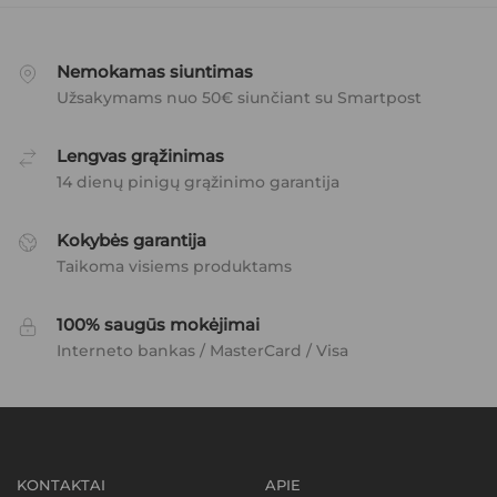
Nemokamas siuntimas
Užsakymams nuo 50€ siunčiant su Smartpost
Lengvas grąžinimas
14 dienų pinigų grąžinimo garantija
Kokybės garantija
Taikoma visiems produktams
100% saugūs mokėjimai
Interneto bankas / MasterCard / Visa
KONTAKTAI
APIE