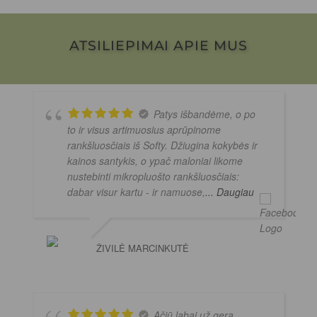
ATSILIEPIMAI APIE MUS
Patys išbandėme, o po
to ir visus artimuosius aprūpinome
rankšluosčiais iš Softy. Džiugina kokybės ir
kainos santykis, o ypač maloniai likome
nustebinti mikropluošto rankšluosčiais:
dabar visur kartu - ir namuose,
... Daugiau
ŽIVILĖ MARCINKUTĖ
Ačiū labai už gerą