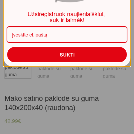
Užsiregistruok naujienlaiškiui,
suk ir laimėk!
SUKTI
Mako satino paklodė su guma
140x200x40 (raudona)
42.99
€