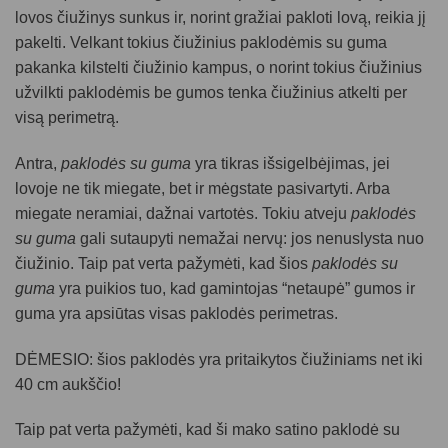
lovos čiužinys sunkus ir, norint gražiai pakloti lovą, reikia jį
pakelti. Velkant tokius čiužinius paklodėmis su guma
pakanka kilstelti čiužinio kampus, o norint tokius čiužinius
užvilkti paklodėmis be gumos tenka čiužinius atkelti per
visą perimetrą.
Antra,
paklodės su guma
yra tikras išsigelbėjimas, jei
lovoje ne tik miegate, bet ir mėgstate pasivartyti. Arba
miegate neramiai, dažnai vartotės. Tokiu atveju
paklodės
su guma
gali sutaupyti nemažai nervų: jos nenuslysta nuo
čiužinio. Taip pat verta pažymėti, kad šios
paklodės su
guma
yra puikios tuo, kad gamintojas “netaupė” gumos ir
guma yra apsiūtas visas paklodės perimetras.
DĖMESIO: šios paklodės yra pritaikytos čiužiniams
net iki
40 cm aukščio
!
Taip pat verta pažymėti, kad ši
mako satino paklodė su