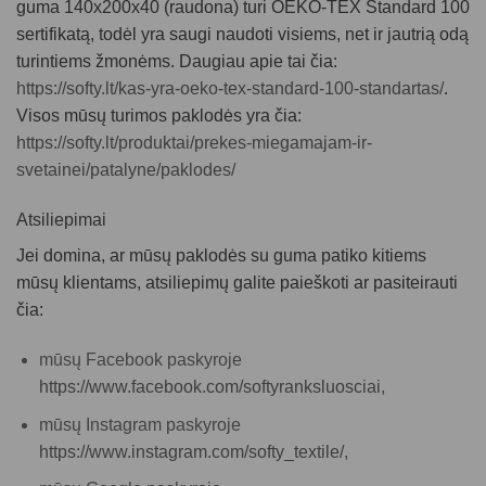
guma 140x200x40 (raudona)
turi OEKO-TEX Standard 100
sertifikatą, todėl yra saugi naudoti visiems, net ir jautrią odą
turintiems žmonėms. Daugiau apie tai čia:
https://softy.lt/kas-yra-oeko-tex-standard-100-standartas/
.
Visos mūsų turimos paklodės yra čia:
https://softy.lt/produktai/prekes-miegamajam-ir-
svetainei/patalyne/paklodes/
Atsiliepimai
Jei domina, ar mūsų
paklodės su guma
patiko kitiems
mūsų klientams, atsiliepimų galite paieškoti ar pasiteirauti
čia:
mūsų Facebook paskyroje
https://www.facebook.com/softyranksluosciai
,
mūsų Instagram paskyroje
https://www.instagram.com/softy_textile/
,