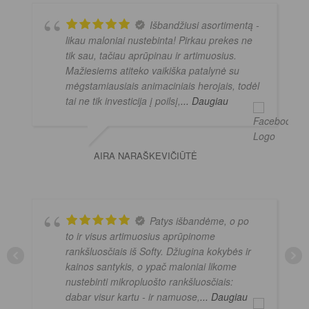
Išbandžiusi asortimentą -
likau maloniai nustebinta! Pirkau prekes ne
tik sau, tačiau aprūpinau ir artimuosius.
Mažiesiems atiteko vaikiška patalynė su
mėgstamiausiais animaciniais herojais, todėl
tai ne tik investicija į poilsį,
... Daugiau
AIRA NARAŠKEVIČIŪTĖ
Patys išbandėme, o po
to ir visus artimuosius aprūpinome
rankšluosčiais iš Softy. Džiugina kokybės ir
kainos santykis, o ypač maloniai likome
nustebinti mikropluošto rankšluosčiais:
dabar visur kartu - ir namuose,
... Daugiau