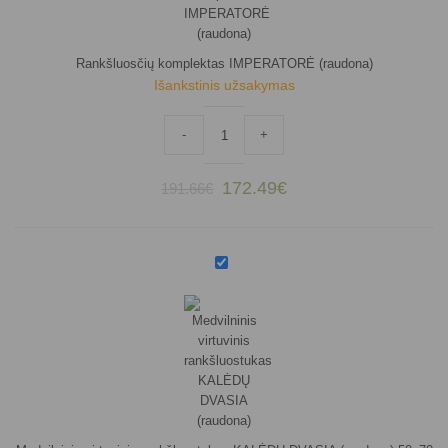
Rankšluosčių komplektas IMPERATORĖ (raudona)
Išankstinis užsakymas
produkto kiekis: Rankšluosčių komplekta
-
+
Original
Current
172.49
€
191.66
€
price
price
was:
is:
191.66€.
172.49€.
Medvilninis
virtuvinis
rankšluostukas
KALĖDŲ
DVASIA
(raudona)
50x70