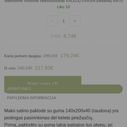
Medvilninis virtuvinis rankšluostukas KALĖDŲ DVASIA (raudona) 50x70
Liko 10
produkto kiekis: Medvilninis virtuvinis 
-
+
Original
Current
6.74
€
7.49
€
price
price
was:
is:
7.49€.
6.74€.
179.24
€
199.15
€
Kaina perkant daugiau:
217.93
€
242.14
€
Iš viso:
Pirkti viską
3
APRAŠYMAS
PAPILDOMA INFORMACIJA
Mako satino paklodė su guma 140x200x40 (raudona)
yra
protingas pasirinkimas dėl keleto priežasčių.
Pirma,
paklodės su guma
labai patogios tuo atveju, jei