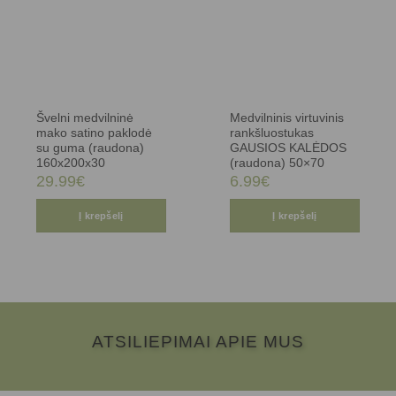
Švelni medvilninė
Medvilninis virtuvinis
mako satino paklodė
rankšluostukas
su guma (raudona)
GAUSIOS KALĖDOS
160x200x30
(raudona) 50×70
29.99
€
6.99
€
Į krepšelį
Į krepšelį
ATSILIEPIMAI APIE MUS