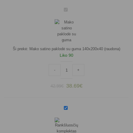
Mako
satino
paklodė
su
guma
140x200x40
(raudona)
Ši prekė:
Mako satino paklodė su guma 140x200x40 (raudona)
Liko 90
produkto kiekis: Mako satino paklodė su 
-
+
38.69
€
42.99
€
Rankšluosčių
komplektas
IMPERATORĖ
(raudona)