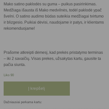
Mako satino paklodės su guma – puikus pasirinkimas.
Medžiaga išausta iš Mako medvilnės, todėl paklodė ypač
švelni. O satino audimo būdas suteikia medžiagai tvirtumo
ir blizgesio. Puikiai dėvisi, naudojame ir patys, ir klientams
rekomenduojame!
Prašome atkreipti dėmesį, kad prekės pristatymo terminas
– iki 2 savaičių. Visas prekes, užsakytas kartu, gausite ta
pačia siunta.
Liko 90
produkto kiekis: Mako satino paklodė su guma 140x200x40 (raudona)
Į krepšelį
Dažniausiai perkama kartu: