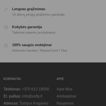
Lengvas grąžinimas
14 dienų pinigų grąžinimo garantija
Kokybės garantija
Taikoma visiems produktams
100% saugūs mokėjimai
Interneto bankas / MasterCard / Visa
KONTAKTAI
APIE
Telefonas:
+370 612 18500
Apie Mus
El. paštas:
info@softy.lt
Atsiliepimai
Adresas:
Šatrijos Raganos
Naujienos