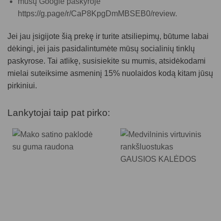
mūsų Google paskyroje
https://g.page/r/CaP8KpgDmMBSEB0/review
.
Jei jau įsigijote šią prekę ir turite atsiliepimų, būtume labai
dėkingi, jei jais pasidalintumėte mūsų socialinių tinklų
paskyrose. Tai atlikę, susisiekite su mumis, atsidėkodami
mielai suteiksime asmeninį 15% nuolaidos kodą kitam jūsų
pirkiniui.
Lankytojai taip pat pirko: