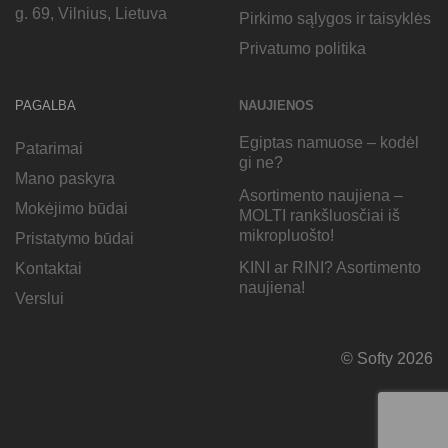
g. 69, Vilnius, Lietuva
Pirkimo sąlygos ir taisyklės
Privatumo politika
PAGALBA
NAUJIENOS
Egiptas namuose – kodėl
Patarimai
gi ne?
Mano paskyra
Asortimento naujiena –
Mokėjimo būdai
MOLTI rankšluosčiai iš
mikropluošto!
Pristatymo būdai
KINI ar RINI? Asortimento
Kontaktai
naujiena!
Verslui
© Softy 2026