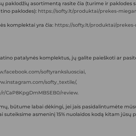
ūsų paklodžių asortimentą rasite čia (turime ir paklode
atino paklodes):
https://softy.lt/produktai/prekes-mieg
ės komplektai
yra čia:
https://softy.lt/produktai/preke
atino patalynės komplektus
, jų galite paieškoti ar pasit
w.facebook.com/softyranksluosciai
,
w.instagram.com/softy_textile/,
ge/r/CaP8KpgDmMBSEB0/review.
iepimų, būtume labai dėkingi, jei jais pasidalintumėte mūsų
i suteiksime asmeninį 15% nuolaidos kodą kitam jūsų pi