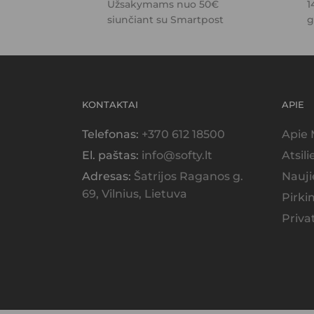
Užsakymams nuo 50€
1
siunčiant su Smartpost
g
KONTAKTAI
APIE
Telefonas:
+370 612 18500
Apie
El. paštas:
info@softy.lt
Atsil
Adresas:
Šatrijos Raganos g.
Nauji
69, Vilnius, Lietuva
Pirki
Priva