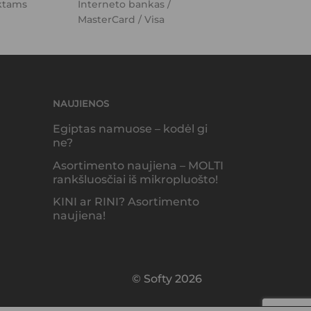
ktams
Interneto bankas /
MasterCard / Visa
NAUJIENOS
Egiptas namuose – kodėl gi
ne?
Asortimento naujiena – MOLTI
rankšluosčiai iš mikropluošto!
KINI ar RINI? Asortimento
naujiena!
© Softy 2026