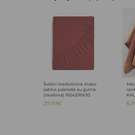
Švelni medvilninė mako
Medv
satino paklodė su guma
ran
(raudona) 160x200x30
KAL
29.99
€
6.9