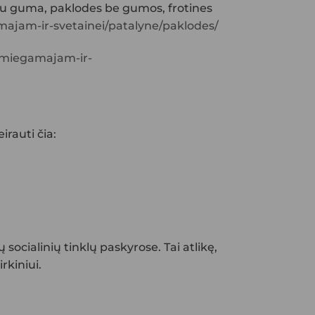
s su guma, paklodes be gumos, frotines
amajam-ir-svetainei/patalyne/paklodes/
s-miegamajam-ir-
eirauti čia:
 socialinių tinklų paskyrose. Tai atlikę,
rkiniui.