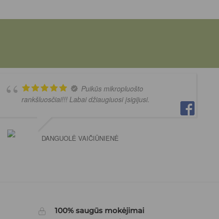
Puikūs mikropluošto
rankšluosčiai!!! Labai džiaugiuosi įsigijusi.
DANGUOLĖ VAIČIŪNIENĖ
100% saugūs mokėjimai