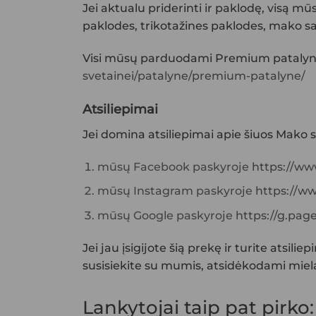
Jei aktualu priderinti ir paklodę, visą m
paklodes, trikotažines paklodes, mako s
Visi mūsų parduodami
Premium patalyn
svetainei/patalyne/premium-patalyne/
Atsiliepimai
Jei domina atsiliepimai apie šiuos
Mako s
mūsų Facebook paskyroje
https://ww
mūsų Instagram paskyroje
https://ww
mūsų Google paskyroje
https://g.pa
Jei jau įsigijote šią prekę ir turite atsil
susisiekite su mumis, atsidėkodami miela
Lankytojai taip pat pirko: