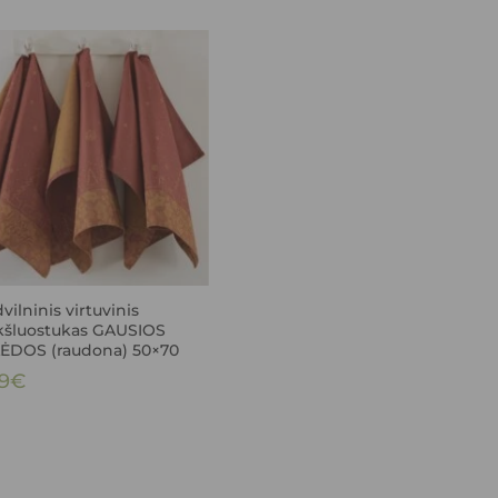
ilninis virtuvinis
kšluostukas GAUSIOS
ĖDOS (raudona) 50×70
9
€