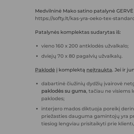
Medvilninė Mako satino patalynė GERVĖ
https://softy.lt/kas-yra-oeko-tex-standa
Patalynės komplektas sudarytas iš:
vieno 160 x 200 antklodės užvalkalo;
dviejų 70 x 80 pagalvių užvalkalų.
Paklodė
į komplektą
neįtraukta
. Jei ir
dabartinė čiužinių dydžių įvairovė netg
paklodės su guma
, tačiau ne visiems 
paklodes;
interjero mados diktuoja poreikį derin
priežasties dauguma gamintojų yra priė
tiesiog lengviau prisitaikyti prie klient