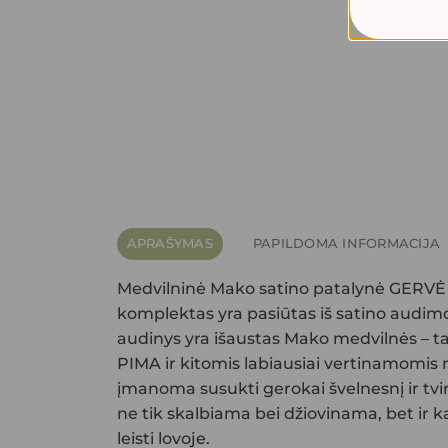
APRAŠYMAS
PAPILDOMA INFORMACIJA
Medvilninė Mako satino patalynė GERV
komplektas yra pasiūtas iš satino audimo
audinys yra išaustas Mako medvilnės – t
PIMA ir kitomis labiausiai vertinamomis m
įmanoma susukti gerokai švelnesnį ir tvirt
ne tik skalbiama bei džiovinama, bet ir k
leisti lovoje.