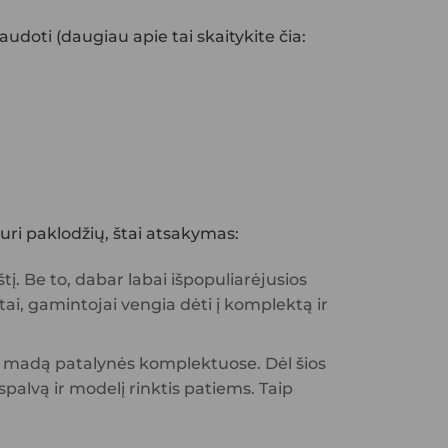
udoti (daugiau apie tai skaitykite čia:
ri paklodžių, štai atsakymas:
į. Be to, dabar labai išpopuliarėjusios
tai, gamintojai vengia dėti į komplektą ir
ie madą patalynės komplektuose. Dėl šios
alvą ir modelį rinktis patiems. Taip