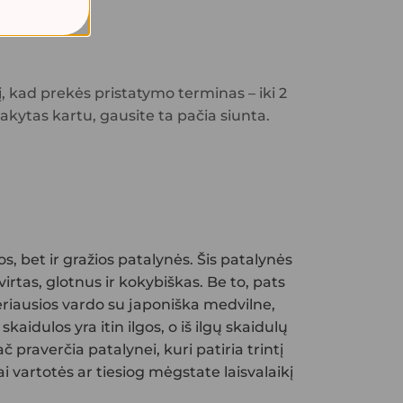
 kad prekės pristatymo terminas – iki 2
sakytas kartu, gausite ta pačia siunta.
os, bet ir gražios patalynės. Šis patalynės
rtas, glotnus ir kokybiškas. Be to, pats
riausios vardo su japoniška medvilne,
idulos yra itin ilgos, o iš ilgų skaidulų
 praverčia patalynei, kuri patiria trintį
 vartotės ar tiesiog mėgstate laisvalaikį