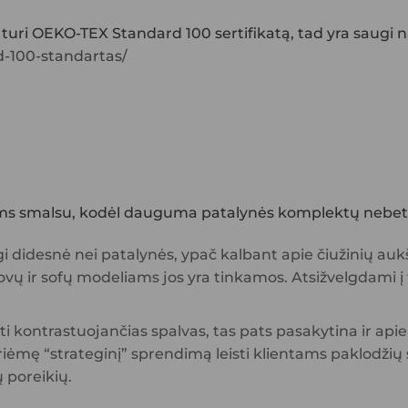
turi OEKO-TEX Standard 100 sertifikatą, tad yra saugi na
rd-100-standartas/
 jums smalsu, kodėl dauguma patalynės komplektų nebetu
i didesnė nei patalynės, ypač kalbant apie čiužinių aukšt
lovų ir sofų modeliams jos yra tinkamos. Atsižvelgdami į 
ti kontrastuojančias spalvas, tas pats pasakytina ir ap
mę “strateginį” sprendimą leisti klientams paklodžių sp
ų poreikių.