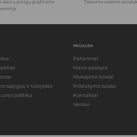
4 dienų pinigų grąžinimo
Taikoma visiems produ
arantija
PAGALBA
 Mus
Patarimai
iepimai
Mano paskyra
enos
Mokėjimo būdai
mo sąlygos ir taisyklės
Pristatymo būdai
tumo politika
Kontaktai
Verslui