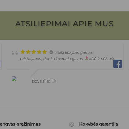
ATSILIEPIMAI APIE MUS
Puiki kokybe, greitas
pristatymas, dar ir dovanele gavau
ačiū ir sėkmės
DOVILĖ IDILĖ
engvas grąžinimas
Kokybės garantija