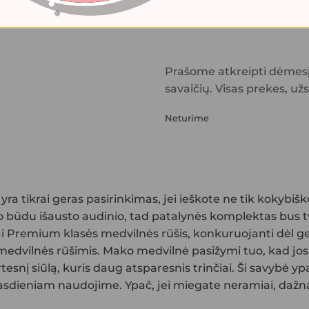
Prašome atkreipti dėmesį,
savaičių. Visas prekes, už
Neturime
Ė
yra tikrai geras pasirinkimas, jei ieškote ne tik kokybišk
 būdu išausto audinio, tad patalynės komplektas bus tvi
ai Premium klasės medvilnės rūšis, konkuruojanti dėl ge
edvilnės rūšimis. Mako medvilnė pasižymi tuo, kad jos ska
esnį siūlą, kuris daug atsparesnis trinčiai. Ši savybė ypač
asdieniam naudojime. Ypač, jei miegate neramiai, dažnai