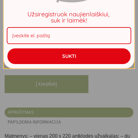
investicija į jūsų poilsį.
Užsiregistruok naujienlaiškiui,
suk ir laimėk!
Prašome atkreipti dėmesį, kad prekės pristatymo terminas
– iki 2 savaičių. Visas prekes, užsakytas kartu, gausite ta
pačia siunta.
SUKTI
Liko 2
produkto kiekis: Medvilninė Mako satino patalynė LUNA (balta/3) 200x220+
Į krepšelį
APRAŠYMAS
PAPILDOMA INFORMACIJA
Matmenys: – vienas 200 x 220 antklodės užvalkalas; – du