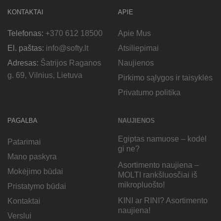
KONTAKTAI
APIE
Telefonas:
+370 612 18500
Apie Mus
El. paštas:
info@softy.lt
Atsiliepimai
Adresas:
Šatrijos Raganos
Naujienos
g. 69, Vilnius, Lietuva
Pirkimo sąlygos ir taisyklės
Privatumo politika
PAGALBA
NAUJIENOS
Egiptas namuose – kodėl
Patarimai
gi ne?
Mano paskyra
Asortimento naujiena –
Mokėjimo būdai
MOLTI rankšluosčiai iš
mikropluošto!
Pristatymo būdai
KINI ar RINI? Asortimento
Kontaktai
naujiena!
Verslui