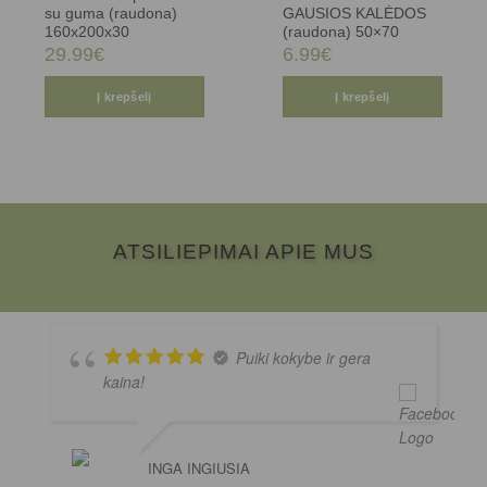
su guma (raudona)
GAUSIOS KALĖDOS
160x200x30
(raudona) 50×70
29.99
€
6.99
€
Į krepšelį
Į krepšelį
ATSILIEPIMAI APIE MUS
Puiki kokybe ir gera
kaina!
INGA INGIUSIA