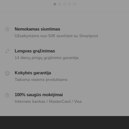
Nemokamas siuntimas
Užsakymams nuo 50€ siunčiant su Smartpost
Lengvas grąžinimas
14 dienų pinigų grąžinimo garantija
Kokybės garantija
Taikoma visiems produktams
100% saugūs mokėjimai
Interneto bankas / MasterCard / Visa