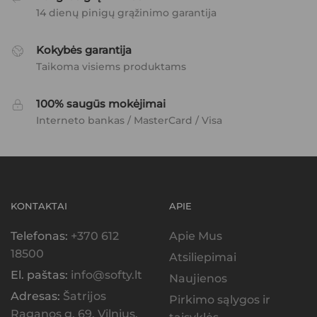
14 dienų pinigų grąžinimo garantija
Kokybės garantija
Taikoma visiems produktams
100% saugūs mokėjimai
Interneto bankas / MasterCard / Visa
KONTAKTAI
APIE
Telefonas:
+370 612
Apie Mus
18500
Atsiliepimai
El. paštas:
info@softy.lt
Naujienos
Adresas:
Šatrijos
Pirkimo sąlygos ir
Raganos g. 69, Vilnius,