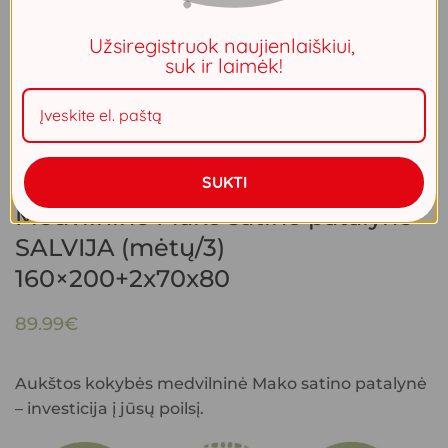
Užsiregistruok naujienlaiškiui,
suk ir laimėk!
SUKTI
Medvilninė Mako satino patalynė
SALVIJA (mėtų/3)
160×200+2x70x80
89.99
€
Aukštos kokybės medvilninė Mako satino patalynė
– investicija į jūsų poilsį.