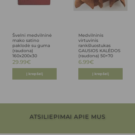
Švelni medvilninė
Medvilninis
mako satino
virtuvinis
paklodė su guma
rankšluostukas
(raudona)
GAUSIOS KALĖDOS
160x200x30
(raudona) 50×70
29.99
€
6.99
€
Į krepšelį
Į krepšelį
ATSILIEPIMAI APIE MUS