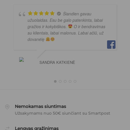
Šiandien gavau
užuolaidas. Esu be galo patenkinta, labai
gražios ir kokybiškos.
O ir bendravimas
su klientais, labai malonus. Labai ačiū, už
dovanėlę
SANDRA KATKIENĖ
Nemokamas siuntimas
Užsakymams nuo 50€ siunčiant su Smartpost
Lengvas grąžinimas