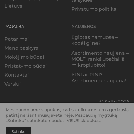
taisyklės
Lietuva
Privatumo politika
PAGALBA
NAUJIENOS
Egiptas namuose –
Patarimai
kodėl gi ne?
Mano paskyra
Asortimento naujiena –
Mokėjimo būdai
MOLTI rankšluosčiai iš
mikropluošto!
Pristatymo būdai
KINI ar RINI?
Kontaktai
Asortimento naujiena!
Verslui
© Softy 2026
Mes naudojame slapukus, kad suteiktume jums geriausią
patirtį naršant mūsų svetainėje. Paspaudę mygtuką
„Sutinku“ sutinkate naudoti VISUS slapukus.
Sutinku