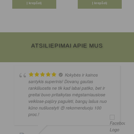
Į krepšelį
Į krepšelį
ATSILIEPIMAI APIE MUS
Kokybės ir kainos
santykis superinis! Dovanų gautas
rankšluostis ne tik kad labai patiko, bet ir
greitai buvo pritaikytas mėgstamiausiose
veiklose-pajūry pagulėti, bangų lašus nuo
kūno nušluostyti 😍 rekomenduoju 100
proc.!