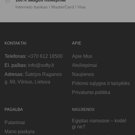
Interneto bankas / MasterCard / Visa
KONTAKTAI
APIE
Telefonas:
+370 612 18500
Apie Mus
El. paštas:
info@softy.lt
Atsiliepimai
Adresas:
Šatrijos Raganos
Naujienos
g. 69, Vilnius, Lietuva
Pirkimo sąlygos ir taisyklės
Privatumo politika
PAGALBA
NAUJIENOS
Egiptas namuose – kodėl
Patarimai
gi ne?
Mano paskyra