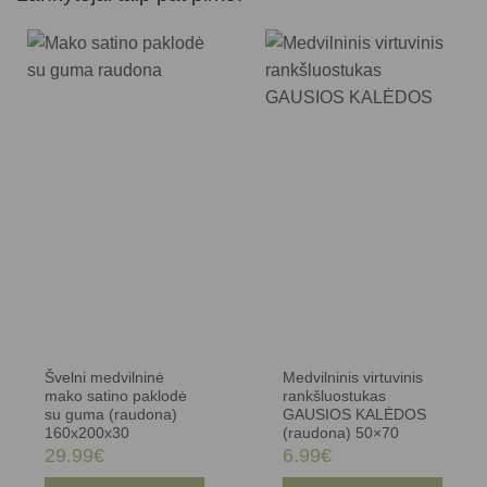
Švelni medvilninė
Medvilninis virtuvinis
mako satino paklodė
rankšluostukas
su guma (raudona)
GAUSIOS KALĖDOS
160x200x30
(raudona) 50×70
29.99
€
6.99
€