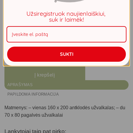
kanteliu. Puikios kokybės, gerai dėvisi.
Užsiregistruok naujienlaiškiui,
suk ir laimėk!
Prašome atkreipti dėmesį, kad prekės pristatymo terminas
– iki 2 savaičių. Visas prekes, užsakytas kartu, gausite ta
pačia siunta.
SUKTI
Liko 1
Į krepšelį
APRAŠYMAS
PAPILDOMA INFORMACIJA
Matmenys: – vienas 160 x 200 antklodės užvalkalas; – du
70 x 80 pagalvės užvalkalai
Lankytojai taip pat pirko: