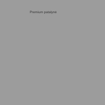
Premium patalynė