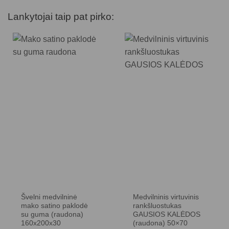
Lankytojai taip pat pirko:
Švelni medvilninė
Medvilninis virtuvinis
mako satino paklodė
rankšluostukas
su guma (raudona)
GAUSIOS KALĖDOS
160x200x30
(raudona) 50×70