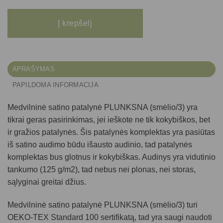
produkto kiekis: Medvilninė satino patalynė PLUNKSNA (smėlio/3) 140x200
Į krepšelį
APRAŠYMAS
PAPILDOMA INFORMACIJA
Medvilninė satino patalynė PLUNKSNA (smėlio/3)
yra
tikrai geras pasirinkimas, jei ieškote ne tik kokybiškos, bet
ir gražios patalynės. Šis patalynės komplektas yra pasiūtas
iš satino audimo būdu išausto audinio, tad patalynės
komplektas bus glotnus ir kokybiškas. Audinys yra vidutinio
tankumo (125 g/m2), tad nebus nei plonas, nei storas,
sąlyginai greitai džius.
Medvilninė satino patalynė PLUNKSNA (smėlio/3)
turi
OEKO-TEX Standard 100 sertifikatą, tad yra saugi naudoti