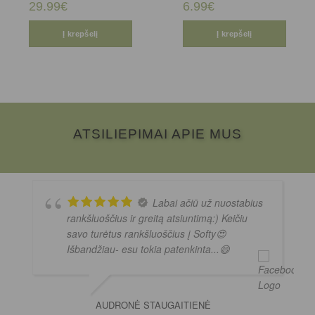
29.99
€
6.99
€
Į krepšelį
Į krepšelį
ATSILIEPIMAI APIE MUS
Labai ačiū už nuostabius
rankšluoščius ir greitą atsiuntimą:) Keičiu
savo turėtus rankšluoščius į Softy😍
Išbandžiau- esu tokia patenkinta...😄
AUDRONĖ STAUGAITIENĖ