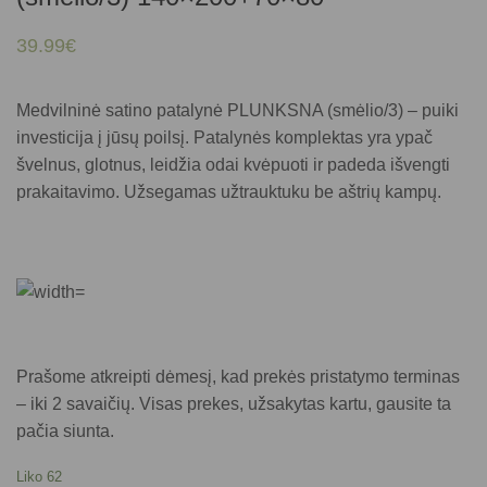
39.99
€
Medvilninė satino patalynė PLUNKSNA (smėlio/3) – puiki
investicija į jūsų poilsį. Patalynės komplektas yra ypač
švelnus, glotnus, leidžia odai kvėpuoti ir padeda išvengti
prakaitavimo. Užsegamas užtrauktuku be aštrių kampų.
Prašome atkreipti dėmesį, kad prekės pristatymo terminas
– iki 2 savaičių. Visas prekes, užsakytas kartu, gausite ta
pačia siunta.
Liko 62