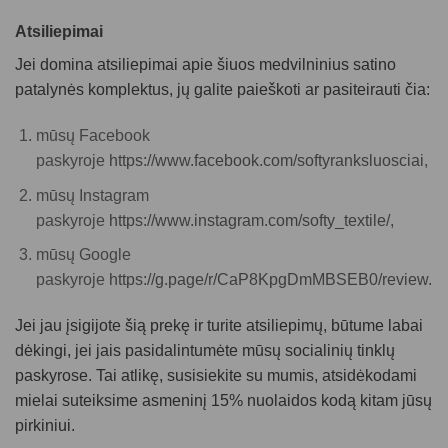
Atsiliepimai
Jei domina atsiliepimai apie šiuos
medvilninius satino
patalynės komplektus
, jų galite paieškoti ar pasiteirauti čia:
mūsų Facebook
paskyroje
https://www.facebook.com/softyranksluosciai
,
mūsų Instagram
paskyroje
https://www.instagram.com/softy_textile/,
mūsų Google
paskyroje
https://g.page/r/CaP8KpgDmMBSEB0/review.
Jei jau įsigijote šią prekę ir turite atsiliepimų, būtume labai
dėkingi, jei jais pasidalintumėte mūsų socialinių tinklų
paskyrose. Tai atlikę, susisiekite su mumis, atsidėkodami
mielai suteiksime asmeninį 15% nuolaidos kodą kitam jūsų
pirkiniui.