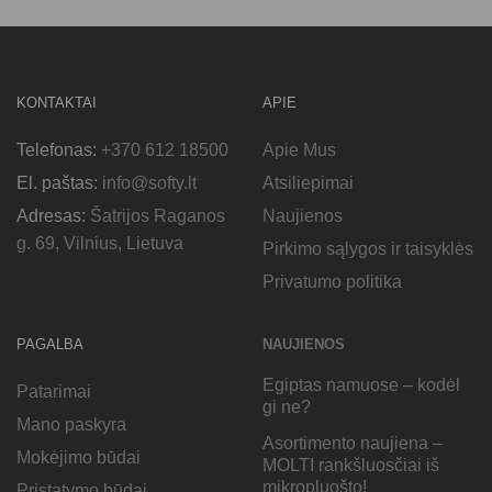
KONTAKTAI
APIE
Telefonas:
+370 612 18500
Apie Mus
El. paštas:
info@softy.lt
Atsiliepimai
Adresas:
Šatrijos Raganos
Naujienos
g. 69, Vilnius, Lietuva
Pirkimo sąlygos ir taisyklės
Privatumo politika
PAGALBA
NAUJIENOS
Egiptas namuose – kodėl
Patarimai
gi ne?
Mano paskyra
Asortimento naujiena –
Mokėjimo būdai
MOLTI rankšluosčiai iš
mikropluošto!
Pristatymo būdai