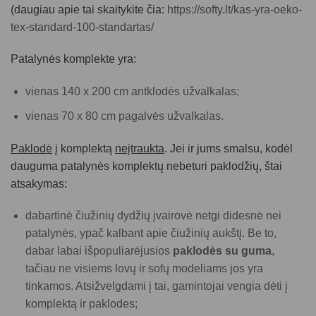
(daugiau apie tai skaitykite čia:
https://softy.lt/kas-yra-oeko-
tex-standard-100-standartas/
Patalynės komplekte yra:
vienas 140 x 200 cm antklodės užvalkalas;
vienas 70 x 80 cm pagalvės užvalkalas.
Paklodė
į komplektą
neįtraukta
. Jei ir jums smalsu, kodėl
dauguma patalynės komplektų nebeturi paklodžių, štai
atsakymas:
dabartinė čiužinių dydžių įvairovė netgi didesnė nei
patalynės, ypač kalbant apie čiužinių aukštį. Be to,
dabar labai išpopuliarėjusios
paklodės su guma
,
tačiau ne visiems lovų ir sofų modeliams jos yra
tinkamos. Atsižvelgdami į tai, gamintojai vengia dėti į
komplektą ir paklodes;