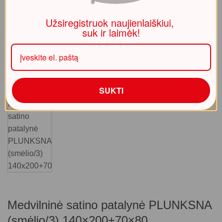
Užsiregistruok naujienlaiškiui,
suk ir laimėk!
SUKTI
Medvilninė satino patalynė PLUNKSNA
(smėlio/3) 140×200+70×80