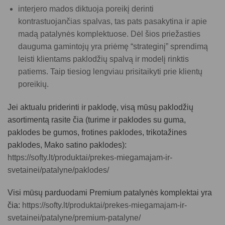
interjero mados diktuoja poreikį derinti
kontrastuojančias spalvas, tas pats pasakytina ir apie
madą patalynės komplektuose. Dėl šios priežasties
dauguma gamintojų yra priėmę “strateginį” sprendimą
leisti klientams paklodžių spalvą ir modelį rinktis
patiems. Taip tiesiog lengviau prisitaikyti prie klientų
poreikių.
Jei aktualu priderinti ir paklodę, visą mūsų paklodžių
asortimentą rasite čia (turime ir paklodes su guma,
paklodes be gumos, frotines paklodes, trikotažines
paklodes, Mako satino paklodes):
https://softy.lt/produktai/prekes-miegamajam-ir-
svetainei/patalyne/paklodes/
Visi mūsų parduodami
Premium patalynės komplektai
yra
čia:
https://softy.lt/produktai/prekes-miegamajam-ir-
svetainei/patalyne/premium-patalyne/