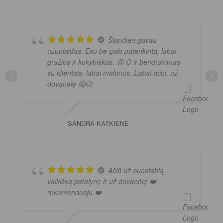
Šiandien gavau
užuolaidas. Esu be galo patenkinta, labai
gražios ir kokybiškos. 😍 O ir bendravimas
su klientais, labai malonus. Labai ačiū, už
dovanėlę 🤗😊
SANDRA KATKIENĖ
Ačiū už nuostabią
vaikišką patalynę ir už dovanėlę ❤️
rekomenduoju ❤️