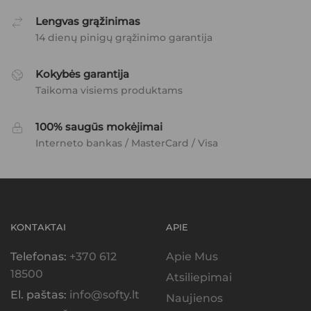
Lengvas grąžinimas
14 dienų pinigų grąžinimo garantija
Kokybės garantija
Taikoma visiems produktams
100% saugūs mokėjimai
Interneto bankas / MasterCard / Visa
KONTAKTAI
APIE
Telefonas:
+370 612
Apie Mus
18500
Atsiliepimai
El. paštas:
info@softy.lt
Naujienos