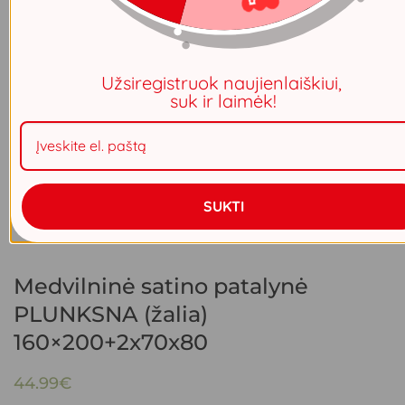
Užsiregistruok naujienlaiškiui,
suk ir laimėk!
SUKTI
Medvilninė satino patalynė
PLUNKSNA (žalia)
160×200+2x70x80
44.99
€