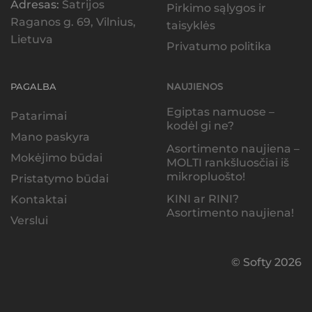
Adresas:
Šatrijos
Pirkimo sąlygos ir
Raganos g. 69, Vilnius,
taisyklės
Lietuva
Privatumo politika
PAGALBA
NAUJIENOS
Egiptas namuose –
Patarimai
kodėl gi ne?
Mano paskyra
Asortimento naujiena –
Mokėjimo būdai
MOLTI rankšluosčiai iš
mikropluošto!
Pristatymo būdai
KINI ar RINI?
Kontaktai
Asortimento naujiena!
Verslui
© Softy 2026