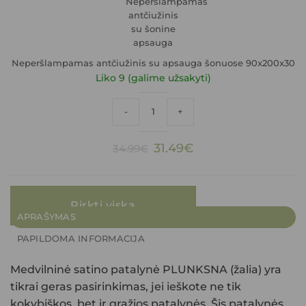
šonuose
90x200x30
Neperšlampamas antčiužinis su apsauga šonuose 90x200x30
Liko 9 (galime užsakyti)
produkto kiekis: Neperšlampamas antči
-
+
Original
Current
31.49
€
34.99
€
price
price
was:
is:
34.99€.
31.49€.
Pirkti viską
APRAŠYMAS
PAPILDOMA INFORMACIJA
Medvilninė satino patalynė PLUNKSNA (žalia)
yra
tikrai geras pasirinkimas, jei ieškote ne tik
kokybiškos, bet ir gražios patalynės. Šis patalynės