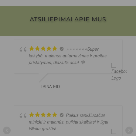
ATSILIEPIMAI APIE MUS
⭐️⭐️⭐️⭐️⭐️⭐️⭐️Super
kokybė, malonus aptarnavimas ir greitas
pristatymas, didžiulis ačiū! 🤩
IRINA EID
Puikūs rankšluosčiai -
minkšti ir malonūs, puikiai skalbiasi ir ilgai
išlieka gražūs!