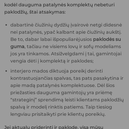
kodėl dauguma patalynės komplektų nebeturi
paklodžių, štai atsakymas:
dabartinė čiužinių dydžių įvairovė netgi didesnė
nei patalynės, ypač kalbant apie čiužinių aukštį.
Be to, dabar labai išpopuliarėjusios
paklodės su
guma
, tačiau ne visiems lovų ir sofų modeliams
jos yra tinkamos. Atsižvelgdami į tai, gamintojai
vengia dėti į komplektą ir paklodes;
interjero mados diktuoja poreikį derinti
kontrastuojančias spalvas, tas pats pasakytina ir
apie madą patalynės komplektuose. Dėl šios
priežasties dauguma gamintojų yra priėmę
“strateginį” sprendimą leisti klientams paklodžių
spalvą ir modelį rinktis patiems. Taip tiesiog
lengviau prisitaikyti prie klientų poreikių.
Jei aktualu priderinti ir paklodę, visą mūsų