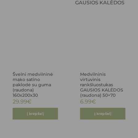
Švelni medvilninė
Medvilninis
mako satino
virtuvinis
paklodė su guma
rankšluostukas
(raudona)
GAUSIOS KALĖDOS
160x200x30
(raudona) 50×70
29.99
€
6.99
€
Į krepšelį
Į krepšelį