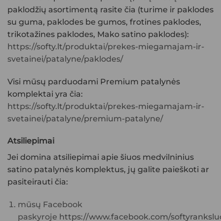
paklodžių asortimentą rasite čia (turime ir paklodes
su guma, paklodes be gumos, frotines paklodes,
trikotažines paklodes, Mako satino paklodes):
https://softy.lt/produktai/prekes-miegamajam-ir-
svetainei/patalyne/paklodes/
Visi mūsų parduodami
Premium patalynės
komplektai
yra čia:
https://softy.lt/produktai/prekes-miegamajam-ir-
svetainei/patalyne/premium-patalyne/
Atsiliepimai
Jei domina atsiliepimai apie šiuos
medvilninius
satino patalynės komplektus
, jų galite paieškoti ar
pasiteirauti čia:
mūsų Facebook
paskyroje
https://www.facebook.com/softyranksluo