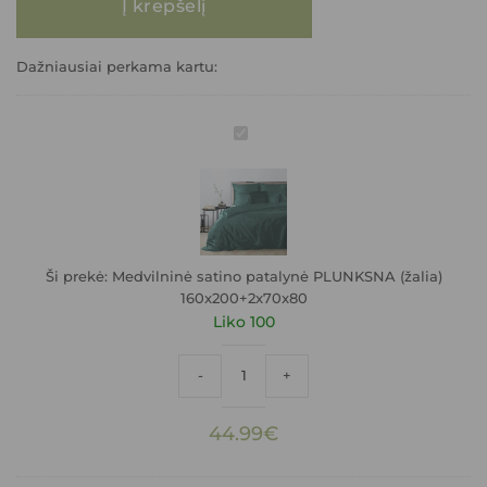
Į krepšelį
Dažniausiai perkama kartu:
Medvilninė
satino
patalynė
PLUNKSNA
(žalia)
160x200+2x70x80
Ši prekė:
Medvilninė satino patalynė PLUNKSNA (žalia)
160x200+2x70x80
Liko 100
produkto kiekis: Medvilninė satino pat
-
+
44.99
€