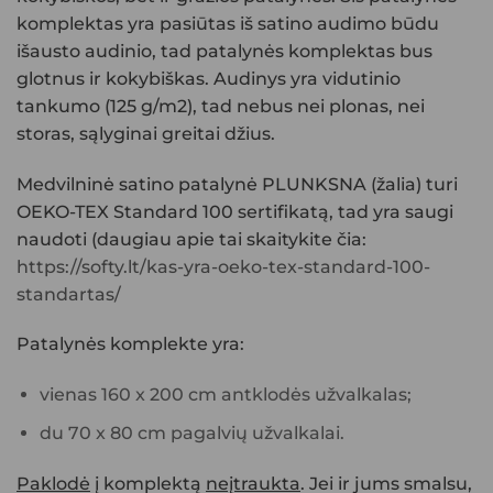
komplektas yra pasiūtas iš satino audimo būdu
išausto audinio, tad patalynės komplektas bus
glotnus ir kokybiškas. Audinys yra vidutinio
tankumo (125 g/m2), tad nebus nei plonas, nei
storas, sąlyginai greitai džius.
Medvilninė satino patalynė PLUNKSNA (žalia)
turi
OEKO-TEX Standard 100 sertifikatą, tad yra saugi
naudoti (daugiau apie tai skaitykite čia:
https://softy.lt/kas-yra-oeko-tex-standard-100-
standartas/
Patalynės komplekte yra:
vienas 160 x 200 cm antklodės užvalkalas;
du 70 x 80 cm pagalvių užvalkalai.
Paklodė
į komplektą
neįtraukta
. Jei ir jums smalsu,