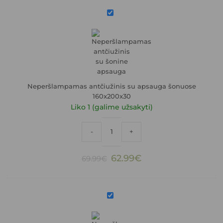
Neperšlampamas
antčiužinis
su
apsauga
šonuose
160x200x30
Neperšlampamas antčiužinis su apsauga šonuose
160x200x30
Liko 1 (galime užsakyti)
produkto kiekis: Neperšlampamas antči
-
+
Original
Current
62.99
€
69.99
€
price
price
was:
is:
69.99€.
62.99€.
Neperšlampamas
antčiužinis
su
apsauga