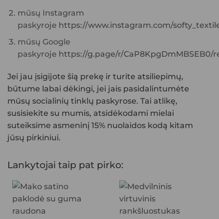
mūsų Instagram
paskyroje
https://www.instagram.com/softy_textile
mūsų Google
paskyroje
https://g.page/r/CaP8KpgDmMBSEB0/re
Jei jau įsigijote šią prekę ir turite atsiliepimų,
būtume labai dėkingi, jei jais pasidalintumėte
mūsų socialinių tinklų paskyrose. Tai atlikę,
susisiekite su mumis, atsidėkodami mielai
suteiksime asmeninį 15% nuolaidos kodą kitam
jūsų pirkiniui.
Lankytojai taip pat pirko: