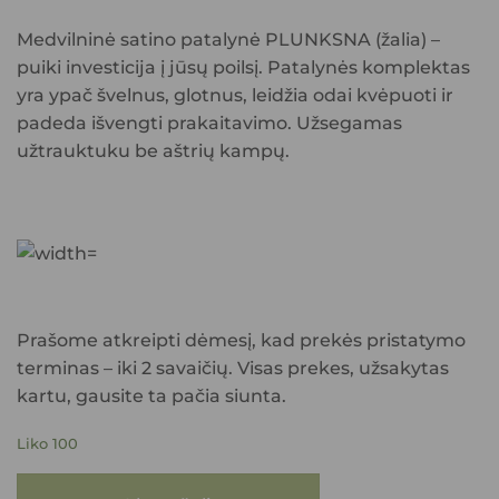
Medvilninė satino patalynė PLUNKSNA (žalia) –
puiki investicija į jūsų poilsį. Patalynės komplektas
yra ypač švelnus, glotnus, leidžia odai kvėpuoti ir
padeda išvengti prakaitavimo. Užsegamas
užtrauktuku be aštrių kampų.
Prašome atkreipti dėmesį, kad prekės pristatymo
terminas – iki 2 savaičių. Visas prekes, užsakytas
kartu, gausite ta pačia siunta.
Liko 100
produkto kiekis: Medvilninė satino patalynė PLUNKSNA (žalia) 160x200