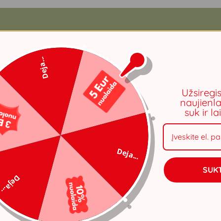
Deja...
Užsiregi
naujienla
suk ir l
Deja...
SUKT
Deja...