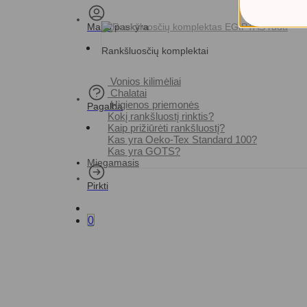
Mano paskyra
Rankšluosčių komplektai
Vonios kilimėliai
Chalatai
Higienos priemonės
Pagalba
Kokį rankšluostį rinktis?
Kaip prižiūrėti rankšluostį?
Kas yra Oeko-Tex Standard 100?
Kas yra GOTS?
Miegamasis
Pirkti
0