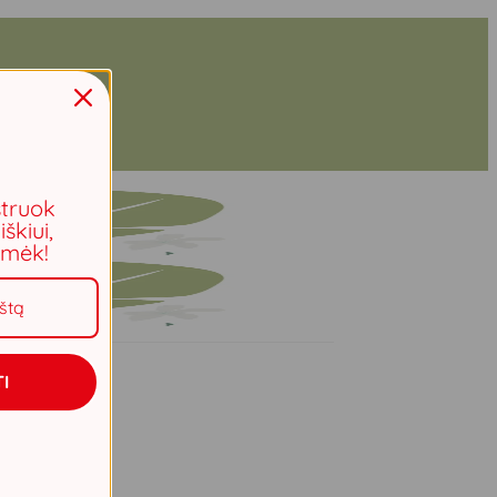
struok
iškiui,
aimėk!
I