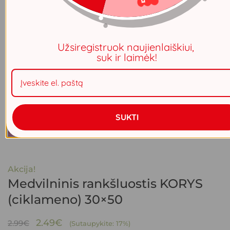
Užsiregistruok naujienlaiškiui,
suk ir laimėk!
SUKTI
Akcija!
Medvilninis rankšluostis KORYS
(ciklameno) 30×50
Original
Current
2.49
€
2.99
€
(Sutaupykite: 17%)