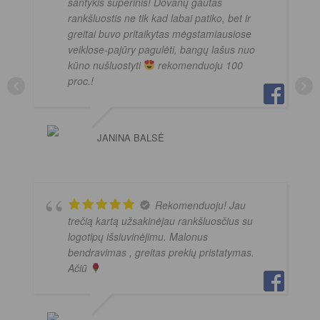
santykis superinis! Dovanų gautas
rankšluostis ne tik kad labai patiko, bet ir
greitai buvo pritaikytas mėgstamiausiose
veiklose-pajūry pagulėti, bangų lašus nuo
kūno nušluostyti
rekomenduoju 100
proc.!
JANINA BALSĖ
Rekomenduoju! Jau
trečią kartą užsakinėjau rankšluosčius su
logotipų išsiuvinėjimu. Malonus
bendravimas , greitas prekių pristatymas.
Ačiū