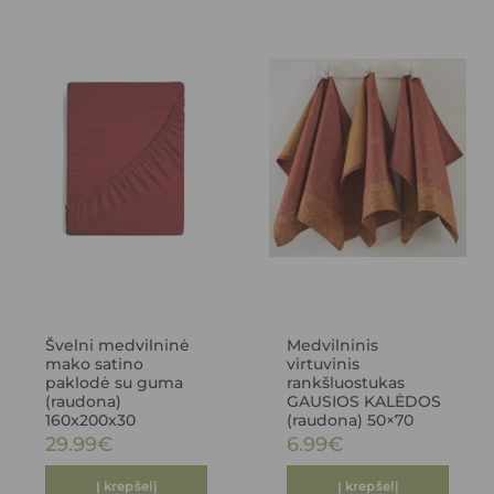
Švelni medvilninė
Medvilninis
mako satino
virtuvinis
paklodė su guma
rankšluostukas
(raudona)
GAUSIOS KALĖDOS
160x200x30
(raudona) 50×70
29.99
€
6.99
€
Į krepšelį
Į krepšelį