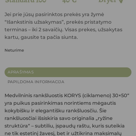
Jei prie jūsų pasirinktos prekės yra žymė
“Išankstinis užsakymas”, prekės pristatymo
terminas – iki 2 savaičių. Visas prekes, užsakytas
kartu, gausite ta pačia siunta.
Neturime
APRAŠYMAS
PAPILDOMA INFORMACIJA
Medvilninis rankšluostis KORYS (ciklameno) 30×50
“
yra puikus pasirinkimas norintiems mėgautis
kokybišku ir elegantišku rankšluosčiu. Šie
rankšluosčiai išsiskiria savo originalia
„ryžine
struktūra“
– subtiliu, įspaudų raštu, kuris suteikia
ne tik estetinį žavesį, bet ir užtikrina maksimalų