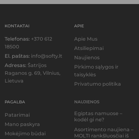
KONTAKTAI
APIE
Telefonas:
+370 612
Apie Mus
18500
Atsiliepimai
El. paštas:
info@softy.lt
Naujienos
Adresas:
Šatrijos
Pirkimo sąlygos ir
Raganos g. 69, Vilnius,
taisyklės
Lietuva
Privatumo politika
PAGALBA
NAUJIENOS
Egiptas namuose –
Patarimai
kodėl gi ne?
Mano paskyra
Asortimento naujiena –
Mokėjimo būdai
MOLTI rankšluosčiai iš