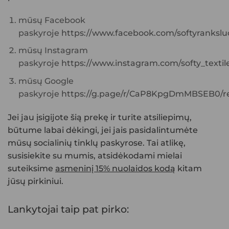
mūsų Facebook
paskyroje
https://www.facebook.com/softyranksluo
mūsų Instagram
paskyroje
https://www.instagram.com/softy_textile
mūsų Google
paskyroje
https://g.page/r/CaP8KpgDmMBSEB0/re
Jei jau įsigijote šią prekę ir turite atsiliepimų,
būtume labai dėkingi, jei jais pasidalintumėte
mūsų socialinių tinklų paskyrose. Tai atlikę,
susisiekite su mumis, atsidėkodami mielai
suteiksime
asmeninį 15% nuolaidos kodą
kitam
jūsų pirkiniui.
Lankytojai taip pat pirko: