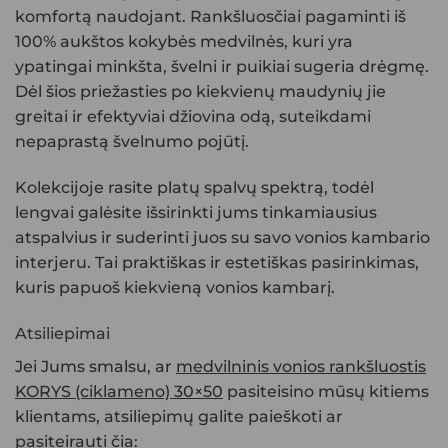
komfortą naudojant. Rankšluosčiai pagaminti iš
100% aukštos kokybės medvilnės
, kuri yra
ypatingai minkšta, švelni ir puikiai sugeria drėgmę.
Dėl šios priežasties po kiekvienų maudynių jie
greitai ir efektyviai džiovina odą, suteikdami
nepaprastą švelnumo pojūtį.
Kolekcijoje rasite platų
spalvų spektrą
, todėl
lengvai galėsite išsirinkti jums tinkamiausius
atspalvius ir suderinti juos su savo vonios kambario
interjeru. Tai praktiškas ir estetiškas pasirinkimas,
kuris papuoš kiekvieną vonios kambarį.
Atsiliepimai
Jei Jums smalsu, ar
medvilninis vonios rankšluostis
KORYS (ciklameno) 30×50
pasiteisino mūsų kitiems
klientams, atsiliepimų galite paieškoti ar
pasiteirauti čia: