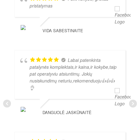
pristatymas
VIDA SABESTINAITE
Labai patenkinta
patalynės komplektais,ir kaina,ir kokybe,taip
pat operatyviu atsiuntimų. Jokių
nusiskundimų neturiu,rekomenduoju👍👍👍
👌
DANGUOLĖ JASKŪNAITĖ