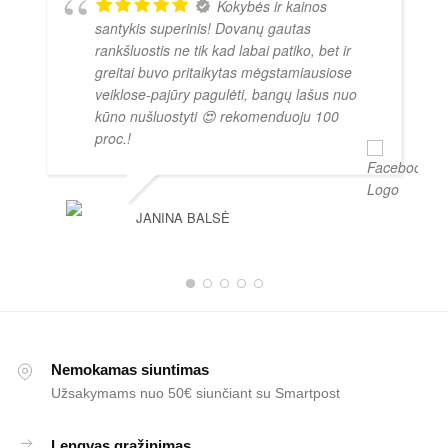
Kokybės ir kainos
santykis superinis! Dovanų gautas
rankšluostis ne tik kad labai patiko, bet ir
greitai buvo pritaikytas mėgstamiausiose
veiklose-pajūry pagulėti, bangų lašus nuo
kūno nušluostyti 😍 rekomenduoju 100
proc.!
JANINA BALSĖ
Nemokamas siuntimas
Užsakymams nuo 50€ siunčiant su Smartpost
Lengvas grąžinimas