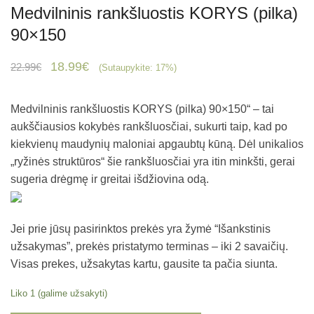
Medvilninis rankšluostis KORYS (pilka)
90×150
Original
Current
18.99
€
22.99
€
(Sutaupykite: 17%)
price
price
was:
is:
Medvilninis rankšluostis KORYS (pilka) 90×150
“ – tai
22.99€.
18.99€.
aukščiausios kokybės rankšluosčiai, sukurti taip, kad po
kiekvienų maudynių maloniai apgaubtų kūną. Dėl unikalios
„ryžinės struktūros“
šie rankšluosčiai yra itin minkšti, gerai
sugeria drėgmę ir greitai išdžiovina odą.
Jei prie jūsų pasirinktos prekės yra žymė “Išankstinis
užsakymas”, prekės pristatymo terminas – iki 2 savaičių.
Visas prekes, užsakytas kartu, gausite ta pačia siunta.
Liko 1 (galime užsakyti)