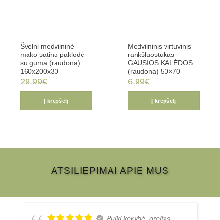
Švelni medvilninė
Medvilninis virtuvinis
mako satino paklodė
rankšluostukas
su guma (raudona)
GAUSIOS KALĖDOS
160x200x30
(raudona) 50×70
29.99
€
6.99
€
Į krepšelį
Į krepšelį
ATSILIEPIMAI APIE MUS
Puiki kokybė, greitas