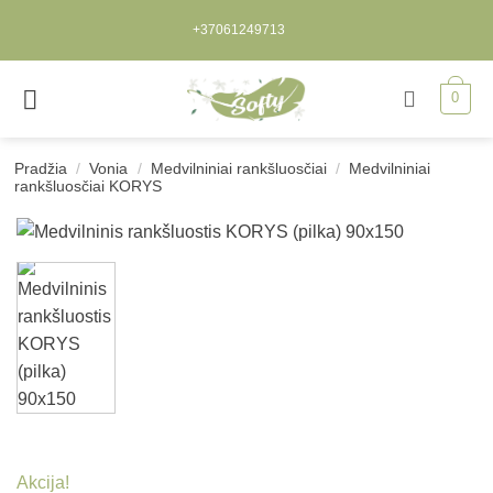
Skip
+37061249713
to
content
0
Pradžia
/
Vonia
/
Medvilniniai rankšluosčiai
/
Medvilniniai
rankšluosčiai KORYS
Akcija!