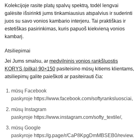
Kolekcijoje rasite platų
spalvų spektrą
, todėl lengvai
galėsite išsirinkti jums tinkamiausius atspalvius ir suderinti
juos su savo vonios kambario interjeru. Tai praktiškas ir
estetiškas pasirinkimas, kuris papuoš kiekvieną vonios
kambarį.
Atsiliepimai
Jei Jums smalsu, ar
medvilninis vonios rankšluostis
KORYS (pilka) 90×150
pasiteisino mūsų kitiems klientams,
atsiliepimų galite paieškoti ar pasiteirauti čia:
mūsų Facebook
paskyroje
https://www.facebook.com/softyranksluosciai
,
mūsų Instagram
paskyroje
https://www.instagram.com/softy_textile/,
mūsų Google
paskyroje
https://g.page/r/CaP8KpgDmMBSEB0/review.