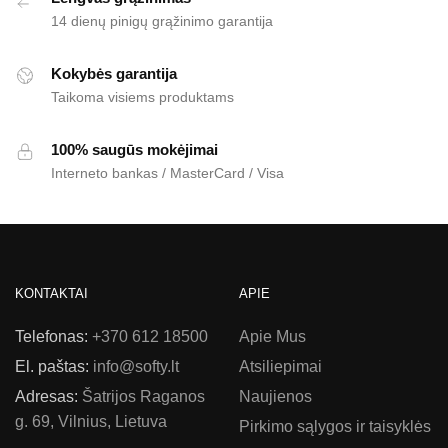
14 dienų pinigų grąžinimo garantija
Kokybės garantija
Taikoma visiems produktams
100% saugūs mokėjimai
Interneto bankas / MasterCard / Visa
KONTAKTAI
APIE
Telefonas:
+370 612 18500
Apie Mus
El. paštas:
info@softy.lt
Atsiliepimai
Adresas:
Šatrijos Raganos
Naujienos
g. 69, Vilnius, Lietuva
Pirkimo sąlygos ir taisyklės