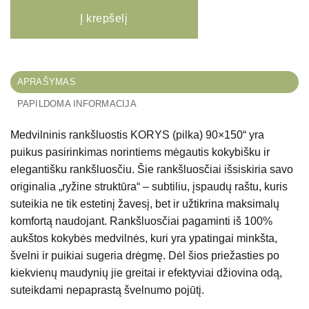
produkto kiekis: Medvilninis rankšluostis KORYS (pilka) 90x150
Į krepšelį
APRAŠYMAS
PAPILDOMA INFORMACIJA
Medvilninis rankšluostis KORYS (pilka) 90×150
“ yra
puikus pasirinkimas norintiems mėgautis kokybišku ir
elegantišku rankšluosčiu. Šie rankšluosčiai išsiskiria savo
originalia
„ryžine struktūra“
– subtiliu, įspaudų raštu, kuris
suteikia ne tik estetinį žavesį, bet ir užtikrina maksimalų
komfortą naudojant. Rankšluosčiai pagaminti iš
100%
aukštos kokybės medvilnės
, kuri yra ypatingai minkšta,
švelni ir puikiai sugeria drėgmę. Dėl šios priežasties po
kiekvienų maudynių jie greitai ir efektyviai džiovina odą,
suteikdami nepaprastą švelnumo pojūtį.