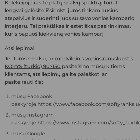
Kolekcijoje rasite platų
spalvų spektrą
, todėl
lengvai galėsite išsirinkti jums tinkamiausius
atspalvius ir suderinti juos su savo vonios kambario
interjeru. Tai praktiškas ir estetiškas pasirinkimas,
kuris papuoš kiekvieną vonios kambarį.
Atsiliepimai
Jei Jums smalsu, ar
medvilninis vonios rankšluostis
KORYS (turkio) 90×150
pasiteisino mūsų kitiems
klientams, atsiliepimų galite paieškoti ar
pasiteirauti čia:
mūsų Facebook
paskyroje
https://www.facebook.com/softyranksluo
mūsų Instagram
paskyroje
https://www.instagram.com/softy_textile
mūsų Google