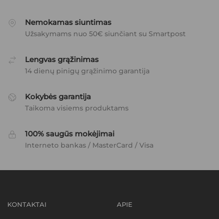
Nemokamas siuntimas
Užsakymams nuo 50€ siunčiant su Smartpost
Lengvas grąžinimas
14 dienų pinigų grąžinimo garantija
Kokybės garantija
Taikoma visiems produktams
100% saugūs mokėjimai
Interneto bankas / MasterCard / Visa
KONTAKTAI
APIE