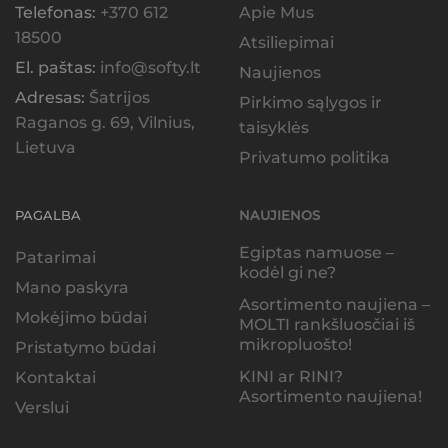
Telefonas:
+370 612
Apie Mus
18500
Atsiliepimai
El. paštas:
info@softy.lt
Naujienos
Adresas:
Šatrijos
Pirkimo sąlygos ir
Raganos g. 69, Vilnius,
taisyklės
Lietuva
Privatumo politika
PAGALBA
NAUJIENOS
Egiptas namuose –
Patarimai
kodėl gi ne?
Mano paskyra
Asortimento naujiena –
Mokėjimo būdai
MOLTI rankšluosčiai iš
mikropluošto!
Pristatymo būdai
KINI ar RINI?
Kontaktai
Asortimento naujiena!
Verslui