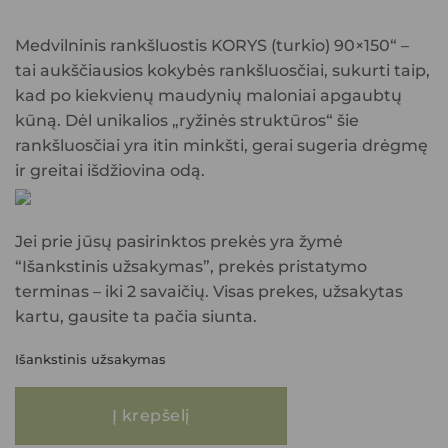
price
price
was:
is:
Medvilninis rankšluostis KORYS (turkio) 90×150
“ –
22.99€.
18.99€.
tai aukščiausios kokybės rankšluosčiai, sukurti taip,
kad po kiekvienų maudynių maloniai apgaubtų
kūną. Dėl unikalios
„ryžinės struktūros“
šie
rankšluosčiai yra itin minkšti, gerai sugeria drėgmę
ir greitai išdžiovina odą.
Jei prie jūsų pasirinktos prekės yra žymė
“Išankstinis užsakymas”, prekės pristatymo
terminas – iki 2 savaičių. Visas prekes, užsakytas
kartu, gausite ta pačia siunta.
Išankstinis užsakymas
produkto kiekis: Medvilninis rankšluostis KORYS (turkio) 90x150
Į krepšelį