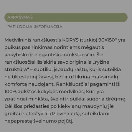
APRAŠYMAS
PAPILDOMA INFORMACIJA
Medvilninis rankšluostis KORYS (turkio) 90×150
“ yra
puikus pasirinkimas norintiems mėgautis
kokybišku ir elegantišku rankšluosčiu. Šie
rankšluosčiai išsiskiria savo originalia
„ryžine
struktūra“
– subtiliu, įspaudų raštu, kuris suteikia
ne tik estetinį žavesį, bet ir užtikrina maksimalų
komfortą naudojant. Rankšluosčiai pagaminti iš
100% aukštos kokybės medvilnės
, kuri yra
ypatingai minkšta, švelni ir puikiai sugeria drėgmę.
Dėl šios priežasties po kiekvienų maudynių jie
greitai ir efektyviai džiovina odą, suteikdami
nepaprastą švelnumo pojūtį.