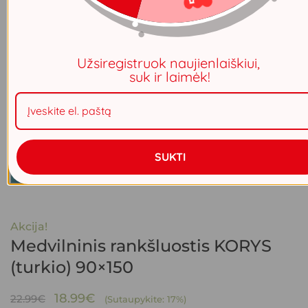
Užsiregistruok naujienlaiškiui,
suk ir laimėk!
SUKTI
Akcija!
Medvilninis rankšluostis KORYS
(turkio) 90×150
Original
Current
18.99
€
22.99
€
(Sutaupykite: 17%)