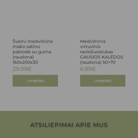
Švelni medvilninė
Medvilninis
mako satino
virtuvinis
paklodė su guma
rankšluostukas
(raudona)
GAUSIOS KALĖDOS
160x200x30
(raudona) 50×70
29.99
€
6.99
€
Į krepšelį
Į krepšelį
ATSILIEPIMAI APIE MUS