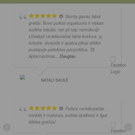
Siuntą gavau labai
greitai. Buvo puikiai supakuota ir viskas
sudėta tobulai, net aš taip nemoku😃
Užsakyti rankšluosčiai labai švelnus, jų
kokybė, išvaizda ir spalva pilnai atitiko
puslapyje pateiktus pavyzdžius. 🥰
Aptarnavimas
... Daugiau
NATALI SAULĖ
Puikūs rankšluosčiai -
minkšti ir malonūs, puikiai skalbiasi ir ilgai
išlieka gražūs!