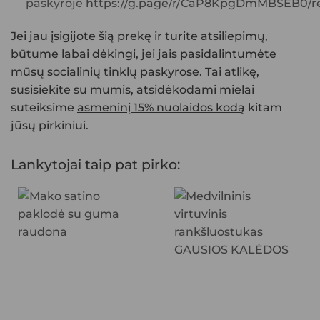
paskyroje
https://g.page/r/CaP8KpgDmMBSEB0/re
Jei jau įsigijote šią prekę ir turite atsiliepimų,
būtume labai dėkingi, jei jais pasidalintumėte
mūsų socialinių tinklų paskyrose. Tai atlikę,
susisiekite su mumis, atsidėkodami mielai
suteiksime
asmeninį 15% nuolaidos kodą
kitam
jūsų pirkiniui.
Lankytojai taip pat pirko: