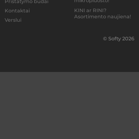
mikropluošto!
Pristatymo būdai
KINI ar RINI?
Kontaktai
Asortimento naujiena!
Verslui
© Softy 2026