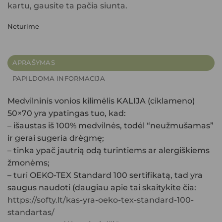
kartu, gausite ta pačia siunta.
Neturime
APRAŠYMAS
PAPILDOMA INFORMACIJA
Medvilninis vonios kilimėlis KALIJA (ciklameno)
50×70 yra ypatingas tuo, kad:
– išaustas iš 100% medvilnės, todėl “neužmušamas”
ir gerai sugeria drėgmę;
– tinka ypač jautrią odą turintiems ar alergiškiems
žmonėms;
– turi OEKO-TEX Standard 100 sertifikatą, tad yra
saugus naudoti (daugiau apie tai skaitykite čia:
https://softy.lt/kas-yra-oeko-tex-standard-100-
standartas/