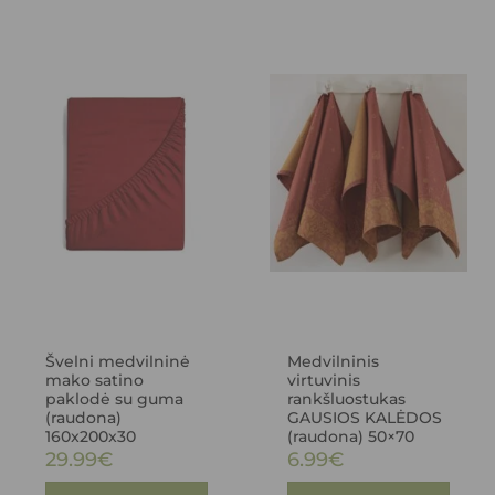
Švelni medvilninė
Medvilninis
mako satino
virtuvinis
paklodė su guma
rankšluostukas
(raudona)
GAUSIOS KALĖDOS
160x200x30
(raudona) 50×70
29.99
€
6.99
€