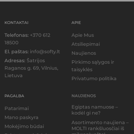
KONTAKTAI
APIE
Telefonas:
+370 612
Apie Mus
18500
Atsiliepimai
El. paštas:
info@softy.lt
Naujienos
Adresas:
Šatrijos
Pirkimo sąlygos ir
Raganos g. 69, Vilnius,
taisyklės
Lietuva
Privatumo politika
PAGALBA
NAUJIENOS
Egiptas namuose –
Patarimai
kodėl gi ne?
Mano paskyra
Asortimento naujiena –
Mokėjimo būdai
MOLTI rankšluosčiai iš