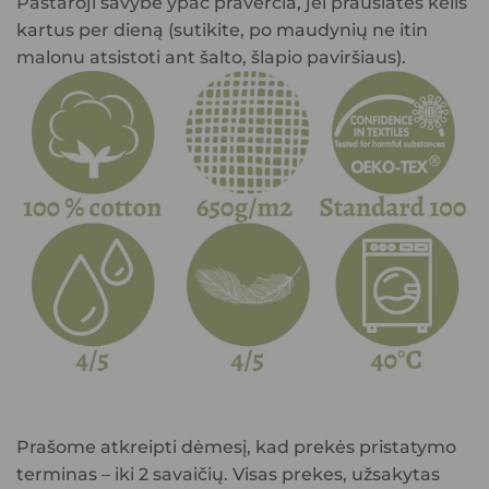
Pastaroji savybė ypač praverčia, jei prausiatės kelis
kartus per dieną (sutikite, po maudynių ne itin
malonu atsistoti ant šalto, šlapio paviršiaus).
Prašome atkreipti dėmesį, kad prekės pristatymo
terminas – iki 2 savaičių. Visas prekes, užsakytas