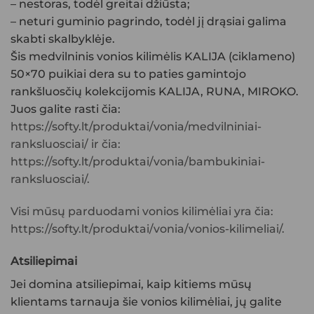
– nestoras, todėl greitai džiūsta;
– neturi guminio pagrindo, todėl jį drąsiai galima
skabti skalbyklėje.
Šis medvilninis vonios kilimėlis KALIJA (ciklameno)
50×70 puikiai dera su to paties gamintojo
rankšluosčių kolekcijomis KALIJA, RUNA, MIROKO.
Juos galite rasti čia:
https://softy.lt/produktai/vonia/medvilniniai-
ranksluosciai/ ir čia:
https://softy.lt/produktai/vonia/bambukiniai-
ranksluosciai/.
Visi mūsų parduodami
vonios kilimėliai
yra čia:
https://softy.lt/produktai/vonia/vonios-kilimeliai/.
Atsiliepimai
Jei domina atsiliepimai, kaip kitiems mūsų
klientams tarnauja šie
vonios kilimėliai
, jų galite