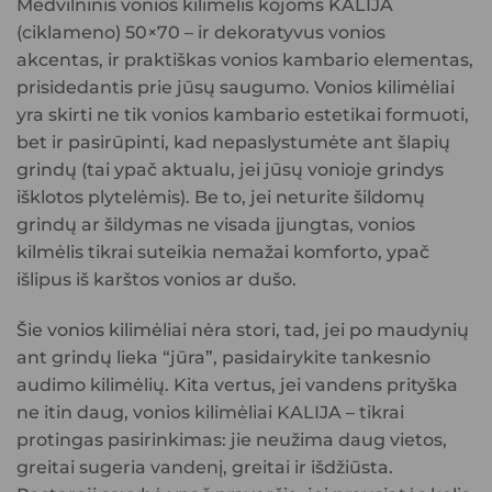
Medvilninis vonios kilimėlis kojoms KALIJA
(ciklameno) 50×70 – ir dekoratyvus vonios
akcentas, ir praktiškas vonios kambario elementas,
prisidedantis prie jūsų saugumo. Vonios kilimėliai
yra skirti ne tik vonios kambario estetikai formuoti,
bet ir pasirūpinti, kad nepaslystumėte ant šlapių
grindų (tai ypač aktualu, jei jūsų vonioje grindys
išklotos plytelėmis). Be to, jei neturite šildomų
grindų ar šildymas ne visada įjungtas, vonios
kilmėlis tikrai suteikia nemažai komforto, ypač
išlipus iš karštos vonios ar dušo.
Šie vonios kilimėliai nėra stori, tad, jei po maudynių
ant grindų lieka “jūra”, pasidairykite tankesnio
audimo kilimėlių. Kita vertus, jei vandens prityška
ne itin daug, vonios kilimėliai KALIJA – tikrai
protingas pasirinkimas: jie neužima daug vietos,
greitai sugeria vandenį, greitai ir išdžiūsta.