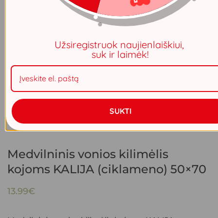
Užsiregistruok naujienlaiškiui,
suk ir laimėk!
SUKTI
Medvilninis vonios kilimėlis
kojoms KALIJA (ciklameno) 50×70
13.99
€