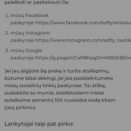
paieškoti ar pasiteirauti čia:
mūsų Facebook
paskyroje
https://www.facebook.com/softyranksluo
mūsų Instagram
paskyroje
https://www.instagram.com/softy_textile
mūsų Google
paskyroje
https://g.page/r/CaP8KpgDmMBSEB0/re
Jei jau įsigijote šią prekę ir turite atsiliepimų,
būtume labai dėkingi, jei jais pasidalintumėte
mūsų socialinių tinklų paskyrose. Tai atlikę,
susisiekite su mumis, atsidėkodami mielai
suteiksime asmeninį 15% nuolaidos kodą kitam
jūsų pirkiniui.
Lankytojai taip pat pirko: