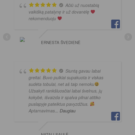
Ačiū už nuostabią
vaikišką patalynę ir už dovanėlę
rekomenduoju
ERNESTA ŠVEDIENĖ
Siuntą gavau labai
greitai. Buvo puikiai supakuota ir viskas
sudėta tobulai, net aš taip nemoku
Užsakyti rankšluosčiai labai švelnus, jų
kokybė, išvaizda ir spalva pilnai atitiko
puslapyje pateiktus pavyzdžius.
Aptarnavimas
... Daugiau
NATALI SAULĖ