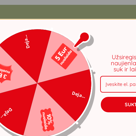
Deja...
Užsiregi
naujienla
suk ir l
Deja...
SUKT
Deja...