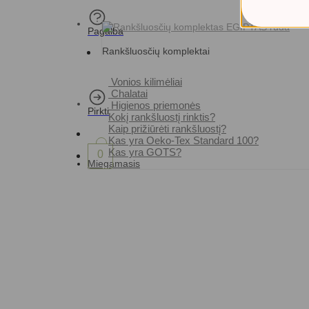
Pagalba
Rankšluosčių komplektai
Vonios kilimėliai
Chalatai
Higienos priemonės
Pirkti
Kokį rankšluostį rinktis?
Kaip prižiūrėti rankšluostį?
Kas yra Oeko-Tex Standard 100?
Kas yra GOTS?
0
Miegamasis