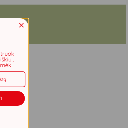
struok
iškiui,
aimėk!
I