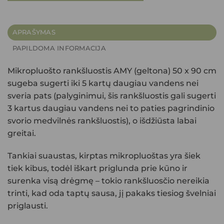
APRAŠYMAS
PAPILDOMA INFORMACIJA
Mikropluošto rankšluostis AMY (geltona) 50 x 90 cm
sugeba sugerti iki 5 kartų daugiau vandens nei
sveria pats (palyginimui, šis rankšluostis gali sugerti
3 kartus daugiau vandens nei to paties pagrindinio
svorio medvilnės rankšluostis), o išdžiūsta labai
greitai.
Tankiai suaustas, kirptas mikropluoštas yra šiek
tiek kibus, todėl iškart priglunda prie kūno ir
surenka visą drėgmę – tokio rankšluosčio nereikia
trinti, kad oda taptų sausa, jį pakaks tiesiog švelniai
priglausti.