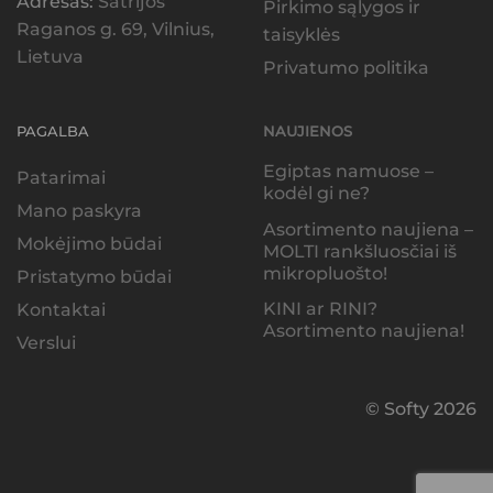
Adresas:
Šatrijos
Pirkimo sąlygos ir
Raganos g. 69, Vilnius,
taisyklės
Lietuva
Privatumo politika
PAGALBA
NAUJIENOS
Egiptas namuose –
Patarimai
kodėl gi ne?
Mano paskyra
Asortimento naujiena –
Mokėjimo būdai
MOLTI rankšluosčiai iš
mikropluošto!
Pristatymo būdai
KINI ar RINI?
Kontaktai
Asortimento naujiena!
Verslui
© Softy 2026