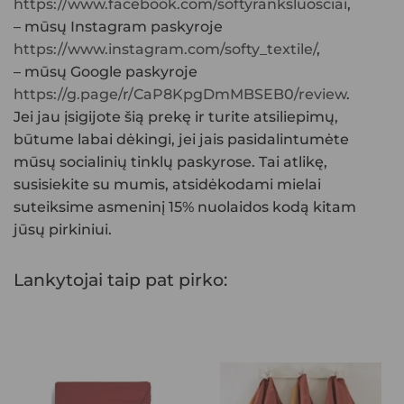
https://www.facebook.com/softyranksluosciai
,
– mūsų Instagram paskyroje
https://www.instagram.com/softy_textile/
,
– mūsų Google paskyroje
https://g.page/r/CaP8KpgDmMBSEB0/review
.
Jei jau įsigijote šią prekę ir turite atsiliepimų,
būtume labai dėkingi, jei jais pasidalintumėte
mūsų socialinių tinklų paskyrose. Tai atlikę,
susisiekite su mumis, atsidėkodami mielai
suteiksime asmeninį 15% nuolaidos kodą kitam
jūsų pirkiniui.
Lankytojai taip pat pirko: