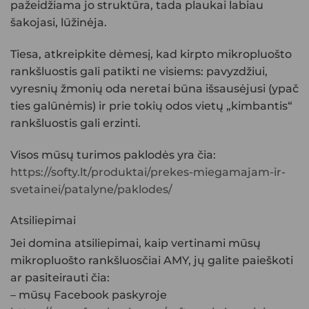
pažeidžiama jo struktūra, tada plaukai labiau
šakojasi, lūžinėja.
Tiesa, atkreipkite dėmesį, kad kirpto mikropluošto
rankšluostis gali patikti ne visiems: pavyzdžiui,
vyresnių žmonių oda neretai būna išsausėjusi (ypač
ties galūnėmis) ir prie tokių odos vietų „kimbantis“
rankšluostis gali erzinti.
Visos mūsų turimos paklodės yra čia:
https://softy.lt/produktai/prekes-miegamajam-ir-
svetainei/patalyne/paklodes/
Atsiliepimai
Jei domina atsiliepimai, kaip vertinami mūsų
mikropluošto rankšluosčiai
AMY, jų galite paieškoti
ar pasiteirauti čia:
– mūsų Facebook paskyroje