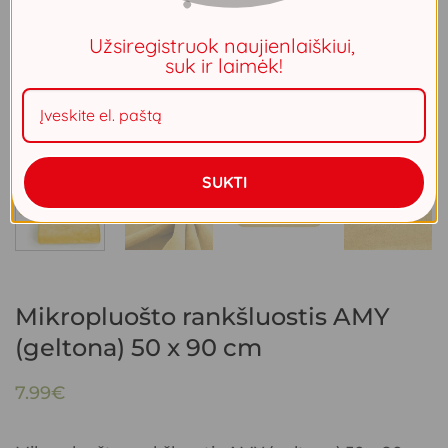
Užsiregistruok naujienlaiškiui,
suk ir laimėk!
SUKTI
Mikropluošto rankšluostis AMY
(geltona) 50 x 90 cm
7.99
€