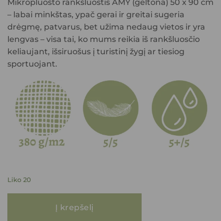
Mikropluošto rankšluostis AMY (geltona) 50 x 90 cm
– labai minkštas, ypač gerai ir greitai sugeria
drėgmę, patvarus, bet užima nedaug vietos ir yra
lengvas – visa tai, ko mums reikia iš rankšluosčio
keliaujant, išsiruošus į turistinį žygį ar tiesiog
sportuojant.
Liko 20
produkto kiekis: Mikropluošto rankšluostis AMY (geltona) 50 x 90 cm
Į krepšelį