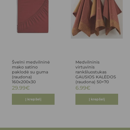
Švelni medvilninė
Medvilninis
mako satino
virtuvinis
paklodė su guma
rankšluostukas
(raudona)
GAUSIOS KALĖDOS
160x200x30
(raudona) 50×70
29.99
€
6.99
€
Į krepšelį
Į krepšelį