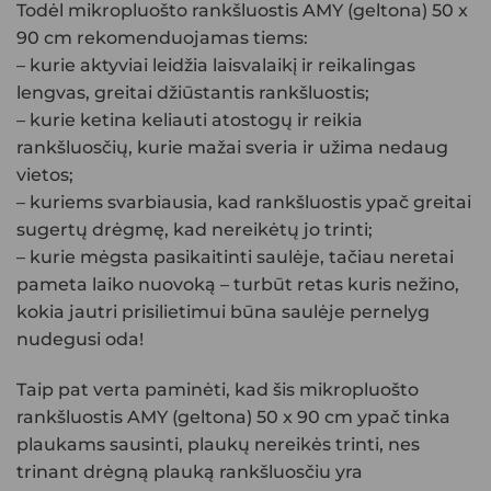
Todėl mikropluošto rankšluostis AMY (geltona) 50 x
90 cm rekomenduojamas tiems:
– kurie aktyviai leidžia laisvalaikį ir reikalingas
lengvas, greitai džiūstantis rankšluostis;
– kurie ketina keliauti atostogų ir reikia
rankšluosčių, kurie mažai sveria ir užima nedaug
vietos;
– kuriems svarbiausia, kad rankšluostis ypač greitai
sugertų drėgmę, kad nereikėtų jo trinti;
– kurie mėgsta pasikaitinti saulėje, tačiau neretai
pameta laiko nuovoką – turbūt retas kuris nežino,
kokia jautri prisilietimui būna saulėje pernelyg
nudegusi oda!
Taip pat verta paminėti, kad šis mikropluošto
rankšluostis AMY (geltona) 50 x 90 cm ypač tinka
plaukams sausinti, plaukų nereikės trinti, nes
trinant drėgną plauką rankšluosčiu yra