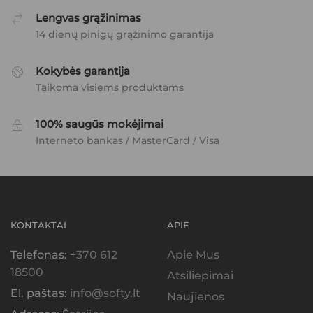
Lengvas grąžinimas
14 dienų pinigų grąžinimo garantija
Kokybės garantija
Taikoma visiems produktams
100% saugūs mokėjimai
Interneto bankas / MasterCard / Visa
KONTAKTAI
APIE
Telefonas:
+370 612
Apie Mus
18500
Atsiliepimai
El. paštas:
info@softy.lt
Naujienos