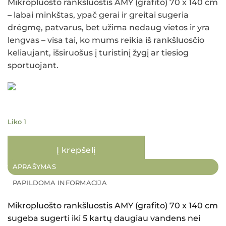
Mikropluošto rankšluostis AMY (grafito) 70 x 140 cm
– labai minkštas, ypač gerai ir greitai sugeria
drėgmę, patvarus, bet užima nedaug vietos ir yra
lengvas – visa tai, ko mums reikia iš rankšluosčio
keliaujant, išsiruošus į turistinį žygį ar tiesiog
sportuojant.
Liko 1
Į krepšelį
APRAŠYMAS
PAPILDOMA INFORMACIJA
Mikropluošto rankšluostis AMY (grafito) 70 x 140 cm
sugeba sugerti iki 5 kartų daugiau vandens nei