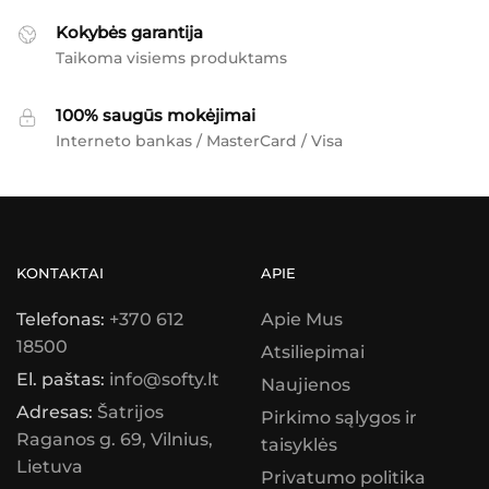
Kokybės garantija
Taikoma visiems produktams
100% saugūs mokėjimai
Interneto bankas / MasterCard / Visa
KONTAKTAI
APIE
Telefonas:
+370 612
Apie Mus
18500
Atsiliepimai
El. paštas:
info@softy.lt
Naujienos
Adresas:
Šatrijos
Pirkimo sąlygos ir
Raganos g. 69, Vilnius,
taisyklės
Lietuva
Privatumo politika