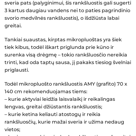
sveria pats (palyginimui, šis rankšluostis gali sugerti
3 kartus daugiau vandens nei to paties pagrindinio
svorio medvilnės rankšluostis), o išdžiūsta labai
greitai.
Tankiai suaustas, kirptas mikropluoštas yra šiek
tiek kibus, todėl iškart priglunda prie kūno ir
surenka visą drėgmę – tokio rankšluosčio nereikia
trinti, kad oda taptų sausa, jį pakaks tiesiog švelniai
priglausti.
Todėl mikropluošto rankšluostis AMY (grafito) 70 x
140 cm rekomenduojamas tiems:
– kurie aktyviai leidžia laisvalaikį ir reikalingas
lengvas, greitai džiūstantis rankšluostis;
– kurie ketina keliauti atostogų ir reikia
rankšluosčių, kurie mažai sveria ir užima nedaug
vietos;