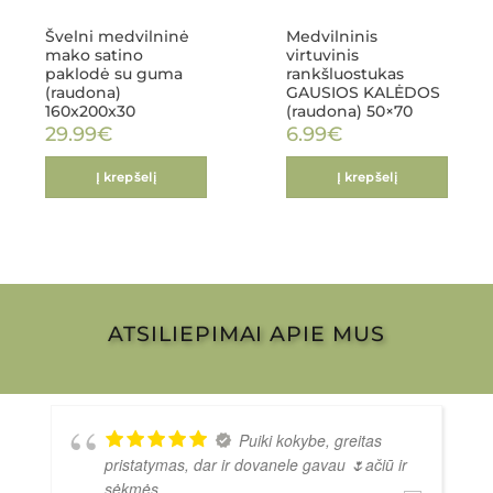
Švelni medvilninė
Medvilninis
mako satino
virtuvinis
paklodė su guma
rankšluostukas
(raudona)
GAUSIOS KALĖDOS
160x200x30
(raudona) 50×70
29.99
€
6.99
€
Į krepšelį
Į krepšelį
ATSILIEPIMAI APIE MUS
Puiki kokybe, greitas
pristatymas, dar ir dovanele gavau 🌷ačiū ir
sėkmės