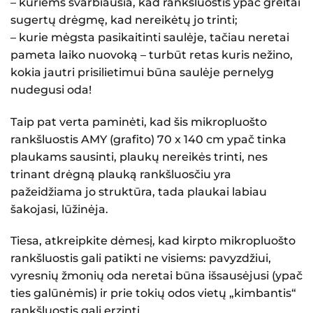
– kuriems svarbiausia, kad rankšluostis ypač greitai
sugertų drėgmę, kad nereikėtų jo trinti;
– kurie mėgsta pasikaitinti saulėje, tačiau neretai
pameta laiko nuovoką – turbūt retas kuris nežino,
kokia jautri prisilietimui būna saulėje pernelyg
nudegusi oda!
Taip pat verta paminėti, kad šis mikropluošto
rankšluostis AMY (grafito) 70 x 140 cm ypač tinka
plaukams sausinti, plaukų nereikės trinti, nes
trinant drėgną plauką rankšluosčiu yra
pažeidžiama jo struktūra, tada plaukai labiau
šakojasi, lūžinėja.
Tiesa, atkreipkite dėmesį, kad kirpto mikropluošto
rankšluostis gali patikti ne visiems: pavyzdžiui,
vyresnių žmonių oda neretai būna išsausėjusi (ypač
ties galūnėmis) ir prie tokių odos vietų „kimbantis“
rankšluostis gali erzinti.