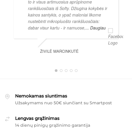
to ir visus artimuosius aprūpinome
rankšluosčiais iš Softy. Džiugina kokybės ir
kainos santykis, o ypač maloniai likome
nustebinti mikropluošto rankšluosčiais:
dabar visur kartu - ir namuose,
... Daugiau
ŽIVILĖ MARCINKUTĖ
Nemokamas siuntimas
Užsakymams nuo 50€ siunčiant su Smartpost
Lengvas grąžinimas
14 dienų pinigų grąžinimo garantija