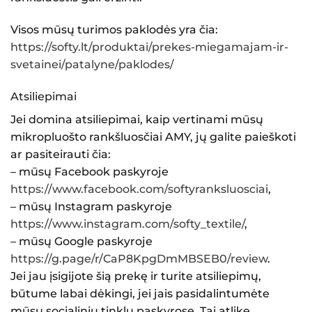
Visos mūsų turimos paklodės yra čia:
https://softy.lt/produktai/prekes-miegamajam-ir-
svetainei/patalyne/paklodes/
Atsiliepimai
Jei domina atsiliepimai, kaip vertinami mūsų
mikropluošto rankšluosčiai
AMY, jų galite paieškoti
ar pasiteirauti čia:
– mūsų Facebook paskyroje
https://www.facebook.com/softyranksluosciai
,
– mūsų Instagram paskyroje
https://www.instagram.com/softy_textile/
,
– mūsų Google paskyroje
https://g.page/r/CaP8KpgDmMBSEB0/review
.
Jei jau įsigijote šią prekę ir turite atsiliepimų,
būtume labai dėkingi, jei jais pasidalintumėte
mūsų socialinių tinklų paskyrose. Tai atlikę,