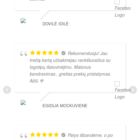
DOVILĖ IDILĖ
Rekomenduoju! Jau
trečią kartą užsakinėjau rankšluosčius su
logotipų išsiuvinėjimu. Malonus
bendravimas , greitas prekių pristatymas.
Ačiū 🌹
EGIDIJA MOCKUVIENE
Patys išbandėme, o po