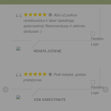
Ačiū už puikius
rankšluosčius ir labai rūpestingą
aptarnavimą! Rekomenduoju ir sėkmės
darbuose :)
RENATA JOČIENĖ
Puiki kokybė, greitas
pristatymas
VIDA SABESTINAITE