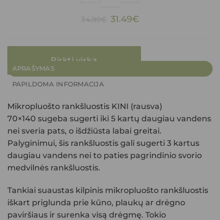
Original
Current
31.49
€
34.99
€
price
price
was:
is:
34.99€.
31.49€.
Pirkti viską
APRAŠYMAS
PAPILDOMA INFORMACIJA
Mikropluošto rankšluostis KINI (rausva)
70×140
sugeba sugerti iki 5 kartų daugiau vandens
nei sveria pats, o išdžiūsta labai greitai.
Palyginimui, šis rankšluostis gali sugerti 3 kartus
daugiau vandens nei to paties pagrindinio svorio
medvilnės rankšluostis.
Tankiai suaustas kilpinis mikropluošto rankšluostis
iškart priglunda prie kūno, plaukų ar drėgno
paviršiaus ir surenka visą drėgmę. Tokio