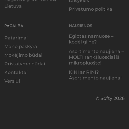
taisyklės
Lietuva
Privatumo politika
PAGALBA
NAUJIENOS
Egiptas namuose –
Patarimai
kodėl gi ne?
Mano paskyra
Asortimento naujiena –
Mokėjimo būdai
MOLTI rankšluosčiai iš
mikropluošto!
Pristatymo būdai
KINI ar RINI?
Kontaktai
Asortimento naujiena!
Verslui
© Softy 2026