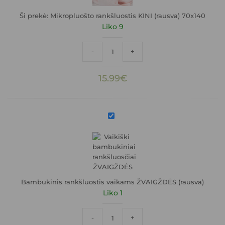
Ši prekė:
Mikropluošto rankšluostis KINI (rausva) 70x140
Liko 9
produkto kiekis: Mikropluošto rankšluost
-
+
15.99
€
Bambukinis
rankšluostis
vaikams
ŽVAIGŽDĖS
(rausva)
Bambukinis rankšluostis vaikams ŽVAIGŽDĖS (rausva)
Liko 1
produkto kiekis: Bambukinis rankšluost
-
+