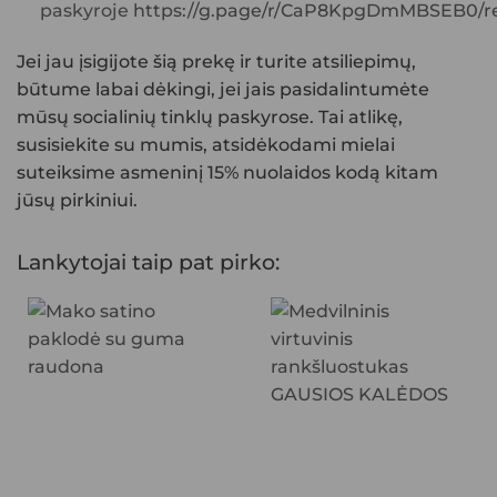
paskyroje
https://g.page/r/CaP8KpgDmMBSEB0/r
Jei jau įsigijote šią prekę ir turite atsiliepimų,
būtume labai dėkingi, jei jais pasidalintumėte
mūsų socialinių tinklų paskyrose. Tai atlikę,
susisiekite su mumis, atsidėkodami mielai
suteiksime asmeninį 15% nuolaidos kodą kitam
jūsų pirkiniui.
Lankytojai taip pat pirko: