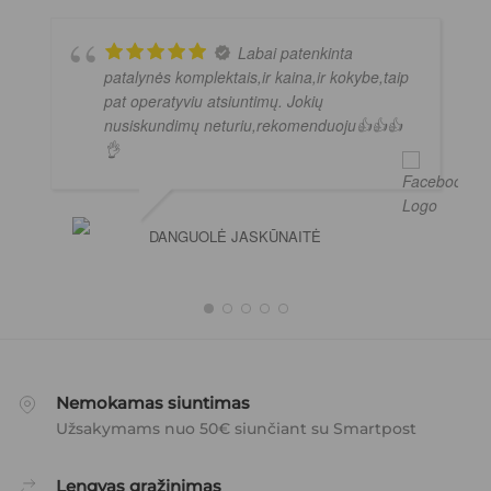
Labai patenkinta
patalynės komplektais,ir kaina,ir kokybe,taip
pat operatyviu atsiuntimų. Jokių
nusiskundimų neturiu,rekomenduoju👍👍👍
👌
DANGUOLĖ JASKŪNAITĖ
Nemokamas siuntimas
Užsakymams nuo 50€ siunčiant su Smartpost
Lengvas grąžinimas