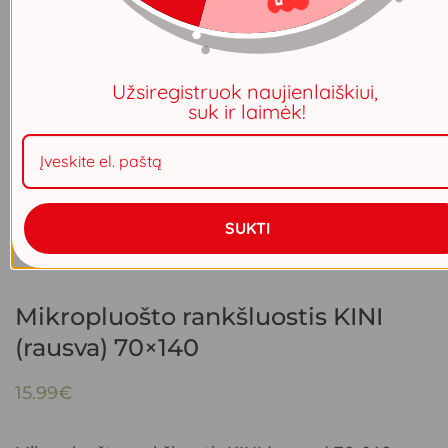
Užsiregistruok naujienlaiškiui,
suk ir laimėk!
SUKTI
Mikropluošto rankšluostis KINI
(rausva) 70×140
15.99
€