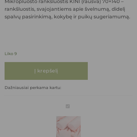
Mikropluošto rankšluostis KINI (rausva) 70×140
–
rankšluostis, svajojantiems apie švelnumą, didelį
spalvų pasirinkimą, kokybę ir puikų sugeriamumą.
Liko 9
produkto kiekis: Mikropluošto rankšluostis KINI (rausva) 70x140
Į krepšelį
Dažniausiai perkama kartu:
Mikropluošto
rankšluostis
KINI
(rausva)
70x140