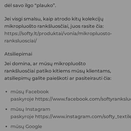
dėl savo ilgo “plauko”.
Jei visgi smalsu, kaip atrodo kitų kolekcijų
mikropluošto rankšluosčiai, juos rasite čia:
https://softy.lt/produktai/vonia/mikropluosto-
ranksluosciai/
Atsiliepimai
Jei domina, ar mūsų
mikropluošto
rankšluosčiai
patiko kitiems mūsų klientams,
atsiliepimų galite paieškoti ar pasiteirauti čia:
mūsų Facebook
paskyroje
https://www.facebook.com/softyranksluo
mūsų Instagram
paskyroje
https://www.instagram.com/softy_textile
mūsų Google