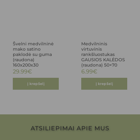
Švelni medvilninė
Medvilninis
mako satino
virtuvinis
paklodė su guma
rankšluostukas
(raudona)
GAUSIOS KALĖDOS
160x200x30
(raudona) 50×70
29.99
€
6.99
€
Į krepšelį
Į krepšelį
ATSILIEPIMAI APIE MUS