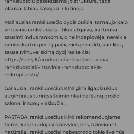
rankšluosčiu pažeidžiama jo struktūra, tada
plaukai labiau šakojasi ir lūžinėja.
Mažiausias rankšluosčio dydis puikiai tarnauja kaip
virtuvinis rankšluostis
– tikra atgaiva, kai tenka
sausinti indus rankomis, o ne indaplovėje, nereikia
penkis kartus per tą pačią vietą braukti, kad liktų
sausa (virtuvei skirtą dydį rasite čia:
https://softy.lt/produktai/virtuve/virtuviniai-
ranksluosciai/virtuviniai-ranksluosciai-is-
mikropluosto/
.
Galiausiai,
rankšluosčius KINI
giria ilgaplaukius
augintinius turintys šeimininkai bei šunų grožio
salonai ir šunų viešbučiai.
PASTABA
: rankšluosčius KINI rekomenduojame
tiems, kas naudojasi džiovykle, nes, džiovinant
natūraliai, rankšluosčiai nebeatrodo tokie švelnūs