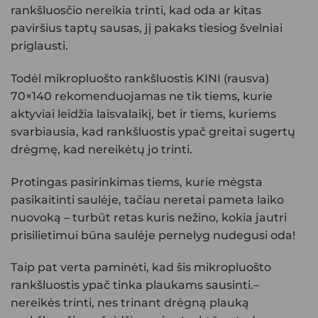
rankšluosčio nereikia trinti, kad oda ar kitas
paviršius taptų sausas, jį pakaks tiesiog švelniai
priglausti.
Todėl
mikropluošto rankšluostis KINI (rausva)
70×140
rekomenduojamas ne tik tiems, kurie
aktyviai leidžia laisvalaikį, bet ir tiems, kuriems
svarbiausia, kad rankšluostis ypač greitai sugertų
drėgmę, kad nereikėtų jo trinti.
Protingas pasirinkimas tiems, kurie mėgsta
pasikaitinti saulėje, tačiau neretai pameta laiko
nuovoką – turbūt retas kuris nežino, kokia jautri
prisilietimui būna saulėje pernelyg nudegusi oda!
Taip pat verta paminėti, kad šis
mikropluošto
rankšluostis
ypač tinka plaukams sausinti.–
nereikės trinti, nes trinant drėgną plauką