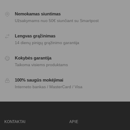
Nemokamas siuntimas
Užsakymams nuo 50€ siunčiant su Smartpost
Lengvas grąžinimas
14 dienų pinigų grąžinimo garantija
Kokybės garantija
Taikoma visiems produktams
100% saugūs mokėjimai
Interneto bankas / MasterCard / Visa
KONTAKTAI
APIE