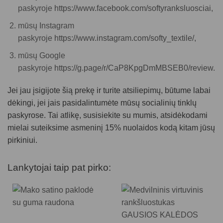
paskyroje
https://www.facebook.com/softyranksluosciai
,
mūsų Instagram
paskyroje
https://www.instagram.com/softy_textile/,
mūsų Google
paskyroje
https://g.page/r/CaP8KpgDmMBSEB0/review.
Jei jau įsigijote šią prekę ir turite atsiliepimų, būtume labai
dėkingi, jei jais pasidalintumėte mūsų socialinių tinklų
paskyrose. Tai atlikę, susisiekite su mumis, atsidėkodami
mielai suteiksime asmeninį 15% nuolaidos kodą kitam jūsų
pirkiniui.
Lankytojai taip pat pirko: