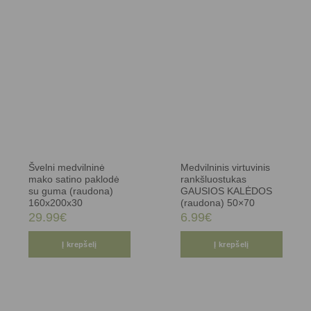
Švelni medvilninė
Medvilninis virtuvinis
mako satino paklodė
rankšluostukas
su guma (raudona)
GAUSIOS KALĖDOS
160x200x30
(raudona) 50×70
29.99
€
6.99
€
Į krepšelį
Į krepšelį