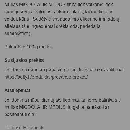
Muilas MIGDOLAI IR MEDUS tinka tiek vaikams, tiek
suaugusiems. Patogus rankoms plauti, tačiau tinka ir
veidui, kūnui. Sudėtyje yra augalinio glicerino ir migdolų
aliejaus (šie ingredientai drėkia odą, padeda ją
suminkštinti).
Pakuotėje 100 g muilo.
Susijusios prekės
Jei domina daugiau panašių prekių, kviečiame užsukti čia:
https://softy.lt/produktai/provanso-prekes/
Atsiliepimai
Jei domina mūsų klientų atsiliepimai, ar jiems patinka šis
muilas MIGDOLAI IR MEDUS
, jų galite paieškoti ar
pasiteirauti čia:
mūsų Facebook