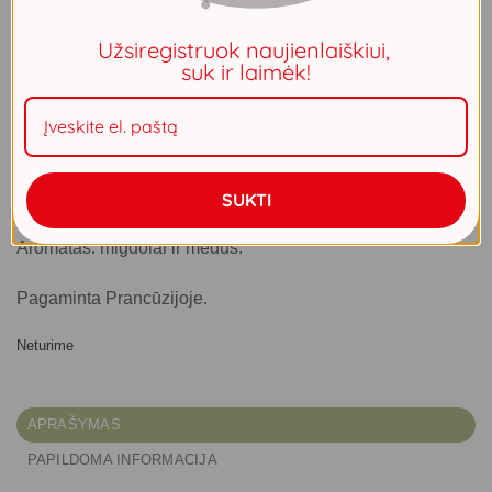
yra pagamintas laikantis tradicinės “Savon de Marseille”
gamybos metodo.
Užsiregistruok naujienlaiškiui,
suk ir laimėk!
Naudojami tik augaliniai, natūralios kilmės aliejai.
Be jokių dažiklių ar kitų dirbtinių priedų, be parabenų.
Be gyvulinės kilmės riebalų.
Nebandytas su gyvūnais.
SUKTI
Aromatas: migdolai ir medus.
Pagaminta Prancūzijoje.
Neturime
APRAŠYMAS
PAPILDOMA INFORMACIJA