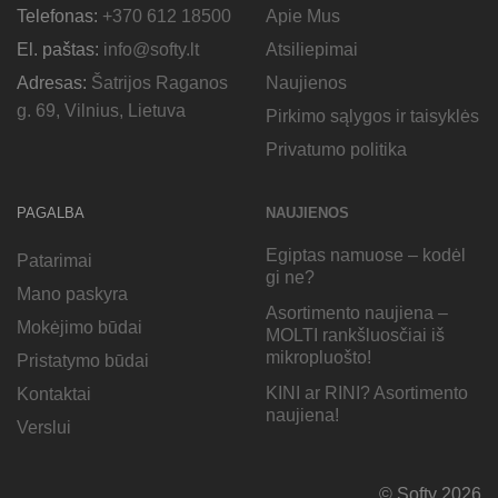
Telefonas:
+370 612 18500
Apie Mus
El. paštas:
info@softy.lt
Atsiliepimai
Adresas:
Šatrijos Raganos
Naujienos
g. 69, Vilnius, Lietuva
Pirkimo sąlygos ir taisyklės
Privatumo politika
PAGALBA
NAUJIENOS
Egiptas namuose – kodėl
Patarimai
gi ne?
Mano paskyra
Asortimento naujiena –
Mokėjimo būdai
MOLTI rankšluosčiai iš
mikropluošto!
Pristatymo būdai
KINI ar RINI? Asortimento
Kontaktai
naujiena!
Verslui
© Softy 2026