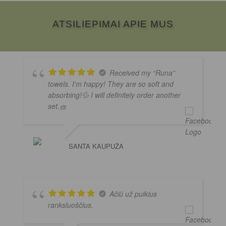
ATSILIEPIMAI APIE MUS
Received my “Runa”
towels. I’m happy! They are so soft and
absorbing!💦 I will definitely order another
set.🧺
SANTA KAUPUŽA
Ačiū už puikius
ranksluoščius.