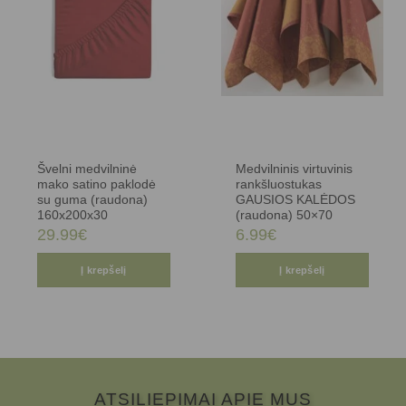
Švelni medvilninė
Medvilninis virtuvinis
mako satino paklodė
rankšluostukas
su guma (raudona)
GAUSIOS KALĖDOS
160x200x30
(raudona) 50×70
29.99
€
6.99
€
Į krepšelį
Į krepšelį
ATSILIEPIMAI APIE MUS