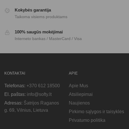
Kokybės garantija
Taikoma visiems produktams
100% saugūs mokėjimai
Interneto bankas / MasterCard / Visa
KONTAKTAI
APIE
Telefonas:
+370 612 18500
Apie Mus
El. paštas:
info@softy.lt
Atsiliepimai
Adresas:
Šatrijos Raganos
Naujienos
g. 69, Vilnius, Lietuva
Pirkimo sąlygos ir taisyklės
Privatumo politika