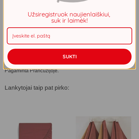
Stačiakampiai muilai po 100 g.
Kvapas: Argano aliejus ir Avižų pienas
Užsiregistruok naujienlaiškiui,
suk ir laimėk!
Neturime
APRAŠYMAS
SUKTI
PAPILDOMA INFORMACIJA
Pagaminta Prancūzijoje.
Lankytojai taip pat pirko: