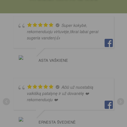
Super kokybė,
rekomenduoju virtuvėje,tikrai labai gerai
sugeria vandenį👍
ASTA VAŠKIENE
Ačiū už nuostabią
vaikišką patalynę ir už dovanėlę ❤️
rekomenduoju ❤️
ERNESTA ŠVEDIENĖ