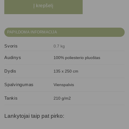
Į krepšelį
PAPILDOMA INFORMACIJA
Svoris
0.7 kg
Audinys
100% poliesterio pluoštas
Dydis
135 x 250 cm
Spalvingumas
Vienspalvis
Tankis
210 g/m2
Lankytojai taip pat pirko: