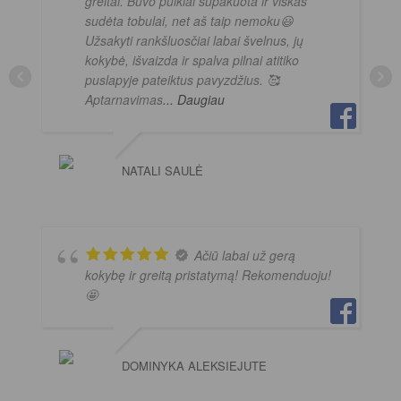
greitai. Buvo puikiai supakuota ir viskas
sudėta tobulai, net aš taip nemoku😃
Užsakyti rankšluosčiai labai švelnus, jų
kokybė, išvaizda ir spalva pilnai atitiko
puslapyje pateiktus pavyzdžius. 🥰
Aptarnavimas
... Daugiau
NATALI SAULĖ
Ačiū labai už gerą
kokybę ir greitą pristatymą! Rekomenduoju!
🤩
DOMINYKA ALEKSIEJUTE