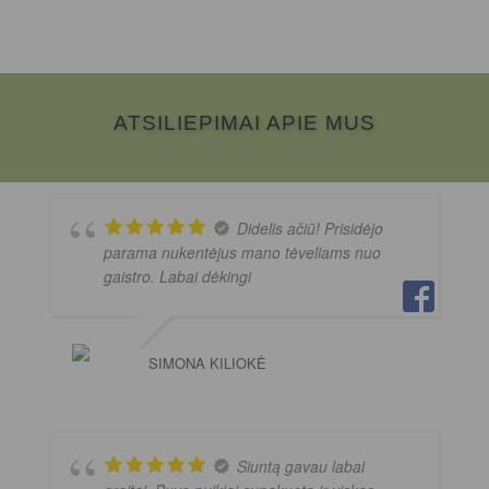
ATSILIEPIMAI APIE MUS
Didelis ačiū! Prisidėjo
parama nukentėjus mano tėveliams nuo
gaistro. Labai dėkingi
SIMONA KILIOKĖ
Siuntą gavau labai