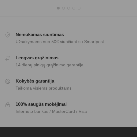
Nemokamas siuntimas
Užsakymams nuo 50€ siunčiant su Smartpost
Lengvas grąžinimas
14 dienų pinigų grąžinimo garantija
Kokybės garantija
Taikoma visiems produktams
100% saugūs mokėjimai
Interneto bankas / MasterCard / Visa