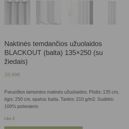
Naktinės temdančios užuolaidos
BLACKOUT (balta) 135×250 (su
žiedais)
28.99
€
Paruoštos tamsintos matinės užuolaidos. Plotis: 135 cm,
ilgis: 250 cm, spalva: balta. Tankis: 210 g/m2. Sudėtis:
100% poliesteris
Liko 3
produkto kiekis: Naktinės temdančios užuolaidos BLACKOUT (balta) 135x250