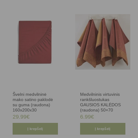
Švelni medvilninė
Medvilninis virtuvinis
mako satino paklodė
rankšluostukas
su guma (raudona)
GAUSIOS KALĖDOS
160x200x30
(raudona) 50×70
29.99
€
6.99
€
Į krepšelį
Į krepšelį