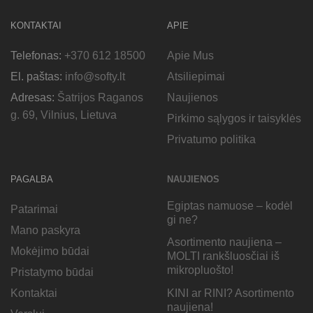
KONTAKTAI
APIE
Telefonas:
+370 612 18500
Apie Mus
El. paštas:
info@softy.lt
Atsiliepimai
Adresas:
Šatrijos Raganos
Naujienos
g. 69, Vilnius, Lietuva
Pirkimo sąlygos ir taisyklės
Privatumo politika
PAGALBA
NAUJIENOS
Egiptas namuose – kodėl
Patarimai
gi ne?
Mano paskyra
Asortimento naujiena –
Mokėjimo būdai
MOLTI rankšluosčiai iš
mikropluošto!
Pristatymo būdai
KINI ar RINI? Asortimento
Kontaktai
naujiena!