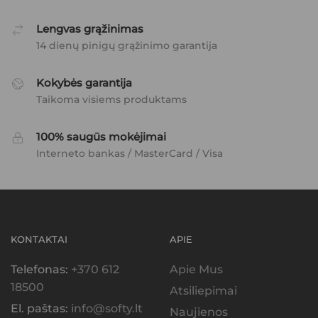
Lengvas grąžinimas
14 dienų pinigų grąžinimo garantija
Kokybės garantija
Taikoma visiems produktams
100% saugūs mokėjimai
Interneto bankas / MasterCard / Visa
KONTAKTAI
APIE
Telefonas:
+370 612
Apie Mus
18500
Atsiliepimai
El. paštas:
info@softy.lt
Naujienos