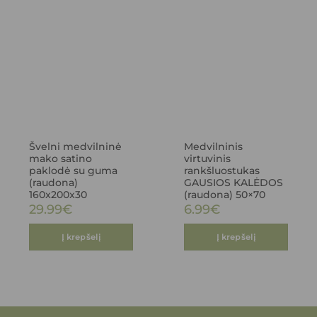
Švelni medvilninė
Medvilninis
mako satino
virtuvinis
paklodė su guma
rankšluostukas
(raudona)
GAUSIOS KALĖDOS
160x200x30
(raudona) 50×70
29.99
€
6.99
€
Į krepšelį
Į krepšelį