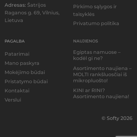
Adresas:
Šatrijos
Pirkimo sąlygos ir
Raganos g. 69, Vilnius,
taisyklės
Lietuva
Privatumo politika
PAGALBA
NAUJIENOS
Egiptas namuose –
Patarimai
kodėl gi ne?
Mano paskyra
Asortimento naujiena –
Mokėjimo būdai
MOLTI rankšluosčiai iš
mikropluošto!
Pristatymo būdai
KINI ar RINI?
Kontaktai
Asortimento naujiena!
Verslui
© Softy 2026