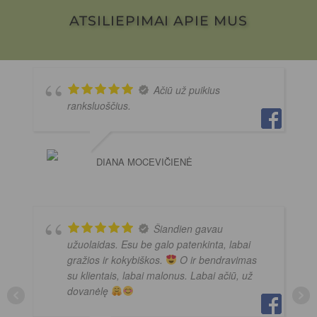
ATSILIEPIMAI APIE MUS
Ačiū už puikius
ranksluoščius.
DIANA MOCEVIČIENĖ
Šiandien gavau
užuolaidas. Esu be galo patenkinta, labai
gražios ir kokybiškos.
O ir bendravimas
su klientais, labai malonus. Labai ačiū, už
dovanėlę