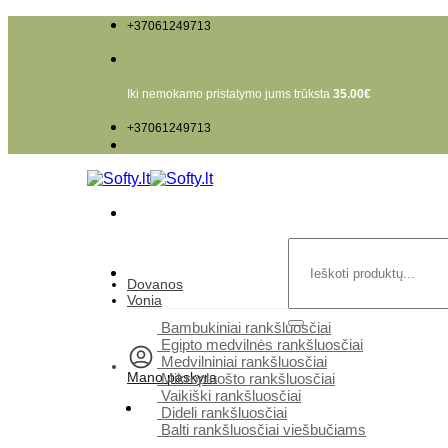
Skip
+37061249713
to
content
Iki nemokamo pristatymo jums trūksta
35.00
€
+37061249713
Ieškoti:
Dovanos
Vonia
Bambukiniai rankšluosčiai
Egipto medvilnės rankšluosčiai
Medvilniniai rankšluosčiai
Mano paskyra
Mikropluošto rankšluosčiai
Vaikiški rankšluosčiai
Dideli rankšluosčiai
Balti rankšluosčiai viešbučiams