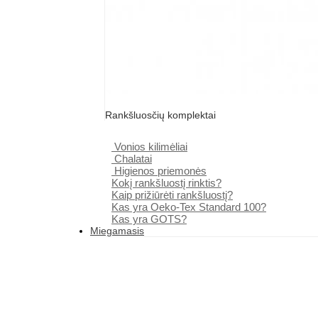
Rankšluosčių komplektai
Vonios kilimėliai
Chalatai
Higienos priemonės
Kokį rankšluostį rinktis?
Kaip prižiūrėti rankšluostį?
Kas yra Oeko-Tex Standard 100?
Kas yra GOTS?
Miegamasis