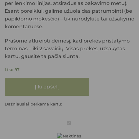
per lenkimo linijas, atsiradusias pakavimo metu).
Esant poreikiui,
galime užuolaidas patrumpinti
(
be
papildomo mokesčio
) – tik nurodykite tai užsakymo
komentaruose.
Prašome atkreipti dėmesį, kad prekės pristatymo
terminas – iki 2 savaičių. Visas prekes, užsakytas
kartu, gausite ta pačia siunta.
Liko 97
produkto kiekis: Naktinės užuolaidos AIR (juoda) 140x250 (su žiedais)
Į krepšelį
Dažniausiai perkama kartu:
Naktinės
užuolaidos
AIR