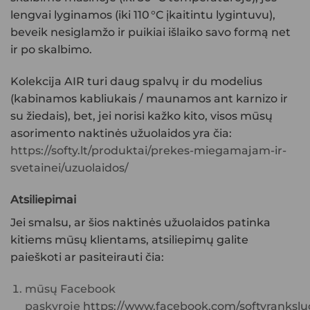
lengvai lyginamos (iki 110 °C įkaitintu lygintuvu),
beveik nesiglamžo ir puikiai išlaiko savo formą net
ir po skalbimo.
Kolekcija AIR turi daug spalvų ir du modelius
(kabinamos kabliukais / maunamos ant karnizo ir
su žiedais), bet, jei norisi kažko kito, visos mūsų
asorimento
naktinės užuolaidos
yra čia:
https://softy.lt/produktai/prekes-miegamajam-ir-
svetainei/uzuolaidos/
Atsiliepimai
Jei smalsu, ar šios
naktinės užuolaidos
patinka
kitiems mūsų klientams, atsiliepimų galite
paieškoti ar pasiteirauti čia:
mūsų Facebook
paskyroje
https://www.facebook.com/softyranksluo