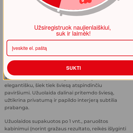
Naktinės užuolaidos AIR (juoda)
140×250 (su žiedais)
Užsiregistruok naujienlaiškiui,
suk ir laimėk!
44.99
€
Prabanga spindinčios
naktinės užuolaidos AIR
(juoda) 140×250 (su žiedais) (140 × 250 cm)
jūsų
SUKTI
namams. Pasiūtos iš aukštos kokybės matinio
aksomo (tankis apie 290 g/m²), pasižyminčio
elegantišku, šiek tiek šviesą atspindinčiu
paviršiumi. Užuolaida dalinai pritemdo šviesą,
užtikrina privatumą ir papildo interjerą subtilia
prabanga.
Užuolaidos supakuotos po 1 vnt., paruoštos
kabinimui (norint gražaus rezultato, reikės išlyginti