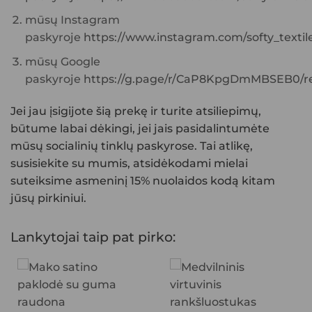
mūsų Instagram
paskyroje
https://www.instagram.com/softy_textile
mūsų Google
paskyroje
https://g.page/r/CaP8KpgDmMBSEB0/re
Jei jau įsigijote šią prekę ir turite atsiliepimų,
būtume labai dėkingi, jei jais pasidalintumėte
mūsų socialinių tinklų paskyrose. Tai atlikę,
susisiekite su mumis, atsidėkodami mielai
suteiksime asmeninį 15% nuolaidos kodą kitam
jūsų pirkiniui.
Lankytojai taip pat pirko: