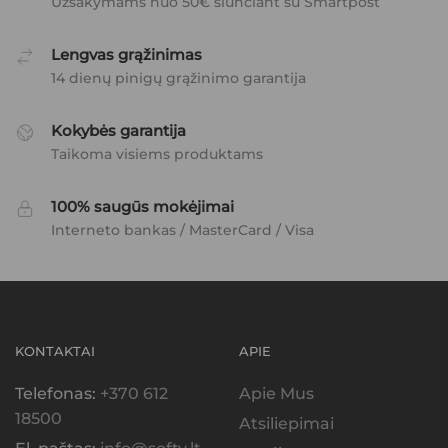
Užsakymams nuo 50€ siunčiant su Smartpost
Lengvas grąžinimas
14 dienų pinigų grąžinimo garantija
Kokybės garantija
Taikoma visiems produktams
100% saugūs mokėjimai
Interneto bankas / MasterCard / Visa
KONTAKTAI
APIE
Telefonas:
+370 612
Apie Mus
18500
Atsiliepimai