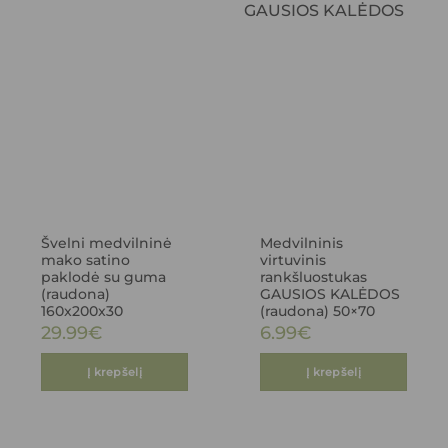
Švelni medvilninė
Medvilninis
mako satino
virtuvinis
paklodė su guma
rankšluostukas
(raudona)
GAUSIOS KALĖDOS
160x200x30
(raudona) 50×70
29.99
€
6.99
€
Į krepšelį
Į krepšelį