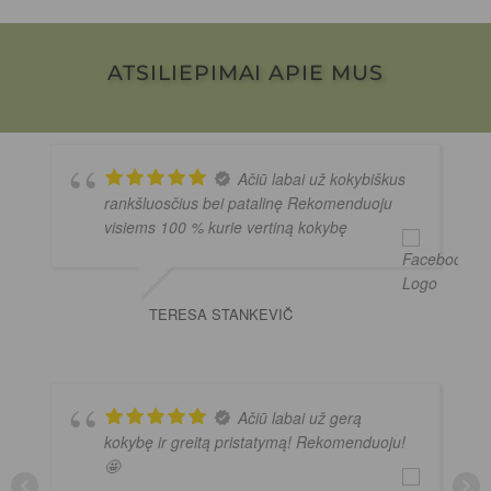
ATSILIEPIMAI APIE MUS
Ačiū labai už kokybiškus
rankšluosčius bei patalinę Rekomenduoju
visiems 100 % kurie vertiną kokybę
TERESA STANKEVIČ
Ačiū labai už gerą
kokybę ir greitą pristatymą! Rekomenduoju!
🤩