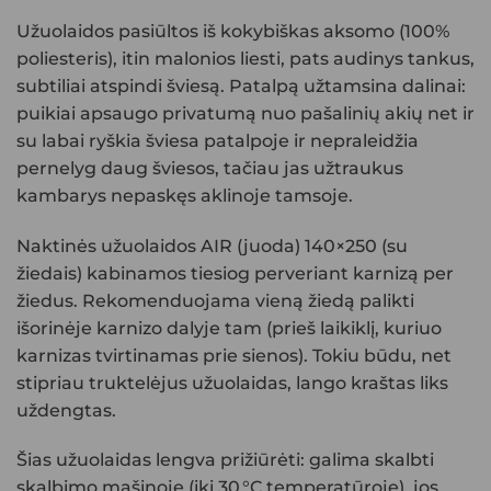
Užuolaidos pasiūltos iš kokybiškas aksomo (100%
poliesteris), itin malonios liesti, pats audinys tankus,
subtiliai atspindi šviesą. Patalpą užtamsina dalinai:
puikiai apsaugo privatumą nuo pašalinių akių net ir
su labai ryškia šviesa patalpoje ir nepraleidžia
pernelyg daug šviesos, tačiau jas užtraukus
kambarys nepaskęs aklinoje tamsoje.
Naktinės užuolaidos AIR (juoda) 140×250 (su
žiedais)
kabinamos tiesiog perveriant karnizą per
žiedus. Rekomenduojama vieną žiedą palikti
išorinėje karnizo dalyje tam (prieš laikiklį, kuriuo
karnizas tvirtinamas prie sienos). Tokiu būdu, net
stipriau truktelėjus užuolaidas, lango kraštas liks
uždengtas.
Šias užuolaidas lengva prižiūrėti: galima skalbti
skalbimo mašinoje (iki 30 °C temperatūroje), jos