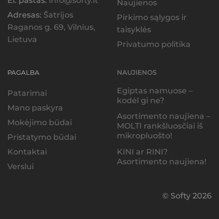
El. paštas:
info@softy.lt
Naujienos
Adresas:
Šatrijos
Pirkimo sąlygos ir
Raganos g. 69, Vilnius,
taisyklės
Lietuva
Privatumo politika
PAGALBA
NAUJIENOS
Egiptas namuose –
Patarimai
kodėl gi ne?
Mano paskyra
Asortimento naujiena –
Mokėjimo būdai
MOLTI rankšluosčiai iš
mikropluošto!
Pristatymo būdai
KINI ar RINI?
Kontaktai
Asortimento naujiena!
Verslui
© Softy 2026