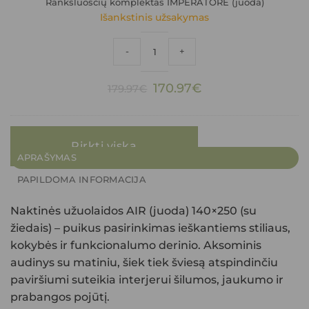
Rankšluosčių komplektas IMPERATORĖ (juoda)
Išankstinis užsakymas
produkto kiekis: Rankšluosčių komplek
-
+
Original
Current
170.97
€
179.97
€
price
price
was:
is:
179.97€.
170.97€.
Pirkti viską
APRAŠYMAS
PAPILDOMA INFORMACIJA
Naktinės užuolaidos AIR (juoda) 140×250 (su
žiedais)
– puikus pasirinkimas ieškantiems stiliaus,
kokybės ir funkcionalumo derinio. Aksominis
audinys su matiniu, šiek tiek šviesą atspindinčiu
paviršiumi suteikia interjerui šilumos, jaukumo ir
prabangos pojūtį.