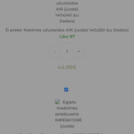
(juoda)
140x250
(su
žiedais)
Ši prekė:
Naktinės užuolaidos AIR (juoda) 140x250 (su žiedais)
Liko 97
produkto kiekis: Naktinės užuolaidos AIR 
-
+
44.99
€
Rankšluosčių
komplektas
IMPERATORĖ
(juoda)