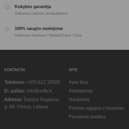
Kokybės garantija
Taikoma visiems produktams
100% saugūs mokėjimai
Interneto bankas / MasterCard / Visa
KONTAKTAI
APIE
Telefonas:
+370 612 18500
Apie Mus
El. paštas:
info@softy.lt
Atsiliepimai
Adresas:
Šatrijos Raganos
Naujienos
g. 69, Vilnius, Lietuva
Pirkimo sąlygos ir taisyklės
Privatumo politika