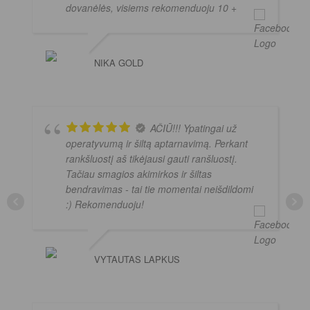
dovanėlės, visiems rekomenduoju 10 +
NIKA GOLD
AČIŪ!!! Ypatingai už
operatyvumą ir šiltą aptarnavimą. Perkant
rankšluostį aš tikėjausi gauti ranšluostį.
Tačiau smagios akimirkos ir šiltas
bendravimas - tai tie momentai neišdildomi
:) Rekomenduoju!
VYTAUTAS LAPKUS