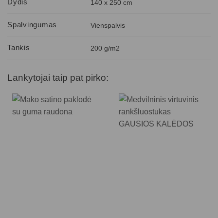
Dydis
140 x 250 cm
Spalvingumas
Vienspalvis
Tankis
200 g/m2
Lankytojai taip pat pirko: