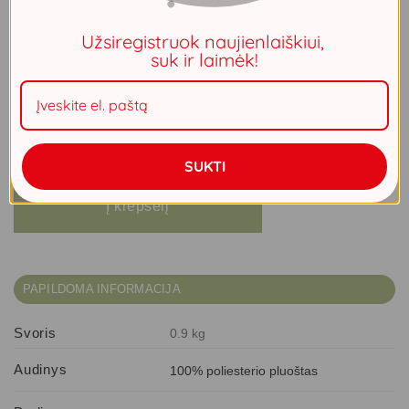
Minkštos aksominės užuolaidos su matiniu paviršiumi.
Užsiregistruok naujienlaiškiui,
Geras audinys, užuolaidos užtemdo kambarį vidutiniškai,
suk ir laimėk!
suteikia interjerui elegancijos. Plotis: 140 cm, ilgis: 250 cm,
spalva: šalavijo. Tankis: 200 g/m2. Sudėtis: 100%
poliesteris
Liko 4
SUKTI
produkto kiekis: Naktinės užuolaidos MILANA (jūros) 140x250 (su žiedais)
Į krepšelį
PAPILDOMA INFORMACIJA
Svoris
0.9 kg
Audinys
100% poliesterio pluoštas