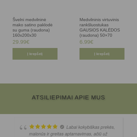
Švelni medvilninė
Medvilninis virtuvinis
mako satino paklodė
rankšluostukas
su guma (raudona)
GAUSIOS KALĖDOS
160x200x30
(raudona) 50×70
29.99
€
6.99
€
Į krepšelį
Į krepšelį
ATSILIEPIMAI APIE MUS
Labai kokybiškas prekės,
malonūs ir greitas aptarnavimas, ačiū už