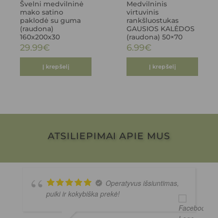
Švelni medvilninė
Medvilninis
mako satino
virtuvinis
paklodė su guma
rankšluostukas
(raudona)
GAUSIOS KALĖDOS
160x200x30
(raudona) 50×70
29.99
€
6.99
€
Į krepšelį
Į krepšelį
ATSILIEPIMAI APIE MUS
Operatyvus išsiuntimas,
puiki ir kokybiška prekė!