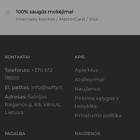
100% saugūs mokėjimai
Interneto bankas / MasterCard / Visa
KONTAKTAI
APIE
Telefonas:
+370 612
Apie Mus
18500
Atsiliepimai
El. paštas:
info@softy.lt
Naujienos
Adresas:
Šatrijos
Pirkimo sąlygos ir
Raganos g. 69, Vilnius,
taisyklės
Lietuva
Privatumo politika
PAGALBA
NAUJIENOS