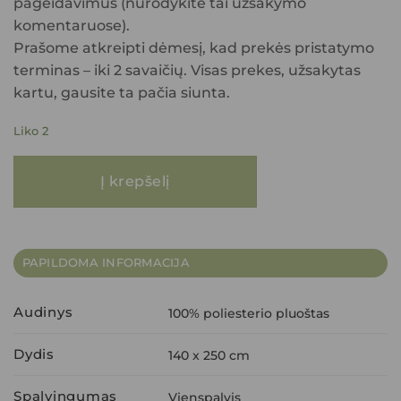
pageidavimus (nurodykite tai užsakymo
komentaruose).
Prašome atkreipti dėmesį, kad prekės pristatymo
terminas – iki 2 savaičių. Visas prekes, užsakytas
kartu, gausite ta pačia siunta.
Liko 2
produkto kiekis: Naktinės užuolaidos PIERRE CARDIN GOJA (kavos) 140x2
Į krepšelį
PAPILDOMA INFORMACIJA
Audinys
100% poliesterio pluoštas
Dydis
140 x 250 cm
Spalvingumas
Vienspalvis