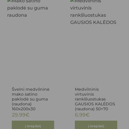
Švelni medvilninė
Medvilninis
mako satino
virtuvinis
paklodė su guma
rankšluostukas
(raudona)
GAUSIOS KALĖDOS
160x200x30
(raudona) 50×70
29.99
€
6.99
€
Į krepšelį
Į krepšelį