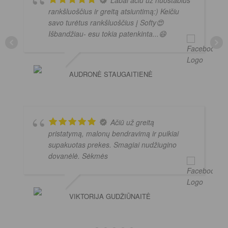
rankšluoščius ir greitą atsiuntimą:) Keičiu
savo turėtus rankšluoščius į Softy😍
Išbandžiau- esu tokia patenkinta...😄
AUDRONĖ STAUGAITIENĖ
Ačiū už greitą
pristatymą, malonų bendravimą ir puikiai
supakuotas prekes. Smagiai nudžiugino
dovanėlė. Sėkmės
VIKTORIJA GUDŽIŪNAITĖ