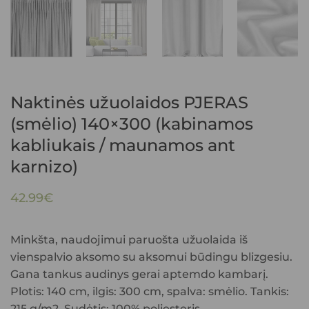
Naktinės užuolaidos PJERAS
(smėlio) 140×300 (kabinamos
kabliukais / maunamos ant
karnizo)
42.99
€
Minkšta, naudojimui paruošta užuolaida iš
vienspalvio aksomo su aksomui būdingu blizgesiu.
Gana tankus audinys gerai aptemdo kambarį.
Plotis: 140 cm, ilgis: 300 cm, spalva: smėlio. Tankis:
215 g/m2. Sudėtis: 100% poliesteris