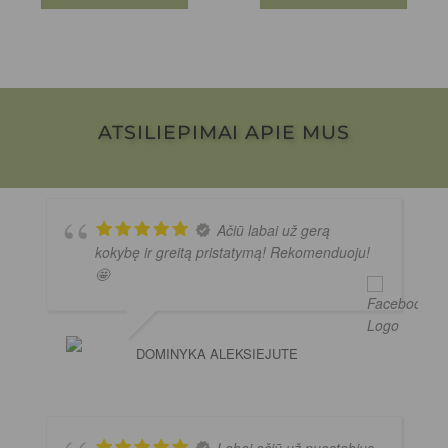
ATSILIEPIMAI APIE MUS
Ačiū labai už gerą
kokybę ir greitą pristatymą! Rekomenduoju!
🤩
DOMINYKA ALEKSIEJUTE
Labai ačiū už nuostabius