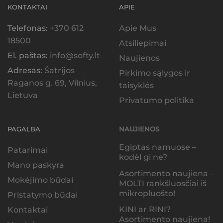
KONTAKTAI
APIE
Telefonas:
+370 612
Apie Mus
18500
Atsiliepimai
El. paštas:
info@softy.lt
Naujienos
Adresas:
Šatrijos
Pirkimo sąlygos ir
Raganos g. 69, Vilnius,
taisyklės
Lietuva
Privatumo politika
PAGALBA
NAUJIENOS
Egiptas namuose –
Patarimai
kodėl gi ne?
Mano paskyra
Asortimento naujiena –
Mokėjimo būdai
MOLTI rankšluosčiai iš
mikropluošto!
Pristatymo būdai
KINI ar RINI?
Kontaktai
Asortimento naujiena!