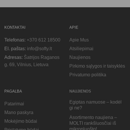
KONTAKTAI
APIE
Telefonas:
+370 612 18500
Apie Mus
El. paštas:
info@softy.lt
Atsiliepimai
Adresas:
Šatrijos Raganos
Naujienos
g. 69, Vilnius, Lietuva
Pirkimo sąlygos ir taisyklės
Privatumo politika
PAGALBA
NAUJIENOS
Egiptas namuose – kodėl
Patarimai
gi ne?
Mano paskyra
Asortimento naujiena –
Mokėjimo būdai
MOLTI rankšluosčiai iš
mikropluošto!
Pristatymo būdai