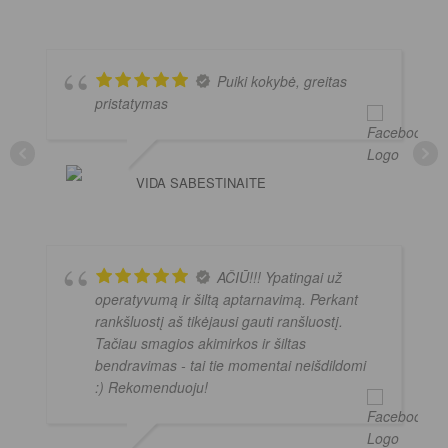
Puiki kokybė, greitas
pristatymas
VIDA SABESTINAITE
AČIŪ!!! Ypatingai už
operatyvumą ir šiltą aptarnavimą. Perkant
rankšluostį aš tikėjausi gauti ranšluostį.
Tačiau smagios akimirkos ir šiltas
bendravimas - tai tie momentai neišdildomi
:) Rekomenduoju!