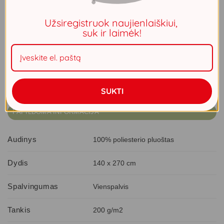
Užsiregistruok naujienlaiškiui,
Vienspalvės aksominės užuolaidos. Plotis: 140 cm, ilgis:
suk ir laimėk!
270 cm, spalva: rožinė. Tankis: 200 g/m2. Sudėtis: 100%
poliesteris
Neturime
SUKTI
PAPILDOMA INFORMACIJA
Audinys
100% poliesterio pluoštas
Dydis
140 x 270 cm
Spalvingumas
Vienspalvis
Tankis
200 g/m2