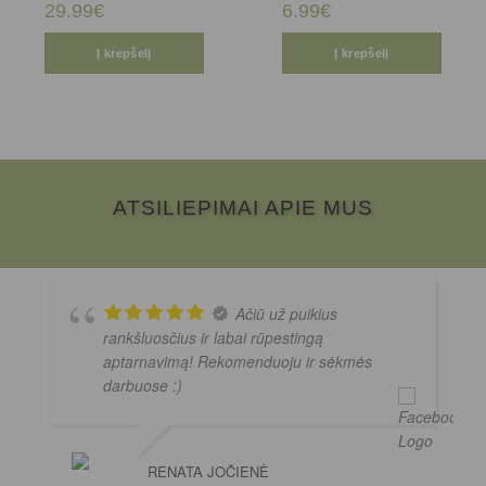
29.99
€
6.99
€
Į krepšelį
Į krepšelį
ATSILIEPIMAI APIE MUS
Ačiū už puikius
rankšluosčius ir labai rūpestingą
aptarnavimą! Rekomenduoju ir sėkmės
darbuose :)
RENATA JOČIENĖ