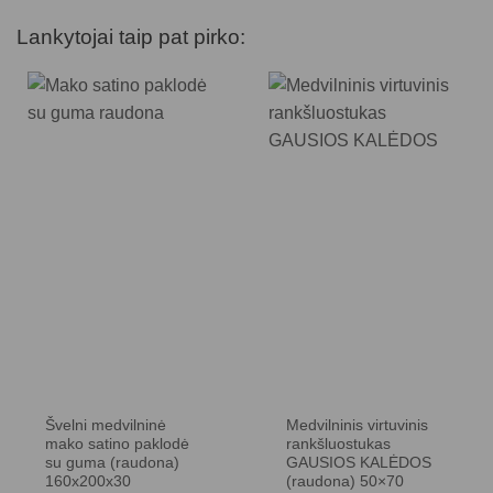
Lankytojai taip pat pirko:
Švelni medvilninė
Medvilninis virtuvinis
mako satino paklodė
rankšluostukas
su guma (raudona)
GAUSIOS KALĖDOS
160x200x30
(raudona) 50×70