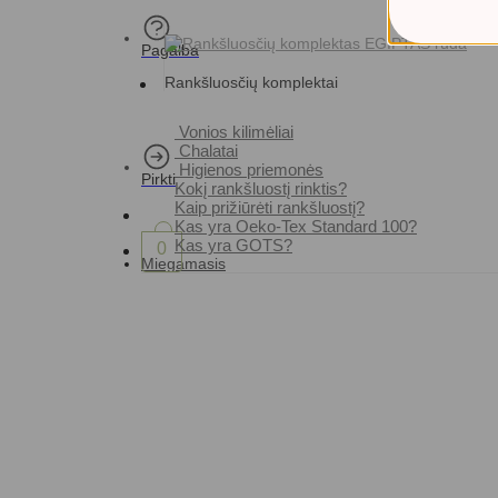
Pagalba
Rankšluosčių komplektai
Vonios kilimėliai
Chalatai
Higienos priemonės
Pirkti
Kokį rankšluostį rinktis?
Kaip prižiūrėti rankšluostį?
Kas yra Oeko-Tex Standard 100?
Kas yra GOTS?
0
Miegamasis