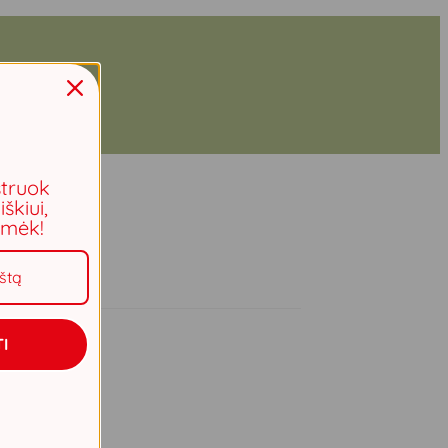
struok
iškiui,
aimėk!
I