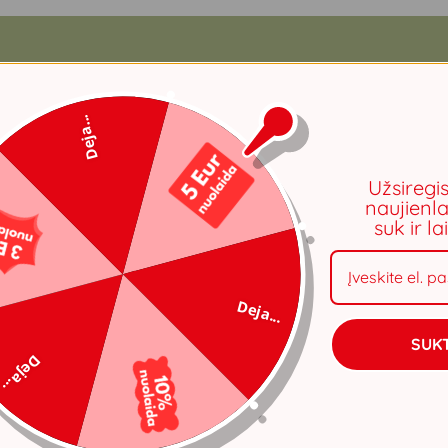
Deja...
Užsiregi
naujienla
suk ir l
Deja...
SUKT
Deja...