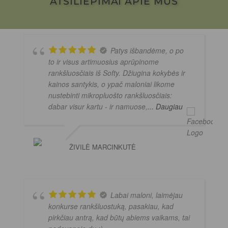
ATSILIEPIMAI APIE MUS
Patys išbandėme, o po
to ir visus artimuosius aprūpinome
rankšluosčiais iš Softy. Džiugina kokybės ir
kainos santykis, o ypač maloniai likome
nustebinti mikropluošto rankšluosčiais:
dabar visur kartu - ir namuose,
... Daugiau
ŽIVILĖ MARCINKUTĖ
Labai maloni, laimėjau
konkurse rankšluostuką, pasakiau, kad
pirkčiau antrą, kad būtų abiems vaikams, tai