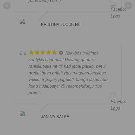
padovanojo du :)
KRISTINA JUODIENĖ
Kokybės ir kainos
santykis superinis! Dovanų gautas
rankšluostis ne tik kad labai patiko, bet ir
greitai buvo pritaikytas mėgstamiausiose
veiklose-pajūry pagulėti, bangų lašus nuo
kūno nušluostyti 😍 rekomenduoju 100
proc.!
JANINA BALSĖ