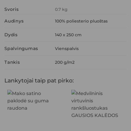
Svoris
0.7 kg
Audinys
100% poliesterio pluoštas
Dydis
140 x 250 cm
Spalvingumas
Vienspalvis
Tankis
200 g/m2
Lankytojai taip pat pirko: