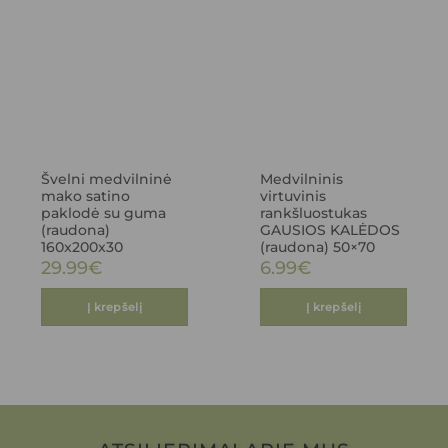
Švelni medvilninė
Medvilninis
mako satino
virtuvinis
paklodė su guma
rankšluostukas
(raudona)
GAUSIOS KALĖDOS
160x200x30
(raudona) 50×70
29.99
€
6.99
€
Į krepšelį
Į krepšelį