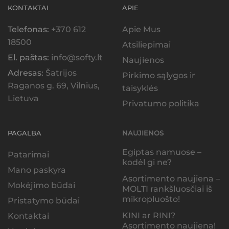
KONTAKTAI
APIE
Telefonas:
+370 612
Apie Mus
18500
Atsiliepimai
El. paštas:
info@softy.lt
Naujienos
Adresas:
Šatrijos
Pirkimo sąlygos ir
Raganos g. 69, Vilnius,
taisyklės
Lietuva
Privatumo politika
PAGALBA
NAUJIENOS
Egiptas namuose –
Patarimai
kodėl gi ne?
Mano paskyra
Asortimento naujiena –
Mokėjimo būdai
MOLTI rankšluosčiai iš
mikropluošto!
Pristatymo būdai
KINI ar RINI?
Kontaktai
Asortimento naujiena!