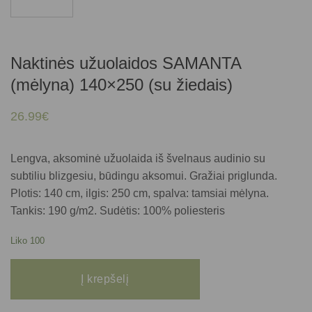
Naktinės užuolaidos SAMANTA
(mėlyna) 140×250 (su žiedais)
26.99
€
Lengva, aksominė užuolaida iš švelnaus audinio su
subtiliu blizgesiu, būdingu aksomui. Gražiai priglunda.
Plotis: 140 cm, ilgis: 250 cm, spalva: tamsiai mėlyna.
Tankis: 190 g/m2. Sudėtis: 100% poliesteris
Liko 100
produkto kiekis: Naktinės užuolaidos SAMANTA (mėlyna) 140x250 (su žiedai
Į krepšelį