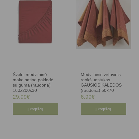
Švelni medvilninė
Medvilninis virtuvinis
mako satino paklodė
rankšluostukas
su guma (raudona)
GAUSIOS KALĖDOS
160x200x30
(raudona) 50×70
29.99
€
6.99
€
Į krepšelį
Į krepšelį