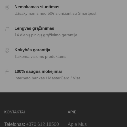
Nemokamas siuntimas
Užsakymams nuo 50€ siunčiant su Smartpost
Lengvas grąžinimas
14 dienų pinigų grąžinimo garantija
Kokybės garantija
Taikoma visiems produktams
100% saugūs mokėjimai
Interneto bankas / MasterCard / Visa
KONTAKTAI
APIE
Telefonas:
+370 612 18500
Apie Mus