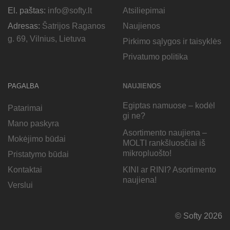
El. paštas:
info@softy.lt
Atsiliepimai
Adresas:
Šatrijos Raganos
Naujienos
g. 69, Vilnius, Lietuva
Pirkimo sąlygos ir taisyklės
Privatumo politika
PAGALBA
NAUJIENOS
Egiptas namuose – kodėl
Patarimai
gi ne?
Mano paskyra
Asortimento naujiena –
Mokėjimo būdai
MOLTI rankšluosčiai iš
mikropluošto!
Pristatymo būdai
KINI ar RINI? Asortimento
Kontaktai
naujiena!
Verslui
© Softy 2026