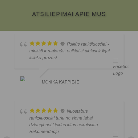
ATSILIEPIMAI APIE MUS
Puikūs rankšluosčiai -
minkšti ir malonūs, puikiai skalbiasi ir ilgai
išlieka gražūs!
MONIKA KARPIEJĖ
Nuostabus
ranksluosciai,turiu ne viena labai
dziaugiuosi.I jokius kitus nekeisciau
Rekomenduoju