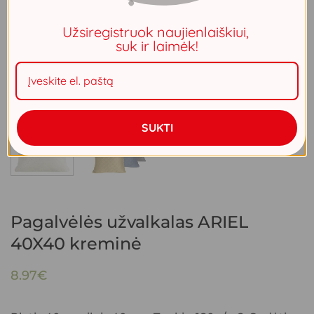
Užsiregistruok naujienlaiškiui,
suk ir laimėk!
SUKTI
Pagalvėlės užvalkalas ARIEL
40X40 kreminė
8.97
€