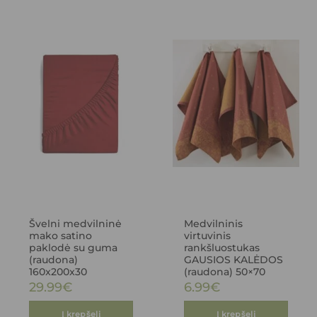
Švelni medvilninė
Medvilninis
mako satino
virtuvinis
paklodė su guma
rankšluostukas
(raudona)
GAUSIOS KALĖDOS
160x200x30
(raudona) 50×70
29.99
€
6.99
€
Į krepšelį
Į krepšelį