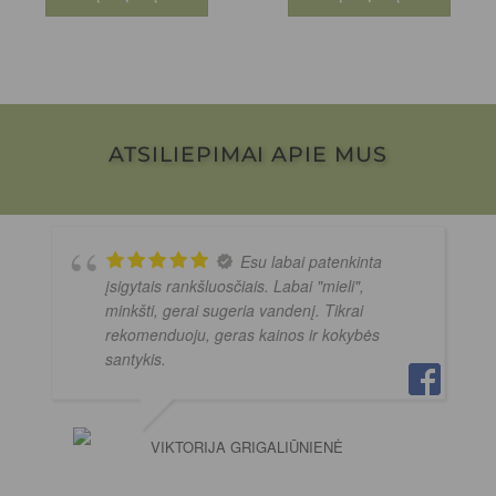
ATSILIEPIMAI APIE MUS
Esu labai patenkinta
įsigytais rankšluosčiais. Labai "mieli",
minkšti, gerai sugeria vandenį. Tikrai
rekomenduoju, geras kainos ir kokybės
santykis.
VIKTORIJA GRIGALIŪNIENĖ