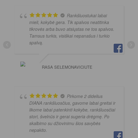
Rankšluostukai labai
mieli, kokybė gera. Tik spalvos neatitinka
tikrovės arba buvo atsiųstas ne tos spalvos.
Tamsus turkis, visiškai nepanašus i turkio
spalvą.
RASA SELEMONAVICIUTE
Pirkome 2 didelius
DIANA rankšluosčius, gavome labai greitai ir
likome labai patenkinti kokybe, rankšluosčiai
stori, švelnūs ir gerai sugeria drėgmę. Po
skalbimo su džiovinimu šios savybės
nepakito.