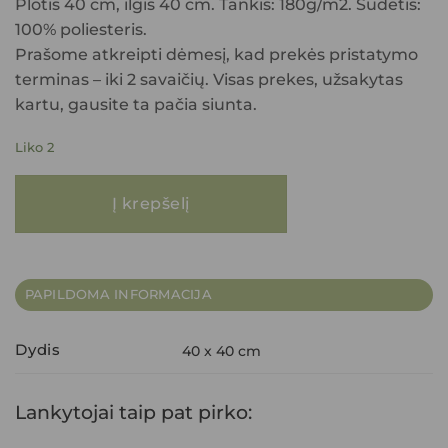
Plotis 40 cm, ilgis 40 cm. Tankis: 180g/m2. Sudėtis:
100% poliesteris.
Prašome atkreipti dėmesį, kad prekės pristatymo
terminas – iki 2 savaičių. Visas prekes, užsakytas
kartu, gausite ta pačia siunta.
Liko 2
produkto kiekis: Pagalvėlės užvalkalas ARIEL 40X40 kreminė
Į krepšelį
PAPILDOMA INFORMACIJA
Dydis
40 x 40 cm
Lankytojai taip pat pirko: