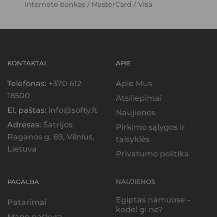
Interneto bankas / MasterCard / Visa
KONTAKTAI
APIE
Telefonas:
+370 612
Apie Mus
18500
Atsiliepimai
El. paštas:
info@softy.lt
Naujienos
Adresas:
Šatrijos
Pirkimo sąlygos ir
Raganos g. 69, Vilnius,
taisyklės
Lietuva
Privatumo politika
PAGALBA
NAUJIENOS
Egiptas namuose –
Patarimai
kodėl gi ne?
Mano paskyra