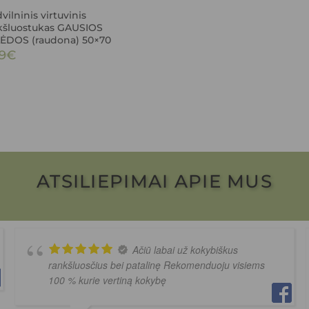
ilninis virtuvinis
kšluostukas GAUSIOS
ĖDOS (raudona) 50×70
9
€
ATSILIEPIMAI APIE MUS
Ačiū labai už kokybiškus
rankšluosčius bei patalinę Rekomenduoju visiems
100 % kurie vertiną kokybę