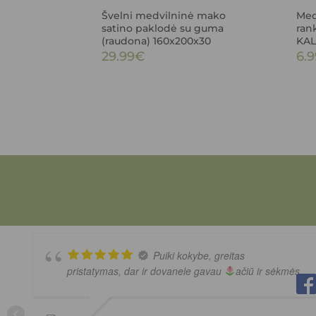
Švelni medvilninė mako
Medv
satino paklodė su guma
ran
(raudona) 160x200x30
KAL
29.99
€
6.9
Puiki kokybe, greitas
pristatymas, dar ir dovanele gavau
ačiū ir sėkmės