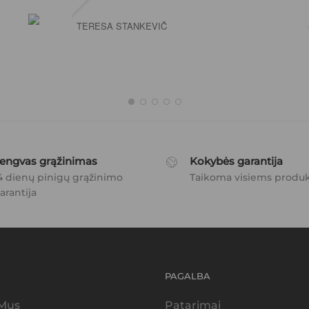
TERESA STANKEVIČ
engvas grąžinimas
Kokybės garantija
4 dienų pinigų grąžinimo
Taikoma visiems produ
arantija
PAGALBA
 Mus
Patarimai