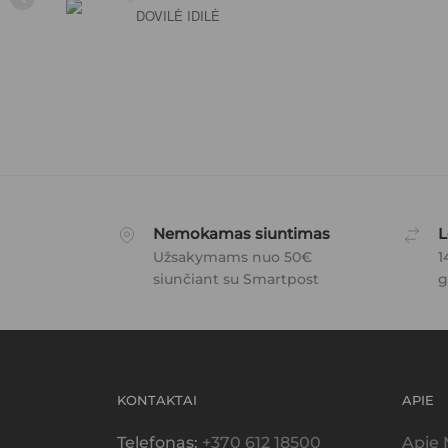
DOVILĖ IDILĖ
Nemokamas siuntimas
L
Užsakymams nuo 50€
1
siunčiant su Smartpost
g
KONTAKTAI
APIE
Telefonas:
+370 612 18500
Apie