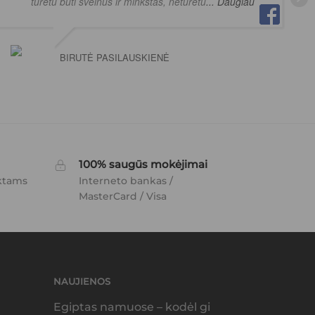
turetu buti svelnus ir minkstas, neturetu
... Daugiau
BIRUTĖ PASILAUSKIENĖ
100% saugūs mokėjimai
ktams
Interneto bankas /
MasterCard / Visa
NAUJIENOS
Egiptas namuose – kodėl gi