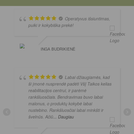
Operatyvus išsiuntimas,
puiki ir kokybiška prekė!
INGA BUDRIKIENĖ
Labai džiaugiamės, kad
ši įmonė nusprendė padėti VšĮ Taikos kelias
reabilitacijos centrui, ir parėmė
rankšluosčiais. Bendravimas buvo labai
malonus, o produktų kokybė labai
nustebino. Rankšluosčiai labai minkšti ir
švelnūs. Ačiū
... Daugiau