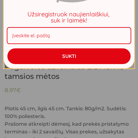
Užsiregistruok naujienlaiškiui,
suk ir laimėk!
SUKTI
Pagalvėlės užvalkalas LIBI45X45
tamsios mėtos
8.97
€
Plotis 45 cm, ilgis 45 cm. Tankis: 80g/m2. Sudėtis:
100% poliesteris.
Prašome atkreipti dėmesį, kad prekės pristatymo
terminas – iki 2 savaičių. Visas prekes, užsakytas