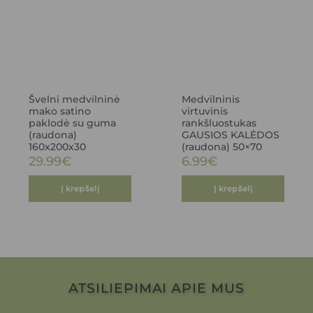
Švelni medvilninė
Medvilninis
mako satino
virtuvinis
paklodė su guma
rankšluostukas
(raudona)
GAUSIOS KALĖDOS
160x200x30
(raudona) 50×70
29.99
€
6.99
€
Į krepšelį
Į krepšelį
ATSILIEPIMAI APIE MUS