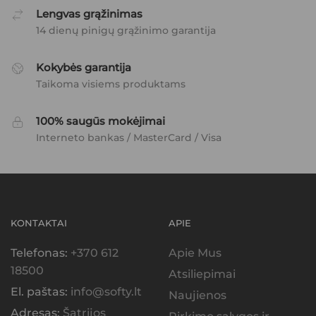
Lengvas grąžinimas
14 dienų pinigų grąžinimo garantija
Kokybės garantija
Taikoma visiems produktams
100% saugūs mokėjimai
Interneto bankas / MasterCard / Visa
KONTAKTAI
APIE
Telefonas:
+370 612
Apie Mus
18500
Atsiliepimai
El. paštas:
info@softy.lt
Naujienos
Adresas:
Šatrijos