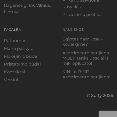
Pirkimo sąlygos ir
Raganos g. 69, Vilnius,
taisyklės
Lietuva
Privatumo politika
PAGALBA
NAUJIENOS
Egiptas namuose –
Patarimai
kodėl gi ne?
Mano paskyra
Asortimento naujiena –
Mokėjimo būdai
MOLTI rankšluosčiai iš
mikropluošto!
Pristatymo būdai
KINI ar RINI?
Kontaktai
Asortimento naujiena!
Verslui
© Softy 2026