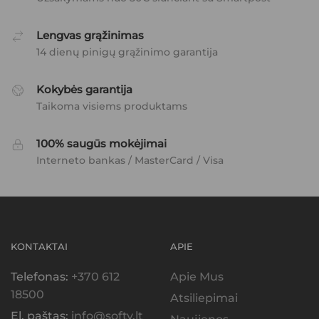
Lengvas grąžinimas
14 dienų pinigų grąžinimo garantija
Kokybės garantija
Taikoma visiems produktams
100% saugūs mokėjimai
Interneto bankas / MasterCard / Visa
KONTAKTAI
APIE
Telefonas:
+370 612
Apie Mus
18500
Atsiliepimai
El. paštas:
info@softy.lt