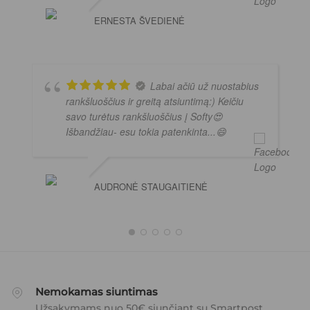
ERNESTA ŠVEDIENĖ
Labai ačiū už nuostabius
rankšluoščius ir greitą atsiuntimą:) Keičiu
savo turėtus rankšluoščius į Softy😍
Išbandžiau- esu tokia patenkinta...😄
AUDRONĖ STAUGAITIENĖ
Nemokamas siuntimas
Užsakymams nuo 50€ siunčiant su Smartpost