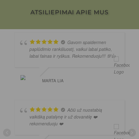
ATSILIEPIMAI APIE MUS
Gavom spaidermen
paplūdimio rankšluostį, vaikui labai patiko,
labai fainas ir ryškus. Rekomenduoju!!! 💯👍
MARTA LIA
Ačiū už nuostabią
vaikišką patalynę ir už dovanėlę ❤️
rekomenduoju ❤️