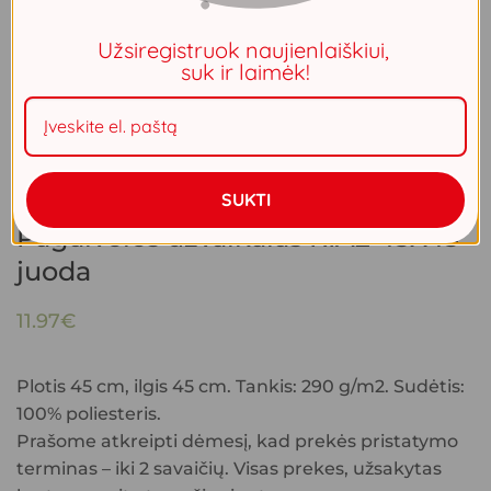
Užsiregistruok naujienlaiškiui,
suk ir laimėk!
SUKTI
Pagalvėlės užvalkalas RIA2 45X45
juoda
11.97
€
Plotis 45 cm, ilgis 45 cm. Tankis: 290 g/m2. Sudėtis:
100% poliesteris.
Prašome atkreipti dėmesį, kad prekės pristatymo
terminas – iki 2 savaičių. Visas prekes, užsakytas