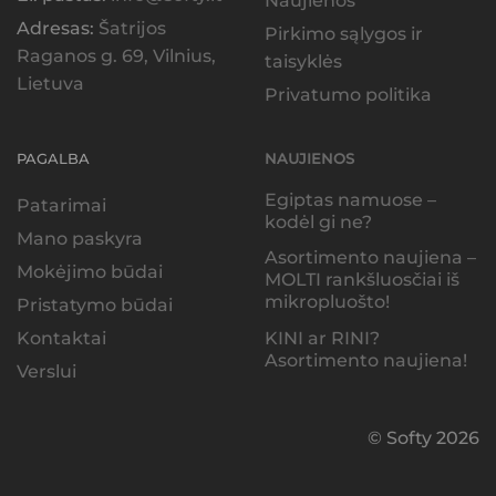
Naujienos
Adresas:
Šatrijos
Pirkimo sąlygos ir
Raganos g. 69, Vilnius,
taisyklės
Lietuva
Privatumo politika
PAGALBA
NAUJIENOS
Egiptas namuose –
Patarimai
kodėl gi ne?
Mano paskyra
Asortimento naujiena –
Mokėjimo būdai
MOLTI rankšluosčiai iš
mikropluošto!
Pristatymo būdai
KINI ar RINI?
Kontaktai
Asortimento naujiena!
Verslui
© Softy 2026