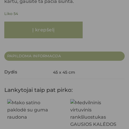
kartu, gausite ta pačia siunta.
Liko 54
produkto kiekis: Pagalvėlės užvalkalas RIA2 45X45 juoda
Į krepšelį
PAPILDOMA INFORMACIJA
Dydis
45 x 45 cm
Lankytojai taip pat pirko: