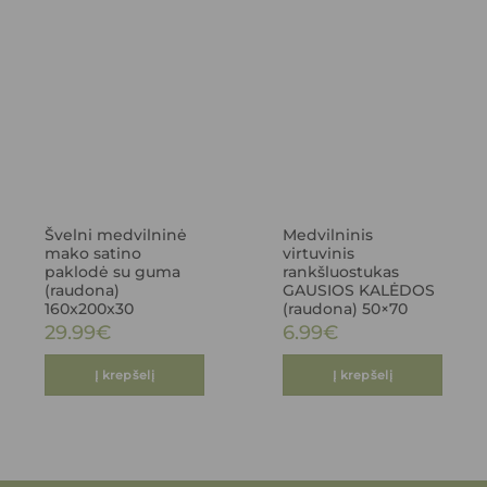
Švelni medvilninė
Medvilninis
mako satino
virtuvinis
paklodė su guma
rankšluostukas
(raudona)
GAUSIOS KALĖDOS
160x200x30
(raudona) 50×70
29.99
€
6.99
€
Į krepšelį
Į krepšelį