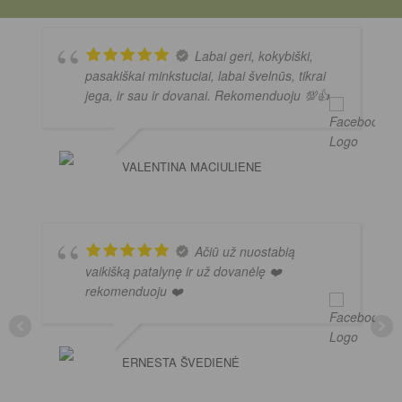
Labai geri, kokybiški,
pasakiškai minkstuciai, labai švelnūs, tikrai
jega, ir sau ir dovanai. Rekomenduoju 💯👍
VALENTINA MACIULIENE
Ačiū už nuostabią
vaikišką patalynę ir už dovanėlę ❤️
rekomenduoju ❤️
ERNESTA ŠVEDIENĖ