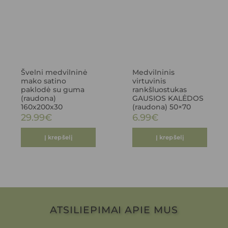
Švelni medvilninė
Medvilninis
mako satino
virtuvinis
paklodė su guma
rankšluostukas
(raudona)
GAUSIOS KALĖDOS
160x200x30
(raudona) 50×70
29.99
€
6.99
€
Į krepšelį
Į krepšelį
ATSILIEPIMAI APIE MUS