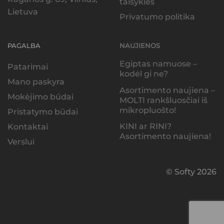
taisyklės
Lietuva
Privatumo politika
PAGALBA
NAUJIENOS
Egiptas namuose –
Patarimai
kodėl gi ne?
Mano paskyra
Asortimento naujiena –
Mokėjimo būdai
MOLTI rankšluosčiai iš
mikropluošto!
Pristatymo būdai
KINI ar RINI?
Kontaktai
Asortimento naujiena!
Verslui
© Softy 2026