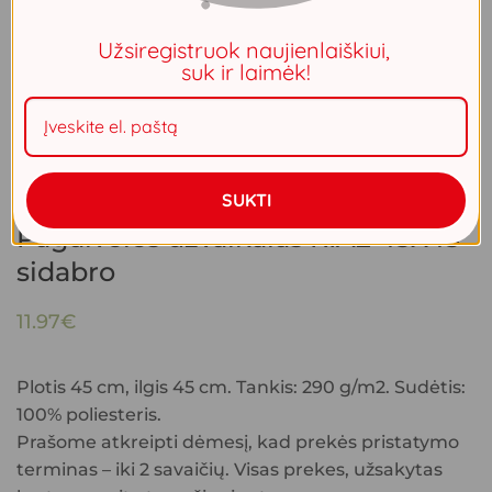
Užsiregistruok naujienlaiškiui,
suk ir laimėk!
SUKTI
Pagalvėlės užvalkalas RIA2 45X45
sidabro
11.97
€
Plotis 45 cm, ilgis 45 cm. Tankis: 290 g/m2. Sudėtis:
100% poliesteris.
Prašome atkreipti dėmesį, kad prekės pristatymo
terminas – iki 2 savaičių. Visas prekes, užsakytas