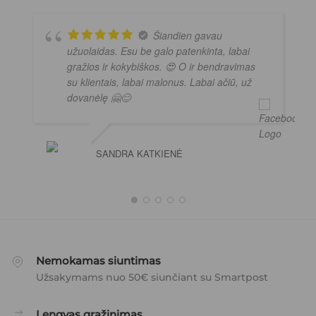
Šiandien gavau
užuolaidas. Esu be galo patenkinta, labai
gražios ir kokybiškos. 😍 O ir bendravimas
su klientais, labai malonus. Labai ačiū, už
dovanėlę 🤗😊
SANDRA KATKIENĖ
Nemokamas siuntimas
Užsakymams nuo 50€ siunčiant su Smartpost
Lengvas grąžinimas