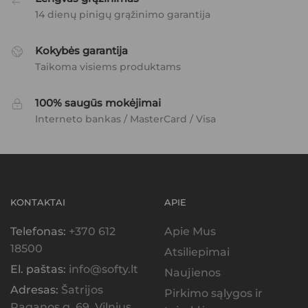
14 dienų pinigų grąžinimo garantija
Kokybės garantija
Taikoma visiems produktams
100% saugūs mokėjimai
Interneto bankas / MasterCard / Visa
KONTAKTAI
APIE
Telefonas:
+370 612
Apie Mus
18500
Atsiliepimai
El. paštas:
info@softy.lt
Naujienos
Adresas:
Šatrijos
Pirkimo sąlygos ir
Raganos g. 69, Vilnius,