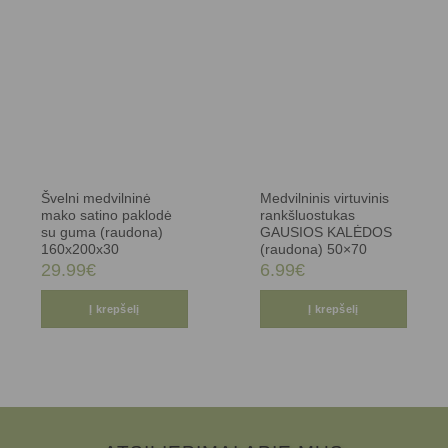
Švelni medvilninė
Medvilninis virtuvinis
mako satino paklodė
rankšluostukas
su guma (raudona)
GAUSIOS KALĖDOS
160x200x30
(raudona) 50×70
29.99
€
6.99
€
Į krepšelį
Į krepšelį