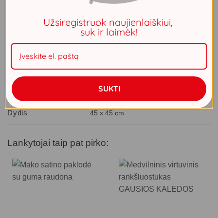
Prašome atkreipti dėmesį, kad prekės pristatymo terminas
– iki 2 savaičių. Visas prekes, užsakytas kartu, gausite ta
Užsiregistruok naujienlaiškiui,
pačia siunta.
suk ir laimėk!
Neturime
PAPILDOMA INFORMACIJA
SUKTI
Dydis
45 x 45 cm
Lankytojai taip pat pirko: