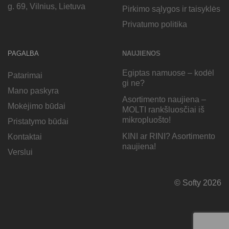
g. 69, Vilnius, Lietuva
Pirkimo sąlygos ir taisyklės
Privatumo politika
PAGALBA
NAUJIENOS
Egiptas namuose – kodėl
Patarimai
gi ne?
Mano paskyra
Asortimento naujiena –
Mokėjimo būdai
MOLTI rankšluosčiai iš
mikropluošto!
Pristatymo būdai
KINI ar RINI? Asortimento
Kontaktai
naujiena!
Verslui
© Softy 2026