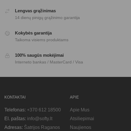
Lengvas grąžinimas
14 dienų pinigų grąžinimo garantija
Kokybės garantija
Taikoma visiems produktams
100% saugūs mokėjimai
Interneto bankas / MasterCard / Visa
KONTAKTAI
APIE
Telefonas:
+370 612 18500
Apie Mus
El. paštas:
info@softy.lt
Atsiliepimai
Adresas:
Šatrijos Raganos
Naujienos