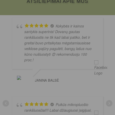
ATSILIEPIMAI APIE MUS
Kokybės ir kainos
santykis superinis! Dovanų gautas
rankšluostis ne tik kad labai patiko, bet ir
greitai buvo pritaikytas mėgstamiausiose
veiklose-pajūry pagulėti, bangų lašus nuo
kūno nušluostyti 😍 rekomenduoju 100
proc.!
JANINA BALSĖ
Puikūs mikropluošto
rankšluosčiai!!! Labai džiaugiuosi įsigijusi.