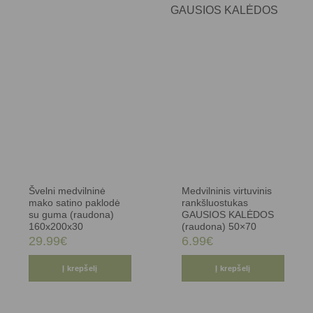
Švelni medvilninė
Medvilninis virtuvinis
mako satino paklodė
rankšluostukas
su guma (raudona)
GAUSIOS KALĖDOS
160x200x30
(raudona) 50×70
29.99
€
6.99
€
Į krepšelį
Į krepšelį