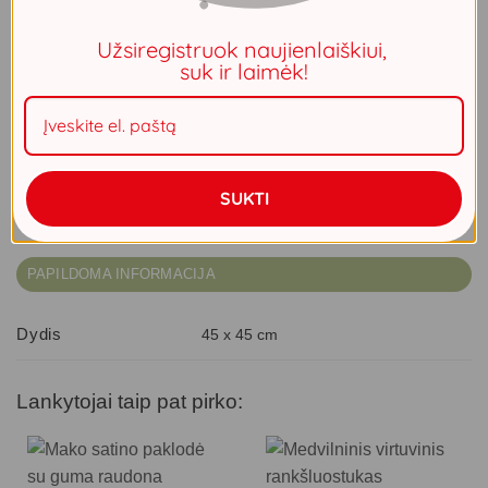
Prašome atkreipti dėmesį, kad prekės pristatymo terminas
– iki 2 savaičių. Visas prekes, užsakytas kartu, gausite ta
Užsiregistruok naujienlaiškiui,
pačia siunta.
suk ir laimėk!
Liko 100
produkto kiekis: Pagalvėlės užvalkalas SOFIA/1 45X45 tamsios mėtos
Į krepšelį
SUKTI
PAPILDOMA INFORMACIJA
Dydis
45 x 45 cm
Lankytojai taip pat pirko: