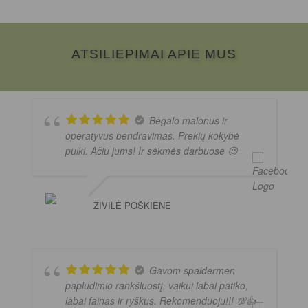
ATSILIEPIMAI APIE MUS
Begalo malonus ir
operatyvus bendravimas. Prekių kokybė
puiki. Ačiū jums! Ir sėkmės darbuose 😉
ŽIVILĖ POŠKIENĖ
Gavom spaidermen
paplūdimio rankšluostį, vaikui labai patiko,
labai fainas ir ryškus. Rekomenduoju!!! 💯👍