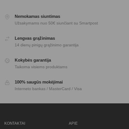
Nemokamas siuntimas
Užsakymams nuo 50€ siunčiant su Smartpost
Lengvas grąžinimas
14 dienų pinigų grąžinimo garantija
Kokybės garantija
Taikoma visiems produktams
100% saugūs mokėjimai
Interneto bankas / MasterCard / Visa
KONTAKTAI
APIE