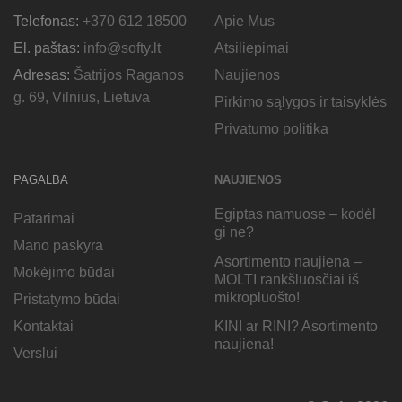
Telefonas:
+370 612 18500
Apie Mus
El. paštas:
info@softy.lt
Atsiliepimai
Adresas:
Šatrijos Raganos
Naujienos
g. 69, Vilnius, Lietuva
Pirkimo sąlygos ir taisyklės
Privatumo politika
PAGALBA
NAUJIENOS
Egiptas namuose – kodėl
Patarimai
gi ne?
Mano paskyra
Asortimento naujiena –
Mokėjimo būdai
MOLTI rankšluosčiai iš
mikropluošto!
Pristatymo būdai
KINI ar RINI? Asortimento
Kontaktai
naujiena!
Verslui