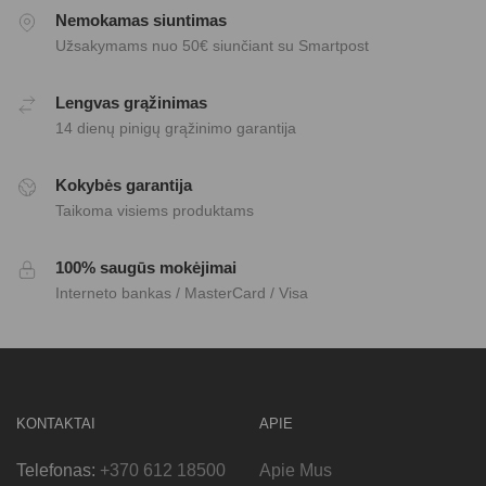
Nemokamas siuntimas
Užsakymams nuo 50€ siunčiant su Smartpost
Lengvas grąžinimas
14 dienų pinigų grąžinimo garantija
Kokybės garantija
Taikoma visiems produktams
100% saugūs mokėjimai
Interneto bankas / MasterCard / Visa
KONTAKTAI
APIE
Telefonas:
+370 612 18500
Apie Mus