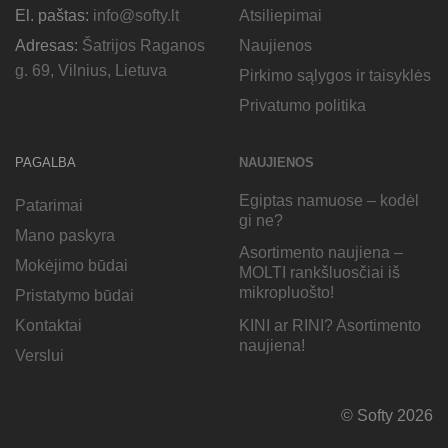
El. paštas:
info@softy.lt
Atsiliepimai
Adresas:
Šatrijos Raganos
Naujienos
g. 69, Vilnius, Lietuva
Pirkimo sąlygos ir taisyklės
Privatumo politika
PAGALBA
NAUJIENOS
Egiptas namuose – kodėl
Patarimai
gi ne?
Mano paskyra
Asortimento naujiena –
Mokėjimo būdai
MOLTI rankšluosčiai iš
mikropluošto!
Pristatymo būdai
KINI ar RINI? Asortimento
Kontaktai
naujiena!
Verslui
© Softy 2026