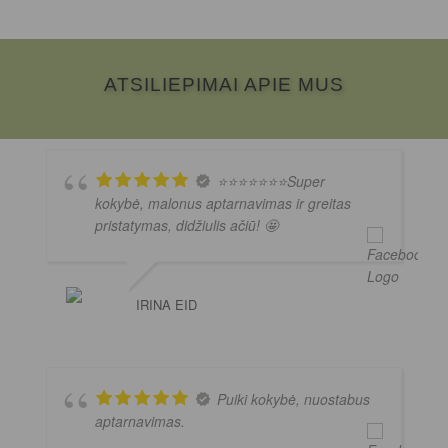
ATSILIEPIMAI APIE MUS
⭐️⭐️⭐️⭐️⭐️⭐️⭐️Super
kokybė, malonus aptarnavimas ir greitas
pristatymas, didžiulis ačiū! 🤩
IRINA EID
Puiki kokybė, nuostabus
aptarnavimas.