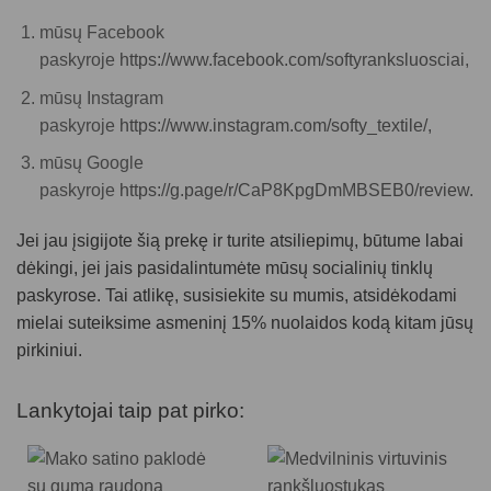
mūsų Facebook
paskyroje
https://www.facebook.com/softyranksluosciai
,
mūsų Instagram
paskyroje
https://www.instagram.com/softy_textile/,
mūsų Google
paskyroje
https://g.page/r/CaP8KpgDmMBSEB0/review.
Jei jau įsigijote šią prekę ir turite atsiliepimų, būtume labai
dėkingi, jei jais pasidalintumėte mūsų socialinių tinklų
paskyrose. Tai atlikę, susisiekite su mumis, atsidėkodami
mielai suteiksime asmeninį 15% nuolaidos kodą kitam jūsų
pirkiniui.
Lankytojai taip pat pirko: