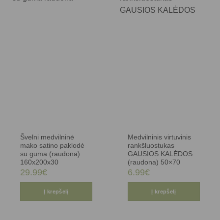
Švelni medvilninė
Medvilninis virtuvinis
mako satino paklodė
rankšluostukas
su guma (raudona)
GAUSIOS KALĖDOS
160x200x30
(raudona) 50×70
29.99
€
6.99
€
Į krepšelį
Į krepšelį