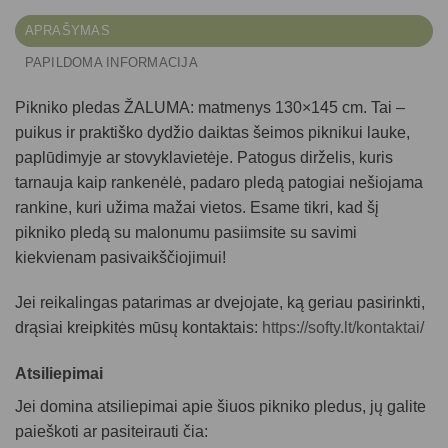
APRAŠYMAS
PAPILDOMA INFORMACIJA
Pikniko pledas ŽALUMA: matmenys 130×145 cm. Tai –
puikus ir praktiško dydžio daiktas šeimos piknikui lauke,
paplūdimyje ar stovyklavietėje. Patogus dirželis, kuris
tarnauja kaip rankenėlė, padaro pledą patogiai nešiojama
rankine, kuri užima mažai vietos. Esame tikri, kad šį
pikniko pledą su malonumu pasiimsite su savimi
kiekvienam pasivaikščiojimui!
Jei reikalingas patarimas ar dvejojate, ką geriau pasirinkti,
drąsiai kreipkitės mūsų kontaktais:
https://softy.lt/kontaktai/
Atsiliepimai
Jei domina atsiliepimai apie šiuos
pikniko pledus
, jų galite
paieškoti ar pasiteirauti čia: