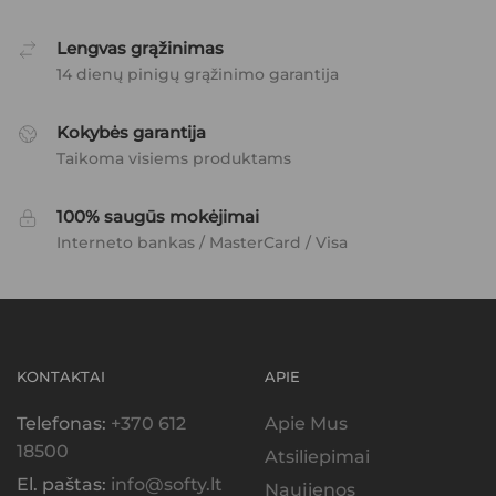
Lengvas grąžinimas
14 dienų pinigų grąžinimo garantija
Kokybės garantija
Taikoma visiems produktams
100% saugūs mokėjimai
Interneto bankas / MasterCard / Visa
KONTAKTAI
APIE
Telefonas:
+370 612
Apie Mus
18500
Atsiliepimai
El. paštas:
info@softy.lt
Naujienos