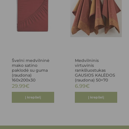
Švelni medvilninė
Medvilninis
mako satino
virtuvinis
paklodė su guma
rankšluostukas
(raudona)
GAUSIOS KALĖDOS
160x200x30
(raudona) 50×70
29.99
€
6.99
€
Į krepšelį
Į krepšelį