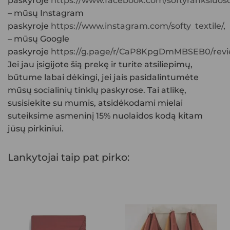
paskyroje
https://www.facebook.com/softyranksluosc
– mūsų Instagram
paskyroje
https://www.instagram.com/softy_textile/
,
– mūsų Google
paskyroje
https://g.page/r/CaP8KpgDmMBSEB0/rev
Jei jau įsigijote šią prekę ir turite atsiliepimų,
būtume labai dėkingi, jei jais pasidalintumėte
mūsų socialinių tinklų paskyrose. Tai atlikę,
susisiekite su mumis, atsidėkodami mielai
suteiksime asmeninį 15% nuolaidos kodą kitam
jūsų pirkiniui.
Lankytojai taip pat pirko: