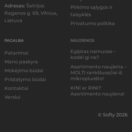
Adresas:
Šatrijos
Pirkimo sąlygos ir
Raganos g. 69, Vilnius,
taisyklės
Lietuva
Privatumo politika
PAGALBA
NAUJIENOS
Egiptas namuose –
Patarimai
kodėl gi ne?
Mano paskyra
Asortimento naujiena –
Mokėjimo būdai
MOLTI rankšluosčiai iš
mikropluošto!
Pristatymo būdai
KINI ar RINI?
Kontaktai
Asortimento naujiena!
Verslui
© Softy 2026