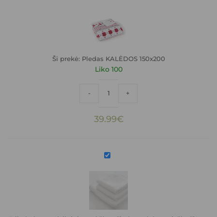
KALĖDOS
150x200
Ši prekė:
Pledas KALĖDOS 150x200
Liko 100
produkto kiekis: Pledas KALĖDOS 150x2
-
+
39.99
€
Trijų
baltų
medvilninių
rankšluosčių
komplektas
viešbučiams
AKVA