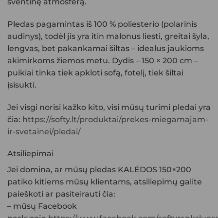
šventinę atmosferą.
Pledas pagamintas iš 100 % poliesterio (polarinis
audinys), todėl jis yra itin malonus liesti, greitai šyla,
lengvas, bet pakankamai šiltas – idealus jaukioms
akimirkoms žiemos metu. Dydis – 150 × 200 cm –
puikiai tinka tiek apkloti sofą, fotelį, tiek šiltai
įsisukti.
Jei visgi norisi kažko kito, visi mūsų turimi pledai yra
čia:
https://softy.lt/produktai/prekes-miegamajam-
ir-svetainei/pledai/
Atsiliepimai
Jei domina, ar mūsų
pledas KALĖDOS 150×200
patiko kitiems mūsų klientams, atsiliepimų galite
paieškoti ar pasiteirauti čia:
– mūsų Facebook