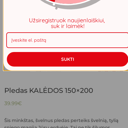
Užsiregistruok naujienlaiškiui,
suk ir laimėk!
SUKTI
Pledas KALĖDOS 150×200
39.99
€
Šis minkštas, švelnus pledas perteiks švelnią, tylią
sniego magiją Jūsų erdvėje. Tai ne tik šilumos