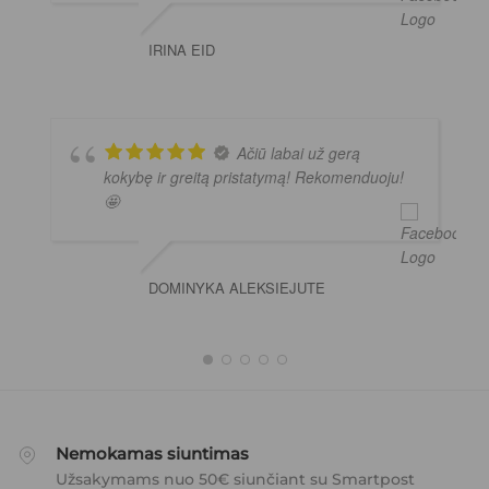
IRINA EID
Ačiū labai už gerą
kokybę ir greitą pristatymą! Rekomenduoju!
🤩
DOMINYKA ALEKSIEJUTE
Nemokamas siuntimas
Užsakymams nuo 50€ siunčiant su Smartpost