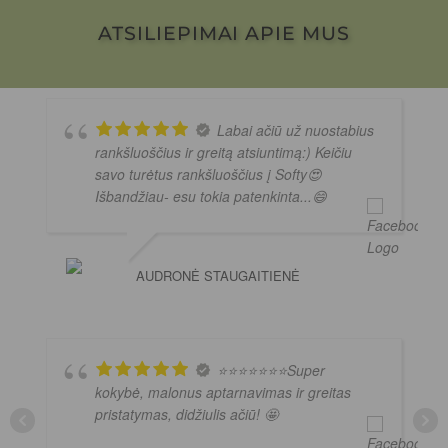
ATSILIEPIMAI APIE MUS
Labai ačiū už nuostabius
rankšluoščius ir greitą atsiuntimą:) Keičiu
savo turėtus rankšluoščius į Softy😍
Išbandžiau- esu tokia patenkinta...😄
AUDRONĖ STAUGAITIENĖ
⭐️⭐️⭐️⭐️⭐️⭐️⭐️Super
kokybė, malonus aptarnavimas ir greitas
pristatymas, didžiulis ačiū! 🤩