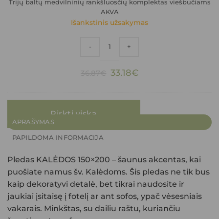
Trijų baltų medvilninių rankšluosčių komplektas viešbučiams
AKVA
Išankstinis užsakymas
produkto kiekis: Trijų baltų medvilnini
-
+
Original
Current
33.18
€
36.87
€
price
price
was:
is:
36.87€.
33.18€.
Pirkti viską
APRAŠYMAS
PAPILDOMA INFORMACIJA
Pledas KALĖDOS 150×200
– šaunus akcentas, kai
puošiate namus šv. Kalėdoms. Šis pledas ne tik bus
kaip dekoratyvi detalė, bet tikrai naudosite ir
jaukiai įsitaisę į fotelį ar ant sofos, ypač vėsesniais
vakarais. Minkštas, su dailiu raštu, kuriančiu