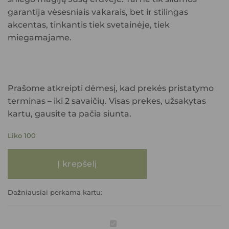
garantija vėsesniais vakarais, bet ir stilingas
akcentas, tinkantis tiek svetainėje, tiek
miegamajame.
Prašome atkreipti dėmesį, kad prekės pristatymo
terminas – iki 2 savaičių. Visas prekes, užsakytas
kartu, gausite ta pačia siunta.
Liko 100
produkto kiekis: Pledas KALĖDOS 150x200
Į krepšelį
Dažniausiai perkama kartu:
Pledas