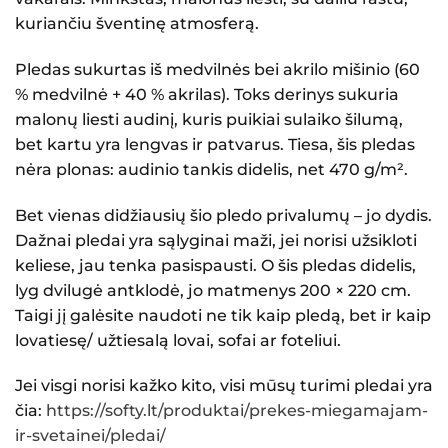
kuriančiu šventinę atmosferą.
Pledas sukurtas iš medvilnės bei akrilo mišinio (60
% medvilnė + 40 % akrilas). Toks derinys sukuria
malonų liesti audinį, kuris puikiai sulaiko šilumą,
bet kartu yra lengvas ir patvarus. Tiesa, šis pledas
nėra plonas: audinio tankis didelis, net 470 g/m².
Bet vienas didžiausių šio pledo privalumų – jo dydis.
Dažnai pledai yra sąlyginai maži, jei norisi užsikloti
keliese, jau tenka pasispausti. O šis pledas didelis,
lyg dvilugė antklodė, jo matmenys
200 × 220 cm.
Taigi jį galėsite naudoti ne tik kaip pledą, bet ir kaip
lovatiesę/ užtiesalą lovai, sofai ar foteliui.
Jei visgi norisi kažko kito, visi mūsų turimi pledai yra
čia:
https://softy.lt/produktai/prekes-miegamajam-
ir-svetainei/pledai/