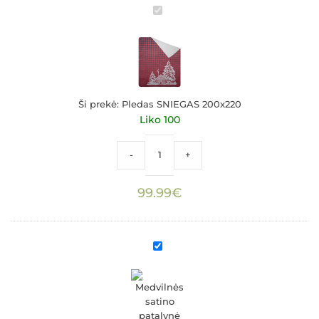
Pledas
SNIEGAS
200x220
Ši prekė:
Pledas SNIEGAS 200x220
Liko 100
produkto kiekis: Pledas SNIEGAS 200x22
-
+
99.99
€
Medvilnės
satino
patalynė
ŽIEMA
KALNUOSE
200x220+2x70x80