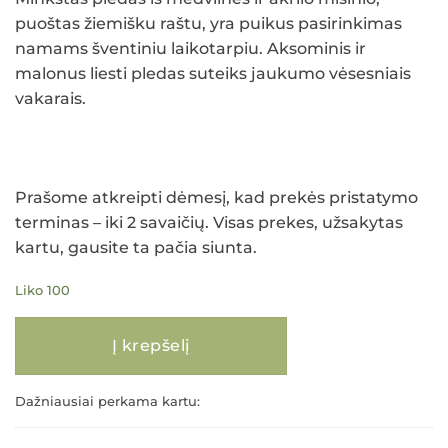
puoštas žiemišku raštu, yra puikus pasirinkimas
namams šventiniu laikotarpiu. Aksominis ir
malonus liesti pledas suteiks jaukumo vėsesniais
vakarais.
Prašome atkreipti dėmesį, kad prekės pristatymo
terminas – iki 2 savaičių. Visas prekes, užsakytas
kartu, gausite ta pačia siunta.
Liko 100
produkto kiekis: Pledas SNIEGAS 200x220
Į krepšelį
Dažniausiai perkama kartu: