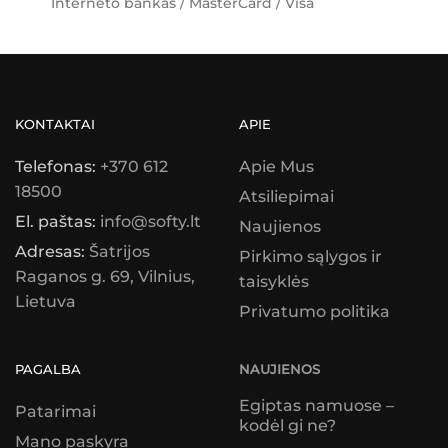
Interneto bankas / MasterCard / Visa
KONTAKTAI
APIE
Telefonas:
+370 612
Apie Mus
18500
Atsiliepimai
El. paštas:
info@softy.lt
Naujienos
Adresas:
Šatrijos
Pirkimo sąlygos ir
Raganos g. 69, Vilnius,
taisyklės
Lietuva
Privatumo politika
PAGALBA
NAUJIENOS
Egiptas namuose –
Patarimai
kodėl gi ne?
Mano paskyra