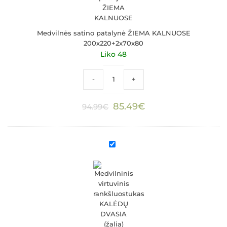
Medvilnės satino patalynė ŽIEMA KALNUOSE
200x220+2x70x80
Liko 48
produkto kiekis: Medvilnės satino pat
-
+
Original
Current
85.49
€
94.99
€
price
price
was:
is:
94.99€.
85.49€.
Medvilninis
virtuvinis
rankšluostukas
KALĖDŲ
DVASIA
(žalia)
50x70