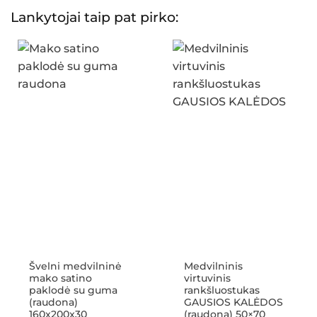
Lankytojai taip pat pirko:
Švelni medvilninė
Medvilninis
mako satino
virtuvinis
paklodė su guma
rankšluostukas
(raudona)
GAUSIOS KALĖDOS
160x200x30
(raudona) 50×70