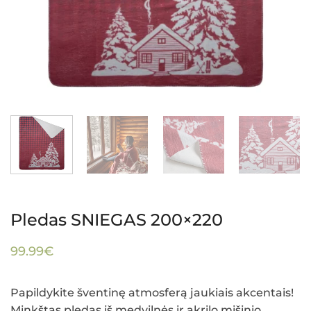
Pledas SNIEGAS 200×220
99.99
€
Papildykite šventinę atmosferą jaukiais akcentais!
Minkštas pledas iš medvilnės ir akrilo mišinio,