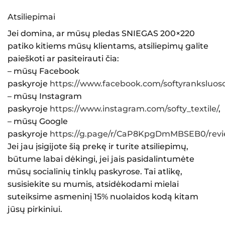
Atsiliepimai
Jei domina, ar mūsų
pledas SNIEGAS 200×220
patiko kitiems mūsų klientams, atsiliepimų galite
paieškoti ar pasiteirauti čia:
– mūsų Facebook
paskyroje
https://www.facebook.com/softyranksluosc
– mūsų Instagram
paskyroje
https://www.instagram.com/softy_textile/
,
– mūsų Google
paskyroje
https://g.page/r/CaP8KpgDmMBSEB0/rev
Jei jau įsigijote šią prekę ir turite atsiliepimų,
būtume labai dėkingi, jei jais pasidalintumėte
mūsų socialinių tinklų paskyrose. Tai atlikę,
susisiekite su mumis, atsidėkodami mielai
suteiksime asmeninį 15% nuolaidos kodą kitam
jūsų pirkiniui.