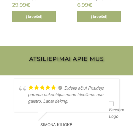
29.99
€
6.99
€
Į krepšelį
Į krepšelį
ATSILIEPIMAI APIE MUS
Didelis ačiū! Prisidėjo
parama nukentėjus mano tėveliams nuo
gaistro. Labai dėkingi
SIMONA KILIOKĖ