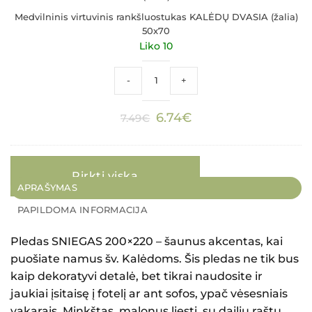
Medvilninis virtuvinis rankšluostukas KALĖDŲ DVASIA (žalia)
50x70
Liko 10
produkto kiekis: Medvilninis virtuvinis 
-
+
Original
Current
6.74
€
7.49
€
price
price
was:
is:
7.49€.
6.74€.
Pirkti viską
APRAŠYMAS
PAPILDOMA INFORMACIJA
Pledas SNIEGAS 200×220
– šaunus akcentas, kai
puošiate namus šv. Kalėdoms. Šis pledas ne tik bus
kaip dekoratyvi detalė, bet tikrai naudosite ir
jaukiai įsitaisę į fotelį ar ant sofos, ypač vėsesniais
vakarais. Minkštas, malonus liesti, su dailiu raštu,