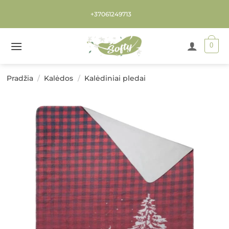
Skip
+37061249713
to
content
0
Pradžia
/
Kalėdos
/
Kalėdiniai pledai