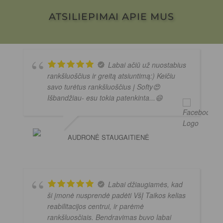
ATSILIEPIMAI APIE MUS
Labai ačiū už nuostabius
rankšluoščius ir greitą atsiuntimą:) Keičiu
savo turėtus rankšluoščius į Softy😍
Išbandžiau- esu tokia patenkinta...😄
AUDRONĖ STAUGAITIENĖ
Labai džiaugiamės, kad
ši įmonė nusprendė padėti VšĮ Taikos kelias
reabilitacijos centrui, ir parėmė
rankšluosčiais. Bendravimas buvo labai