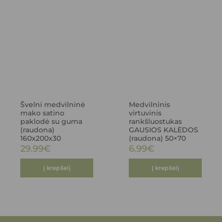
Švelni medvilninė
Medvilninis
mako satino
virtuvinis
paklodė su guma
rankšluostukas
(raudona)
GAUSIOS KALĖDOS
160x200x30
(raudona) 50×70
29.99
€
6.99
€
Į krepšelį
Į krepšelį