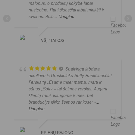
malonus, o produktų kokybė labai
nustebino. Rankšluosčiai labai minkšti ir
švelnūs. Ačiū
... Daugiau
VŠĮ "TAIKOS
Spalvinga labdara
atkeliavo iš Druskininkų Softy Rankšluosčiai
Perskaitę „Esame trise: mama, marti ir
sūnus „Softy – tai šeimos verslas. Augant
klientų ratui, išaugome ir mes, bet
branduolys išliko šeimos rankose“ -
...
Daugiau
PRIENŲ RAJONO