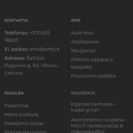
KONTAKTAI
APIE
Telefonas:
+370 612
Apie Mus
18500
Atsiliepimai
El. paštas:
info@softy.lt
Naujienos
Adresas:
Šatrijos
Pirkimo sąlygos ir
Raganos g. 69, Vilnius,
taisyklės
Lietuva
Privatumo politika
PAGALBA
NAUJIENOS
Egiptas namuose –
Patarimai
kodėl gi ne?
Mano paskyra
Asortimento naujiena –
Mokėjimo būdai
MOLTI rankšluosčiai iš
mikropluošto!
Pristatymo būdai