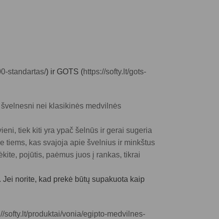
00-standartas/
) ir GOTS (
https://softy.lt/gots-
r švelnesni nei klasikinės medvilnės
ni, tiek kiti yra ypač šelnūs ir gerai sugeria
e tiems, kas svajoja apie švelnius ir minkštus
kite, pojūtis, paėmus juos į rankas, tikrai
 Jei norite, kad prekė būtų supakuota kaip
://softy.lt/produktai/vonia/egipto-medvilnes-