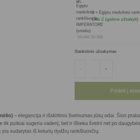
was:
is:
65.99€.
59.39€.
1 ×
Egipto medvilnės ran
Liko 2 (galime užsakyti)
Original
Current
99.99
€
89.99
€
price
price
was:
is:
Išankstinis užsakymas
99.99€.
89.99€.
produkto
kiekis:
Pridėti į kre
Rankšluosčių
komplektas
IMPERATORĖ
(smėlio)
ėlio)
– elegancija ir išskirtinis švelnumas jūsų odai. Šios praba
tik puikiai sugeria vadenį, bet ir išlieka švelni net po daugyb
s
yra sudarytas iš keturių dydžių rankšluosčių: