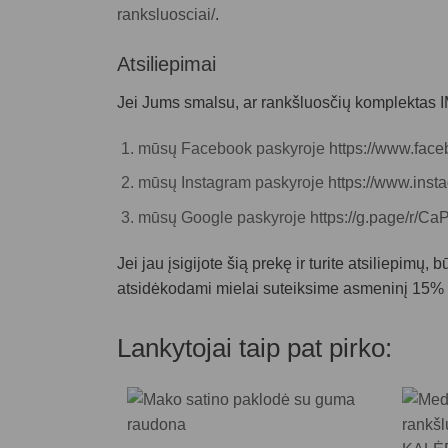
ranksluosciai/
.
Atsiliepimai
Jei Jums smalsu, ar
rankšluosčių komplektas
mūsų Facebook paskyroje
https://www.face
mūsų Instagram paskyroje
https://www.insta
mūsų Google paskyroje
https://g.page/r/
Jei jau įsigijote šią prekę ir turite atsiliepimų
atsidėkodami mielai suteiksime asmeninį 15% n
Lankytojai taip pat pirko: