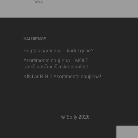
Visa
NAUJIENOS
Egiptas namuose – kodėl gi ne?
Asortimento naujiena – MOLTI
rankšluosčiai iš mikropluošto!
KINI ar RINI? Asortimento naujiena!
© Softy 2026