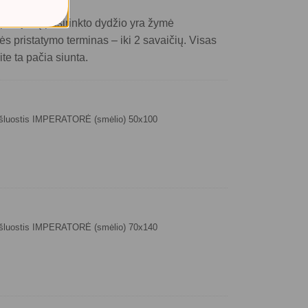
 prie jūsų pasirinkto dydžio yra žymė
ės pristatymo terminas – iki 2 savaičių. Visas
te ta pačia siunta.
kšluostis IMPERATORĖ (smėlio) 50x100
kšluostis IMPERATORĖ (smėlio) 70x140