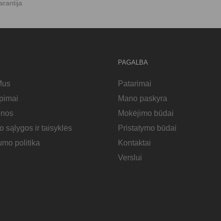
arantija
PAGALBA
Mus
Patarimai
epimai
Mano paskyra
enos
Mokėjimo būdai
o sąlygos ir taisyklės
Pristatymo būdai
umo politika
Kontaktai
Verslui