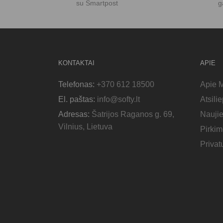
su Smartpost
g
KONTAKTAI
APIE
Telefonas:
+370 612 18500
Apie 
El. paštas:
info@softy.lt
Atsili
Adresas:
Šatrijos Raganos g. 69,
Nauji
Vilnius, Lietuva
Pirkim
Privat