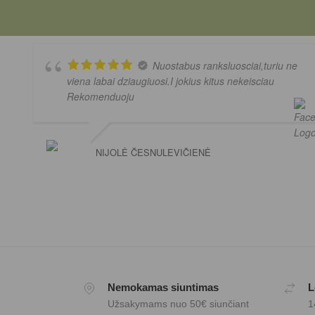
Nuostabus ranksluosciai,turiu ne
viena labai dziaugiuosi.I jokius kitus nekeisciau
Rekomenduoju
NIJOLĖ ČESNULEVIČIENĖ
Nemokamas siuntimas
L
Užsakymams nuo 50€ siunčiant
1