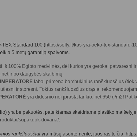
-TEX Standard 100 (
https://softy.lt/kas-yra-oeko-tex-standard-1
uteikia 5 metų garantiją spalvoms.
ti iš 100% Egipto medvilnės, dėl kurios yra gerokai patvaresni i
 net ir po daugybės skalbimų.
ai IMPERATORĖ
labai primena bambukinius ranškluosčius (tiek vie
putlesni ir storesni. Tokius rankšluosčius drąsiai rekomenduojam
PERATORĖ
yra didesnio nei įprasta tankio: net 650 g/m2! Patikė
io)
yra be pakuotės, pateikiamas skaidriame plastiko maišelyje.
t/produktai/supakuok-dovana/
.
nios rankšluosčiai
yra mūsų asoritemente, juos rasite čia:
https