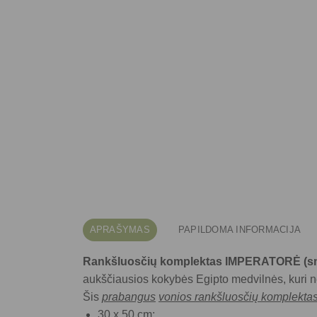
APRAŠYMAS
PAPILDOMA INFORMACIJA
Rankšluosčių komplektas IMPERATORĖ (sm
aukščiausios kokybės Egipto medvilnės, kuri ne 
Šis
prabangus
vonios rankšluosčių komplekta
30 x 50 cm;