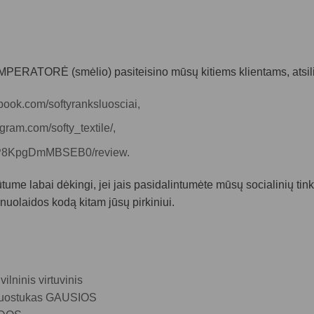
 IMPERATORĖ (smėlio)
pasiteisino mūsų kitiems klientams, atsili
book.com/softyranksluosciai
,
gram.com/softy_textile/,
CaP8KpgDmMBSEB0/review.
, būtume labai dėkingi, jei jais pasidalintumėte mūsų socialinių ti
uolaidos kodą kitam jūsų pirkiniui.