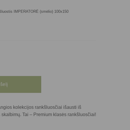
kšluostis IMPERATORĖ (smėlio) 100x150
pšelį
ngios kolekcijos rankšluosčiai išausti iš
ės skalbimų. Tai – Premium klasės rankšluosčiai!