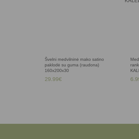
Švelni medvilninė mako satino
Medv
paklodė su guma (raudona)
ran
160x200x30
KAL
29.99
€
6.9