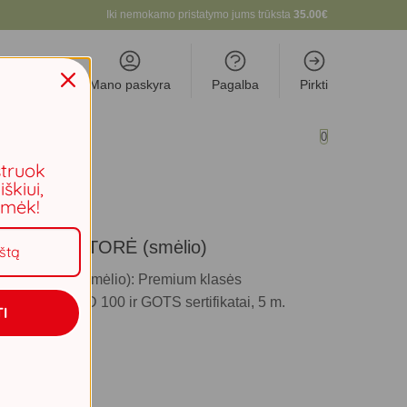
Iki nemokamo pristatymo jums trūksta
35.00
€
Mano paskyra
Pagalba
Pirkti
0
NSO
struok
iškiui,
aimėk!
tas IMPERATORĖ (smėlio)
MPERATORĖ (smėlio):
Premium klasės
ex STANDARD 100 ir GOTS sertifikatai, 5 m.
I