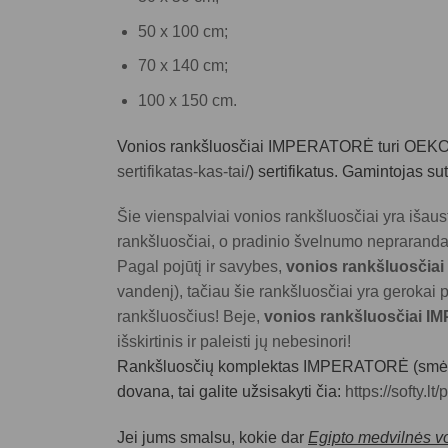
50 x 100 cm;
70 x 140 cm;
100 x 150 cm.
Vonios rankšluosčiai IMPERATORĖ
turi OEKO
sertifikatas-kas-tai/
) sertifikatus. Gamintojas s
Šie vienspalviai vonios rankšluosčiai yra išaus
rankšluosčiai, o pradinio švelnumo nepraranda
Pagal pojūtį ir savybes,
vonios rankšluosči
vandenį), tačiau šie rankšluosčiai yra gerokai 
rankšluosčius! Beje,
vonios rankšluosčiai
IM
išskirtinis ir paleisti jų nebesinori!
Rankšluosčių komplektas IMPERATORĖ (smėl
dovana, tai galite užsisakyti čia:
https://softy.l
Jei jums smalsu, kokie dar
Egipto medvilnės vo