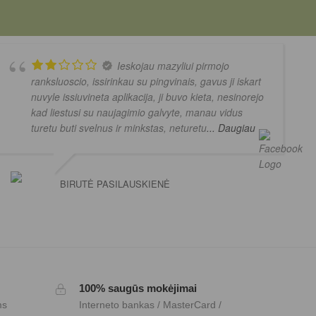
Ieskojau mazyliui pirmojo
ranksluoscio, issirinkau su pingvinais, gavus ji iskart
nuvyle issiuvineta aplikacija, ji buvo kieta, nesinorejo
kad liestusi su naujagimio galvyte, manau vidus
turetu buti svelnus ir minkstas, neturetu
... Daugiau
BIRUTĖ PASILAUSKIENĖ
100% saugūs mokėjimai
ms
Interneto bankas / MasterCard /