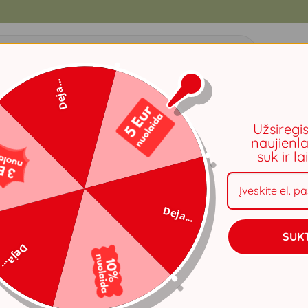
ti:
Deja...
VAIKO KAMBARYS
VIRTUVĖ
LAISVALAIKIS
IŠ PROVA
Užsiregi
naujienla
suk ir l
Akcija!
Rankšluosčių komplek
Deja...
Rankšluosčių komplektas I
švelnumas jūsų odai. Oeko-T
SUKT
garantija spalvoms.
Deja...