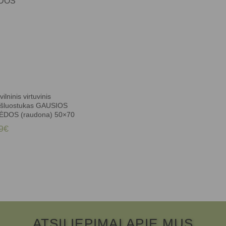
ilninis virtuvinis
kšluostukas GAUSIOS
ĖDOS (raudona) 50×70
9
€
ATSILIEPIMAI APIE MUS