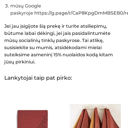
mūsų Google
paskyroje
https://g.page/r/CaP8KpgDmMBSEB0/re
Jei jau įsigijote šią prekę ir turite atsiliepimų,
būtume labai dėkingi, jei jais pasidalintumėte
mūsų socialinių tinklų paskyrose. Tai atlikę,
susisiekite su mumis, atsidėkodami mielai
suteiksime asmeninį 15% nuolaidos kodą kitam
jūsų pirkiniui.
Lankytojai taip pat pirko: