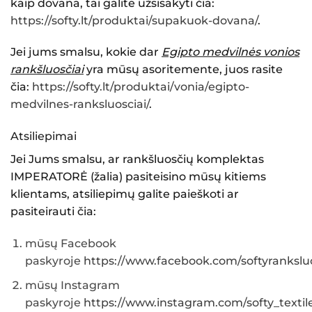
kaip dovana, tai galite užsisakyti čia:
https://softy.lt/produktai/supakuok-dovana/
.
Jei jums smalsu, kokie dar
Egipto medvilnės vonios
rankšluosčiai
yra mūsų asoritemente, juos rasite
čia:
https://softy.lt/produktai/vonia/egipto-
medvilnes-ranksluosciai/
.
Atsiliepimai
Jei Jums smalsu, ar
rankšluosčių komplektas
IMPERATORĖ (žalia)
pasiteisino mūsų kitiems
klientams, atsiliepimų galite paieškoti ar
pasiteirauti čia:
mūsų Facebook
paskyroje
https://www.facebook.com/softyranksluo
mūsų Instagram
paskyroje
https://www.instagram.com/softy_textile