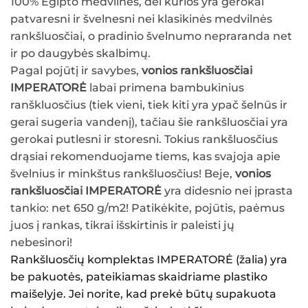
100% Egipto medvilnės, dėl kurios yra gerokai
patvaresni ir švelnesni nei klasikinės medvilnės
rankšluosčiai, o pradinio švelnumo nepraranda net
ir po daugybės skalbimų.
Pagal pojūtį ir savybes,
vonios rankšluosčiai
IMPERATORĖ
labai primena bambukinius
ranškluosčius (tiek vieni, tiek kiti yra ypač šelnūs ir
gerai sugeria vandenį), tačiau šie rankšluosčiai yra
gerokai putlesni ir storesni. Tokius rankšluosčius
drąsiai rekomenduojame tiems, kas svajoja apie
švelnius ir minkštus rankšluosčius! Beje,
vonios
rankšluosčiai
IMPERATORĖ
yra didesnio nei įprasta
tankio: net 650 g/m2! Patikėkite, pojūtis, paėmus
juos į rankas, tikrai išskirtinis ir paleisti jų
nebesinori!
Rankšluosčių komplektas IMPERATORĖ (žalia)
yra
be pakuotės, pateikiamas skaidriame plastiko
maišelyje. Jei norite, kad prekė būtų supakuota