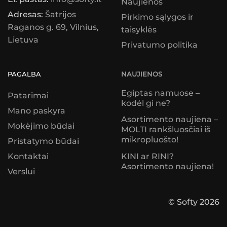
Naujienos
Adresas:
Šatrijos
Pirkimo sąlygos ir
Raganos g. 69, Vilnius,
taisyklės
Lietuva
Privatumo politika
PAGALBA
NAUJIENOS
Egiptas namuose –
Patarimai
kodėl gi ne?
Mano paskyra
Asortimento naujiena –
Mokėjimo būdai
MOLTI rankšluosčiai iš
mikropluošto!
Pristatymo būdai
KINI ar RINI?
Kontaktai
Asortimento naujiena!
Verslui
© Softy 2026