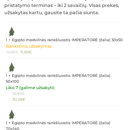
pristatymo terminas – iki 2 savaičių. Visas prekes,
užsakytas kartu, gausite ta pačia siunta.
1 ×
Egipto medvilnės rankšluostis IMPERATORĖ (žalia) 30x50
Išankstinis užsakymas
Original
Current
12.99
€
11.69
€
price
price
was:
is:
12.99€.
11.69€.
1 ×
Egipto medvilnės rankšluostis IMPERATORĖ (žalia)
50x100
Liko 7 (galime užsakyti)
Original
33.99
€
Current
price
30.59
€
price
was:
is:
33.99€.
30.59€.
1 ×
Egipto medvilnės rankšluostis IMPERATORĖ (žalia)
70x140