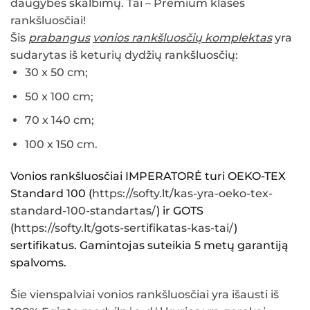
daugybės skalbimų. Tai – Premium klasės
rankšluosčiai!
Šis
prabangus
vonios rankšluosčių komplektas
yra
sudarytas iš keturių dydžių rankšluosčių:
30 x 50 cm;
50 x 100 cm;
70 x 140 cm;
100 x 150 cm.
Vonios rankšluosčiai IMPERATORĖ
turi OEKO-TEX
Standard 100 (
https://softy.lt/kas-yra-oeko-tex-
standard-100-standartas/
) ir GOTS
(
https://softy.lt/gots-sertifikatas-kas-tai/
)
sertifikatus. Gamintojas suteikia 5 metų garantiją
spalvoms.
Šie vienspalviai vonios rankšluosčiai yra išausti iš