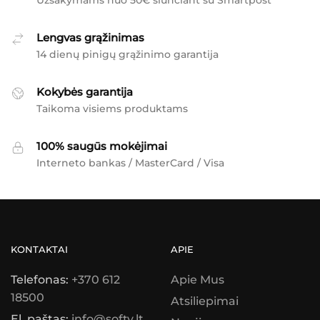
Užsakymams nuo 50€ siunčiant su Smartpost
Lengvas grąžinimas
14 dienų pinigų grąžinimo garantija
Kokybės garantija
Taikoma visiems produktams
100% saugūs mokėjimai
Interneto bankas / MasterCard / Visa
KONTAKTAI
APIE
Telefonas:
+370 612
Apie Mus
18500
Atsiliepimai
El. paštas:
info@softy.lt