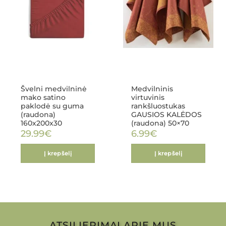
Švelni medvilninė
Medvilninis
mako satino
virtuvinis
paklodė su guma
rankšluostukas
(raudona)
GAUSIOS KALĖDOS
160x200x30
(raudona) 50×70
29.99
€
6.99
€
Į krepšelį
Į krepšelį
ATSILIEPIMAI APIE MUS