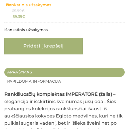
Išankstinis užsakymas
Original
65.99
€
Current
price
59.39
€
price
was:
is:
65.99€.
Išankstinis užsakymas
59.39€.
produkto kiekis: Rankšluosčių komplektas IMPERATORĖ (žalia)
Pridėti į krepšelį
APRAŠYMAS
PAPILDOMA INFORMACIJA
Rankšluosčių komplektas IMPERATORĖ (žalia)
–
elegancija ir išskirtinis švelnumas jūsų odai. Šios
prabangios kolekcijos rankšluosčiai išausti iš
aukščiausios kokybės Egipto medvilnės, kuri ne tik
puikiai sugeria vadenį, bet ir išlieka švelni net po