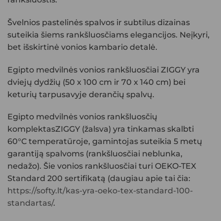
Švelnios pastelinės spalvos ir subtilus dizainas
suteikia šiems rankšluosčiams elegancijos. Neįkyri,
bet išskirtinė vonios kambario detalė.
Egipto medvilnės vonios rankšluosčiai
ZIGGY
yra
dviejų dydžių (50 x 100 cm ir 70 x 140 cm) bei
keturių tarpusavyje derančių spalvų.
Egipto medvilnės vonios
rankšluosčių
komplektasZIGGY (žalsva)
yra tinkamas skalbti
60°C temperatūroje, gamintojas suteikia 5 metų
garantiją spalvoms (rankšluosčiai neblunka,
nedažo). Šie vonios rankšluosčiai turi OEKO-TEX
Standard 200 sertifikatą (daugiau apie tai čia:
https://softy.lt/kas-yra-oeko-tex-standard-100-
standartas/
.