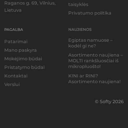
Raganos g. 69, Vilnius,
taisyklės
Lietuva
Privatumo politika
PAGALBA
NAUJIENOS
Egiptas namuose –
Patarimai
kodėl gi ne?
Mano paskyra
Asortimento naujiena –
Mokėjimo būdai
MOLTI rankšluosčiai iš
mikropluošto!
Pristatymo būdai
KINI ar RINI?
Kontaktai
Asortimento naujiena!
Verslui
© Softy 2026