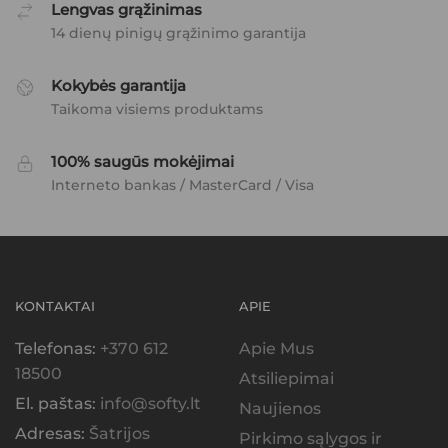
Lengvas grąžinimas
14 dienų pinigų grąžinimo garantija
Kokybės garantija
Taikoma visiems produktams
100% saugūs mokėjimai
Interneto bankas / MasterCard / Visa
KONTAKTAI
APIE
Telefonas:
+370 612
Apie Mus
18500
Atsiliepimai
El. paštas:
info@softy.lt
Naujienos
Adresas:
Šatrijos
Pirkimo sąlygos ir