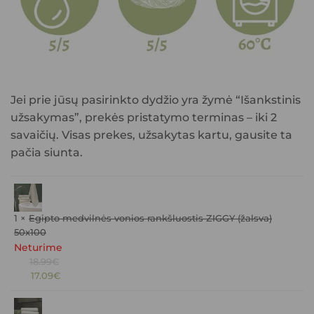
Jei prie jūsų pasirinkto dydžio yra žymė “Išankstinis
užsakymas”, prekės pristatymo terminas – iki 2
savaičių. Visas prekes, užsakytas kartu, gausite ta
pačia siunta.
1 ×
Egipto medvilnės vonios rankšluostis ZIGGY (žalsva)
50x100
Neturime
Original
18.99
€
Current
price
17.09
€
price
was:
is:
18.99€.