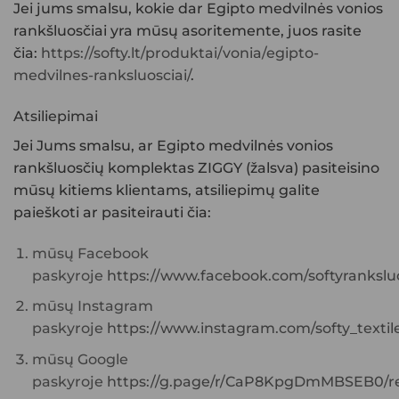
Jei jums smalsu, kokie dar
Egipto medvilnės vonios
rankšluosčiai
yra mūsų asoritemente, juos rasite
čia:
https://softy.lt/produktai/vonia/egipto-
medvilnes-ranksluosciai/
.
Atsiliepimai
Jei Jums smalsu, ar
Egipto medvilnės vonios
rankšluosčių komplektas ZIGGY (žalsva)
pasiteisino
mūsų kitiems klientams, atsiliepimų galite
paieškoti ar pasiteirauti čia:
mūsų Facebook
paskyroje
https://www.facebook.com/softyranksluo
mūsų Instagram
paskyroje
https://www.instagram.com/softy_textile
mūsų Google
paskyroje
https://g.page/r/CaP8KpgDmMBSEB0/re