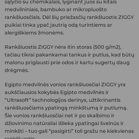
sąlyčio su chemikalais, lyginant juos su kitais
medvilniniais, bambuko ar mikropluošto
rankšluosčiais. Dėl šių priežasčių rankšluostis
ZIGGY
puikiai tinka ypač jautrią odą turintiems ar
alergiškiems žmonėms.
Rankšluostis
ZIGGY
nėra itin storas (500 g/m2),
tačiau tikrai pakankamai tankus ir putlus, kad būtų
malonu priglausti prie odos ir kartu sugertų daug
drėgmės.
Egipto medvilnės vonios rankšluosčiai
ZIGGY
yra
aukščiausios kokybės Egipto medvilnės ir
“Ultrasoft” technologijos derinys, užtikrinantis
rankšluosčiams ypatingą minkštumą ir putlumą.
Šie vonios rankšluosčiai net ir po skalbimo ir
džiovinimo natūraliai išlieka ypatingai švelnūs ir
minkšti – tuo gali “pasigirti” toli gražu ne kiekvienas
rankšluostis.