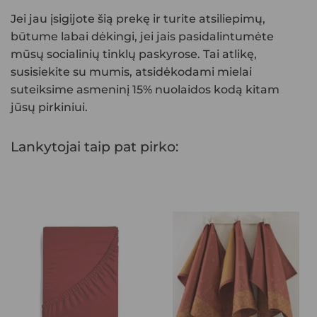
Jei jau įsigijote šią prekę ir turite atsiliepimų,
būtume labai dėkingi, jei jais pasidalintumėte
mūsų socialinių tinklų paskyrose. Tai atlikę,
susisiekite su mumis, atsidėkodami mielai
suteiksime asmeninį 15% nuolaidos kodą kitam
jūsų pirkiniui.
Lankytojai taip pat pirko: