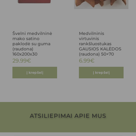
Švelni medvilninė
Medvilninis
mako satino
virtuvinis
paklodė su guma
rankšluostukas
(raudona)
GAUSIOS KALĖDOS
160x200x30
(raudona) 50×70
29.99
€
6.99
€
Į krepšelį
Į krepšelį
ATSILIEPIMAI APIE MUS