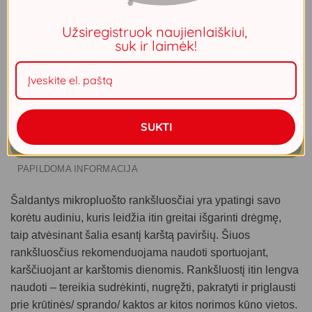
Šaldantis mikropluošto rankšluostis – išsigelbėjimas karštą
vasaros dieną, karščiuojant ar sportuojant.
Užsiregistruok naujienlaiškiui,
suk ir laimėk!
Neturime
SUKTI
APRAŠYMAS
PAPILDOMA INFORMACIJA
Šaldantys mikropluošto rankšluosčiai yra ypatingi savo
korėtu audiniu, kuris leidžia itin greitai išgarinti drėgmę,
taip atvėsinant šalia esantį karštą paviršių. Šiuos
rankšluosčius rekomenduojama naudoti sportuojant,
karščiuojant ar karštomis dienomis. Rankšluostį itin lengva
naudoti – tereikia sudrėkinti, nugręžti, pakratyti ir priglausti
prie krūtinės/ sprando/ kaktos ar kitos norimos kūno vietos.