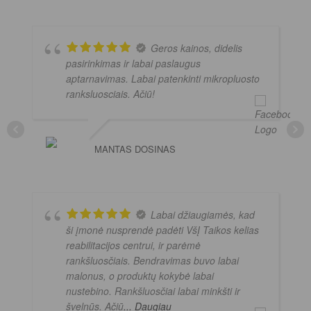
Geros kainos, didelis
pasirinkimas ir labai paslaugus
aptarnavimas. Labai patenkinti mikropluosto
ranksluosciais. Ačiū!
MANTAS DOSINAS
Labai džiaugiamės, kad
ši įmonė nusprendė padėti VšĮ Taikos kelias
reabilitacijos centrui, ir parėmė
rankšluosčiais. Bendravimas buvo labai
malonus, o produktų kokybė labai
nustebino. Rankšluosčiai labai minkšti ir
švelnūs. Ačiū
... Daugiau