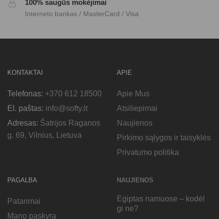
100% saugūs mokėjimai
Interneto bankas / MasterCard / Visa
KONTAKTAI
APIE
Telefonas:
+370 612 18500
Apie Mus
El. paštas:
info@softy.lt
Atsiliepimai
Adresas:
Šatrijos Raganos
Naujienos
g. 69, Vilnius, Lietuva
Pirkimo sąlygos ir taisyklės
Privatumo politika
PAGALBA
NAUJIENOS
Egiptas namuose – kodėl
Patarimai
gi ne?
Mano paskyra