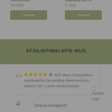
160x200x30
(raudona) 50×70
29.99
€
6.99
€
Į krepšelį
Į krepšelį
ATSILIEPIMAI APIE MUS
Ačiū labai už kokybiškus
rankšluosčius bei patalinę Rekomenduoju
visiems 100 % kurie vertiną kokybę
TERESA STANKEVIČ