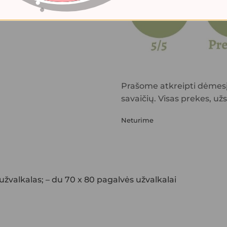
Prašome atkreipti dėmesį,
savaičių. Visas prekes, už
Neturime
žvalkalas; – du 70 x 80 pagalvės užvalkalai