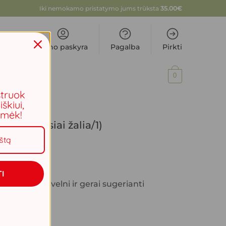
Iki nemokamo pristatymo jums trūksta
35.00
€
Mano paskyra
Pagalba
Pirkti
0
PROVANSO
struok
iškiui,
aimėk!
IJA (tamsiai žalia/1)
I
tas. Ypač švelni ir gerai sugerianti