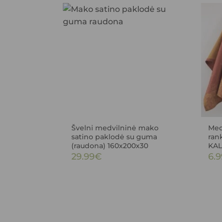
Švelni medvilninė mako
Medv
satino paklodė su guma
ran
(raudona) 160x200x30
KAL
29.99
€
6.9