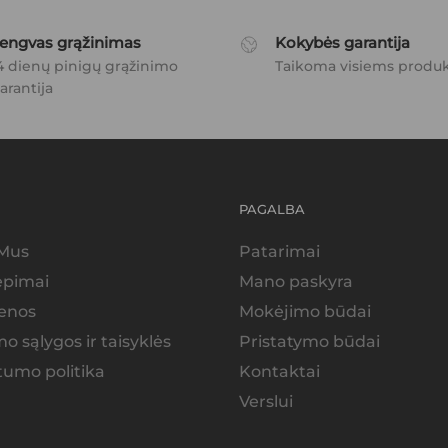
engvas grąžinimas
Kokybės garantija
4 dienų pinigų grąžinimo
Taikoma visiems produ
arantija
PAGALBA
 Mus
Patarimai
iepimai
Mano paskyra
enos
Mokėjimo būdai
mo sąlygos ir taisyklės
Pristatymo būdai
tumo politika
Kontaktai
Verslui