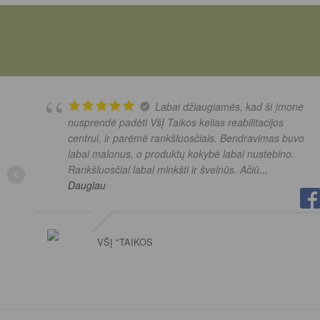
Labai džiaugiamės, kad ši įmonė
nusprendė padėti VšĮ Taikos kelias reabilitacijos
centrui, ir parėmė rankšluosčiais. Bendravimas buvo
labai malonus, o produktų kokybė labai nustebino.
Rankšluosčiai labai minkšti ir švelnūs. Ačiū
...
Daugiau
VŠĮ "TAIKOS