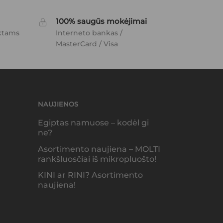
100% saugūs mokėjimai
ktams
Interneto bankas /
MasterCard / Visa
NAUJIENOS
Egiptas namuose – kodėl gi
ne?
Asortimento naujiena – MOLTI
rankšluosčiai iš mikropluošto!
KINI ar RINI? Asortimento
naujiena!