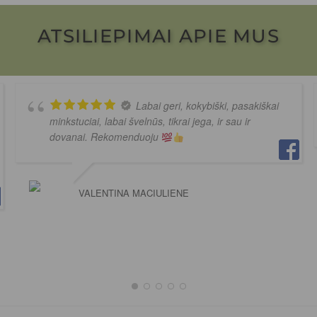
ATSILIEPIMAI APIE MUS
Labai geri, kokybiški, pasakiškai
minkstuciai, labai švelnūs, tikrai jega, ir sau ir
dovanai. Rekomenduoju
VALENTINA MACIULIENE