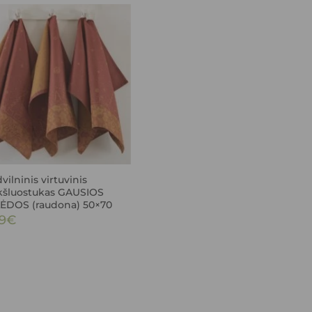
ilninis virtuvinis
kšluostukas GAUSIOS
ĖDOS (raudona) 50×70
9
€