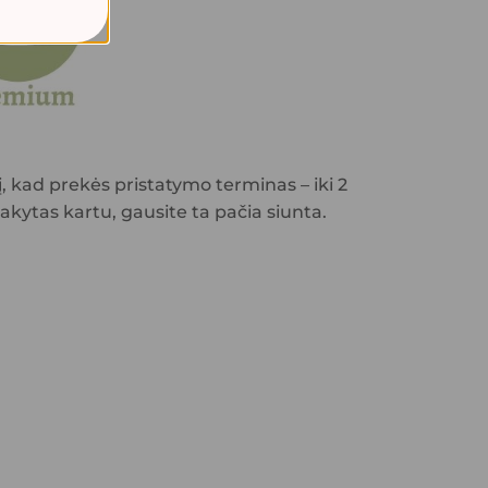
 kad prekės pristatymo terminas – iki 2
sakytas kartu, gausite ta pačia siunta.