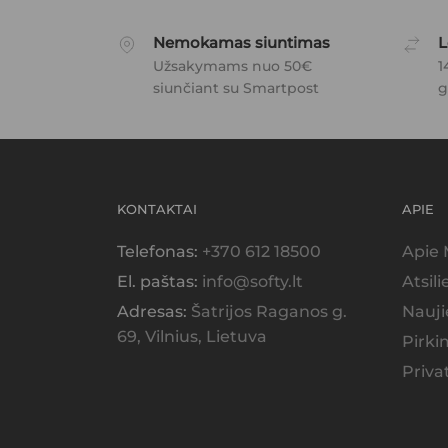
Nemokamas siuntimas
L
Užsakymams nuo 50€
1
siunčiant su Smartpost
g
KONTAKTAI
APIE
Telefonas:
+370 612 18500
Apie
El. paštas:
info@softy.lt
Atsil
Adresas:
Šatrijos Raganos g.
Nauji
69, Vilnius, Lietuva
Pirki
Priva